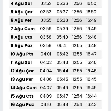
4 Ağu Sal
03:52
05:36
12:56
16:50
20:
5 Ağu Çar
03:53
05:37
12:56
16:50
20:
6 Ağu Per
03:55
05:38
12:56
16:49
20:
7 Ağu Cum
03:56
05:39
12:56
16:49
20:
8 Ağu Cts
03:58
05:40
12:56
16:48
20:
9 Ağu Paz
03:59
05:41
12:55
16:48
20:
10 Ağu Pts
04:01
05:42
12:55
16:47
19:
11 Ağu Sal
04:02
05:43
12:55
16:46
19:
12 Ağu Çar
04:04
05:44
12:55
16:46
19:
13 Ağu Per
04:06
05:45
12:55
16:45
19:
14 Ağu Cum
04:07
05:46
12:55
16:45
19:
15 Ağu Cts
04:09
05:47
12:54
16:44
19:
16 Ağu Paz
04:10
05:48
12:54
16:43
19:5