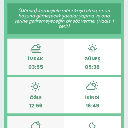
Gündem
(Mümin) kardeşinle münakaşa etme, onun
hoşuna gitmeyecek şakalar yapma ve ona
yerine getiremeyeceğin bir söz verme. (Hadis-i
KKTC
şerif)
KKTC YEREL SEÇİM 2018
Kültür Sanat
İMSAK
GÜNEŞ
03:55
05:38
Magazin
Moda
ÖĞLE
İKINDI
Nöbetçi Eczaneler
12:56
16:49
Otomobil Dünyası
Politika