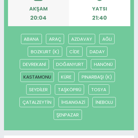
AKŞAM
YATSI
SAĞLIK
20:04
21:40
Spor
ABANA
ARAÇ
AZDAVAY
AĞLI
Teknoloji
BOZKURT (K)
CİDE
DADAY
TÜRKiYE
DEVREKANİ
DOĞANYURT
HANÖNÜ
KASTAMONU
KÜRE
PINARBAŞI (K)
Video Galeri
SEYDİLER
TAŞKÖPRÜ
TOSYA
YAŞAM
ÇATALZEYTİN
İHSANGAZİ
İNEBOLU
Yazarlar
ŞENPAZAR