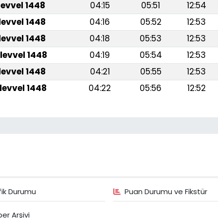
levvel 1448
04:15
05:51
12:54
levvel 1448
04:16
05:52
12:53
levvel 1448
04:18
05:53
12:53
levvel 1448
04:19
05:54
12:53
levvel 1448
04:21
05:55
12:53
levvel 1448
04:22
05:56
12:52
fik Durumu
Puan Durumu ve Fikstür
er Arşivi