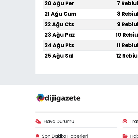
20 Ağu Per
7 Rebiu
21 Ağu Cum
8 Rebiu
22 Ağu Cts
9 Rebiu
23 Ağu Paz
10 Rebiu
24 Ağu Pts
11 Rebiu
25 Ağu Sal
12 Rebiu
Hava Durumu
Tra
Son Dakika Haberleri
Hab