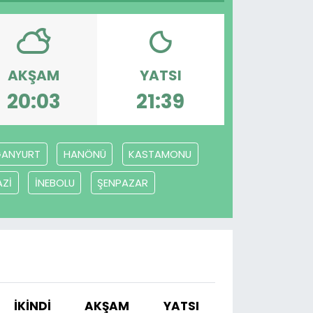
AKŞAM
YATSI
20:03
21:39
ANYURT
HANÖNÜ
KASTAMONU
Zİ
İNEBOLU
ŞENPAZAR
İKINDI
AKŞAM
YATSI