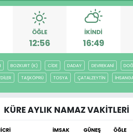
ÖĞLE
İKINDI
12:56
16:49
I
BOZKURT (K)
CİDE
DADAY
DEVREKANİ
DOĞ
YDİLER
TAŞKÖPRÜ
TOSYA
ÇATALZEYTİN
İHSANGA
KÜRE AYLIK NAMAZ VAKITLERI
İCRİ
İMSAK
GÜNEŞ
ÖĞLE