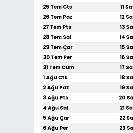
25 Tem Cts
11 S
SAĞLIK
26 Tem Paz
12 Sa
27 Tem Pts
13 Sa
Spor
28 Tem Sal
14 Sa
Teknoloji
29 Tem Çar
15 Sa
30 Tem Per
16 Sa
TÜRKiYE
31 Tem Cum
17 Sa
Video Galeri
1 Ağu Cts
18 Sa
2 Ağu Paz
19 Sa
YAŞAM
3 Ağu Pts
20 Sa
Yazarlar
4 Ağu Sal
21 Sa
5 Ağu Çar
22 Sa
6 Ağu Per
23 Sa