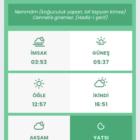
Gündem
Nemmâm (koğuculuk yapan, laf taşıyan kimse)
Cennet'e giremez. (Hadis-i şerif)
KKTC
KKTC YEREL SEÇİM 2018
İMSAK
GÜNEŞ
Kültür Sanat
03:53
05:37
Magazin
Moda
ÖĞLE
İKINDI
12:57
16:51
Nöbetçi Eczaneler
Otomobil Dünyası
AKŞAM
YATSI
Politika