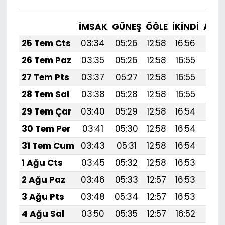
İMSAK
GÜNEŞ
ÖĞLE
İKINDI
AKŞ
25 Tem Cts
03:34
05:26
12:58
16:56
20:
26 Tem Paz
03:35
05:26
12:58
16:55
20:
27 Tem Pts
03:37
05:27
12:58
16:55
20:
28 Tem Sal
03:38
05:28
12:58
16:55
20:
29 Tem Çar
03:40
05:29
12:58
16:54
20:
30 Tem Per
03:41
05:30
12:58
16:54
20:
31 Tem Cum
03:43
05:31
12:58
16:54
20:
1 Ağu Cts
03:45
05:32
12:58
16:53
20:
2 Ağu Paz
03:46
05:33
12:57
16:53
20:
3 Ağu Pts
03:48
05:34
12:57
16:53
20:1
4 Ağu Sal
03:50
05:35
12:57
16:52
20: