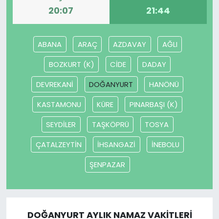
20:07
21:44
SAĞLIK
ABANA
ARAÇ
AZDAVAY
AĞLI
Spor
BOZKURT (K)
CİDE
DADAY
Teknoloji
DEVREKANİ
DOĞANYURT
HANÖNÜ
TÜRKiYE
KASTAMONU
KÜRE
PINARBAŞI (K)
Video Galeri
SEYDİLER
TAŞKÖPRÜ
TOSYA
ÇATALZEYTİN
İHSANGAZİ
İNEBOLU
YAŞAM
ŞENPAZAR
Yazarlar
DOĞANYURT AYLIK NAMAZ VAKITLERI