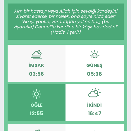
Gündem
Kim bir hastayı veya Allah için sevdiği kardeşini
ziyaret ederse, bir melek, ona şöyle nidâ eder:
"Ne iyi yaptın, yürüdüğün yol ne hoş, (bu
KKTC
ziyaretle) Cennet'te kendine bir köşk hazırladın!"
(Hadis-i şerif)
KKTC YEREL SEÇİM 2018
Kültür Sanat
İMSAK
GÜNEŞ
Magazin
03:56
05:38
Moda
Nöbetçi Eczaneler
ÖĞLE
İKINDI
12:55
16:47
Otomobil Dünyası
Politika