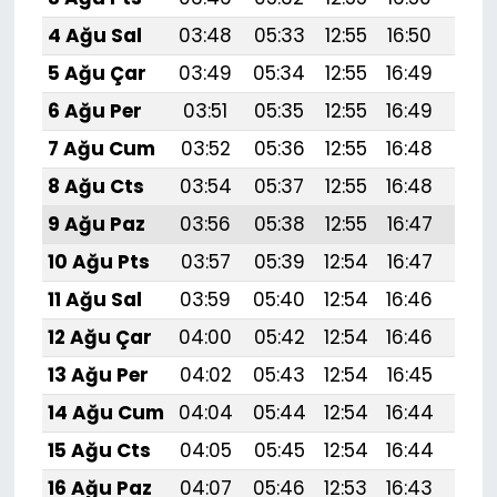
4 Ağu Sal
03:48
05:33
12:55
16:50
20:
5 Ağu Çar
03:49
05:34
12:55
16:49
20:
6 Ağu Per
03:51
05:35
12:55
16:49
20:
7 Ağu Cum
03:52
05:36
12:55
16:48
20:
8 Ağu Cts
03:54
05:37
12:55
16:48
20:
9 Ağu Paz
03:56
05:38
12:55
16:47
20:
10 Ağu Pts
03:57
05:39
12:54
16:47
19:
11 Ağu Sal
03:59
05:40
12:54
16:46
19:
12 Ağu Çar
04:00
05:42
12:54
16:46
19:
13 Ağu Per
04:02
05:43
12:54
16:45
19:
14 Ağu Cum
04:04
05:44
12:54
16:44
19:
15 Ağu Cts
04:05
05:45
12:54
16:44
19:
16 Ağu Paz
04:07
05:46
12:53
16:43
19:5