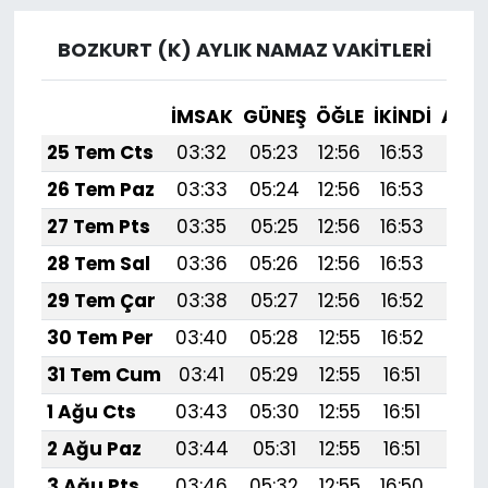
BOZKURT (K) AYLIK NAMAZ VAKITLERI
İMSAK
GÜNEŞ
ÖĞLE
İKINDI
AKŞ
25 Tem Cts
03:32
05:23
12:56
16:53
20:
26 Tem Paz
03:33
05:24
12:56
16:53
20:
27 Tem Pts
03:35
05:25
12:56
16:53
20:
28 Tem Sal
03:36
05:26
12:56
16:53
20:
29 Tem Çar
03:38
05:27
12:56
16:52
20:
30 Tem Per
03:40
05:28
12:55
16:52
20:
31 Tem Cum
03:41
05:29
12:55
16:51
20:
1 Ağu Cts
03:43
05:30
12:55
16:51
20:1
2 Ağu Paz
03:44
05:31
12:55
16:51
20:
3 Ağu Pts
03:46
05:32
12:55
16:50
20: