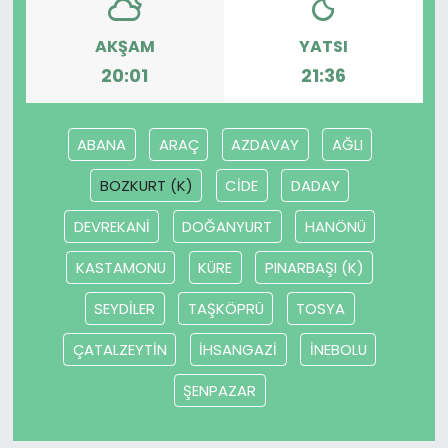
SAĞLIK
AKŞAM
YATSI
20:01
21:36
Spor
ABANA
ARAÇ
AZDAVAY
AĞLI
Teknoloji
BOZKURT (K)
CİDE
DADAY
TÜRKiYE
DEVREKANİ
DOĞANYURT
HANÖNÜ
Video Galeri
KASTAMONU
KÜRE
PINARBAŞI (K)
YAŞAM
SEYDİLER
TAŞKÖPRÜ
TOSYA
ÇATALZEYTİN
İHSANGAZİ
İNEBOLU
Yazarlar
ŞENPAZAR