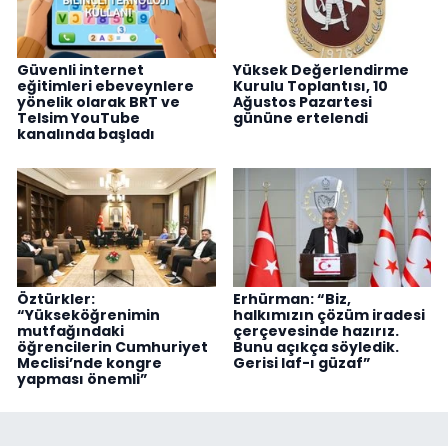
Güvenli internet
Yüksek Değerlendirme
eğitimleri ebeveynlere
Kurulu Toplantısı, 10
yönelik olarak BRT ve
Ağustos Pazartesi
Telsim YouTube
gününe ertelendi
kanalında başladı
Öztürkler:
Erhürman: “Biz,
“Yükseköğrenimin
halkımızın çözüm iradesi
mutfağındaki
çerçevesinde hazırız.
öğrencilerin Cumhuriyet
Bunu açıkça söyledik.
Meclisi’nde kongre
Gerisi laf-ı güzaf”
yapması önemli”