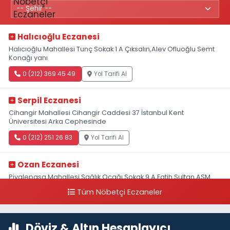
Halıcıoğlu Eczanesi
Halıcıoğlu Mahallesi Tunç Sokak 1 A Çıksalın,Alev Ofluoğlu Semt
Konağı yanı
0 (212) 369 45 49
Yol Tarifi Al
Serpil Eczanesi
Cihangir Mahallesi Cihangir Caddesi 37 İstanbul Kent
Üniversitesi Arka Cephesinde
0 (212) 251 26 83
Yol Tarifi Al
Ozan Eczanesi
Piyalepaşa Mahallesi Sağlık Ocağı Sokak 9 A Fatih Sultan ASM
Yanı
Tüm Nöbetçi Eczaneler
0 (212) 297 30 13
Yol Tarifi Al
Döviz & Altın Hesaplayıcı