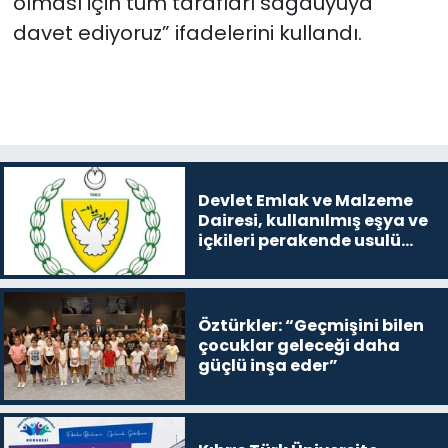
olması için tüm tarafları sağduyuya
davet ediyoruz” ifadelerini kullandı.
Devlet Emlak ve Malzeme
Dairesi, kullanılmış eşya ve
içkileri perakende usulü
satışa çıkaracak
Öztürkler: “Geçmişini bilen
çocuklar geleceği daha
güçlü inşa eder”