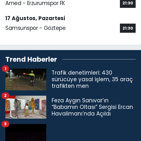
Amed - Erzurumspor FK
21:30
17 Ağustos, Pazartesi
Samsunspor - Göztepe
21:30
Trend Haberler
1
Trafik denetimleri: 430
sürücüye yasal işlem, 35 araç
trafikten men
2
Feza Aygın Sanıvar’ın
“Babamın Oltası” Sergisi Ercan
Havalimanı’nda Açıldı
3