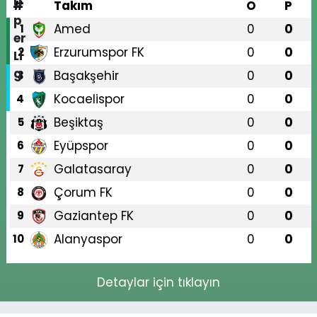
#
Takım
O
P
Amed
0
0
1
Erzurumspor FK
0
0
2
Başakşehir
0
0
3
Kocaelispor
0
0
4
Beşiktaş
0
0
5
Eyüpspor
0
0
6
Galatasaray
0
0
7
Çorum FK
0
0
8
Gaziantep FK
0
0
9
Alanyaspor
0
0
10
Detaylar için tıklayın