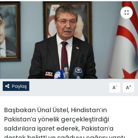
Gündem
KKTC
KKTC YEREL SEÇİM 2018
Kültür Sanat
Magazin
Paylaş
-
+
A
A
Moda
Nöbetçi Eczaneler
Başbakan Ünal Üstel, Hindistan’ın
Pakistan’a yönelik gerçekleştirdiği
Otomobil Dünyası
saldırılara işaret ederek, Pakistan’a
Politika
destek belirtti ve sağduyu çağrısı yaptı.