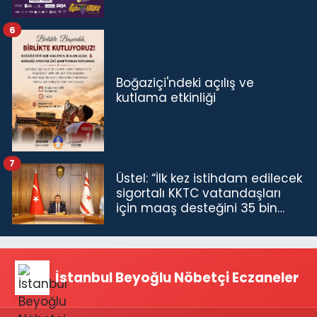
6
Boğaziçi'ndeki açılış ve
kutlama etkinliği
7
Üstel: “İlk kez istihdam edilecek
sigortalı KKTC vatandaşları
için maaş desteğini 35 bin
TL'ye çıkardık”
İstanbul Beyoğlu Nöbetçi Eczaneler