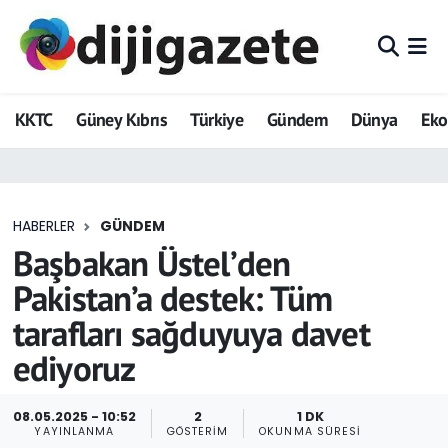
ADVERTORIAL
Hava Durumu
KKTC
Güney Kıbrıs
Türkiye
Gündem
Dünya
Ek
Dijigazete
Trafik Durumu
Dünya
Süper Lig Puan Durumu ve Fikstür
HABERLER
GÜNDEM
Eğitim
Tüm Manşetler
Başbakan Üstel’den
Ekonomi
Son Dakika Haberleri
Pakistan’a destek: Tüm
tarafları sağduyuya davet
Foto Galeri
Haber Arşivi
ediyoruz
GEZİ
08.05.2025 - 10:52
2
1 DK
Güncel
YAYINLANMA
GÖSTERIM
OKUNMA SÜRESI