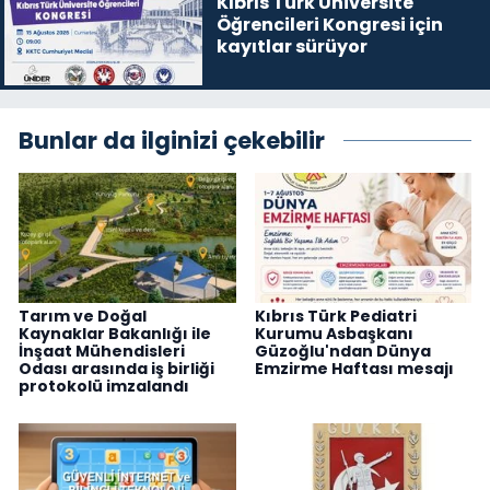
Kıbrıs Türk Üniversite
Öğrencileri Kongresi için
kayıtlar sürüyor
Bunlar da ilginizi çekebilir
Tarım ve Doğal
Kıbrıs Türk Pediatri
Kaynaklar Bakanlığı ile
Kurumu Asbaşkanı
İnşaat Mühendisleri
Güzoğlu'ndan Dünya
Odası arasında iş birliği
Emzirme Haftası mesajı
protokolü imzalandı