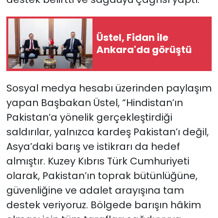
SAĞLIK
Üstel, Fidan ile
Spor
Ankara'da görüştü
Teknoloji
Sosyal medya hesabı üzerinden paylaşım
TÜRKiYE
yapan Başbakan Üstel, “Hindistan’ın
Pakistan’a yönelik gerçekleştirdiği
Video Galeri
saldırılar, yalnızca kardeş Pakistan’ı değil,
Asya’daki barış ve istikrarı da hedef
YAŞAM
almıştır. Kuzey Kıbrıs Türk Cumhuriyeti
Yazarlar
olarak, Pakistan’ın toprak bütünlüğüne,
güvenliğine ve adalet arayışına tam
destek veriyoruz. Bölgede barışın hâkim