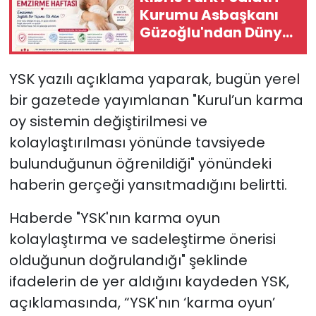
Kurumu Asbaşkanı
Güzoğlu'ndan Dünya
SAĞLIK
Emzirme Haftası
mesajı
Spor
YSK yazılı açıklama yaparak, bugün yerel
bir gazetede yayımlanan "Kurul’un karma
Teknoloji
oy sistemin değiştirilmesi ve
TÜRKiYE
kolaylaştırılması yönünde tavsiyede
bulunduğunun öğrenildiği" yönündeki
Video Galeri
haberin gerçeği yansıtmadığını belirtti.
YAŞAM
Haberde "YSK'nın karma oyun
kolaylaştırma ve sadeleştirme önerisi
Yazarlar
olduğunun doğrulandığı" şeklinde
ifadelerin de yer aldığını kaydeden YSK,
açıklamasında, “YSK'nın ‘karma oyun’