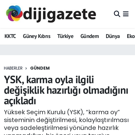
ADVERTORIAL
Hava Durumu
KKTC
Güney Kıbrıs
Türkiye
Gündem
Dünya
Ek
Dijigazete
Trafik Durumu
Dünya
Süper Lig Puan Durumu ve Fikstür
HABERLER
GÜNDEM
Eğitim
Tüm Manşetler
YSK, karma oyla ilgili
Ekonomi
Son Dakika Haberleri
değişiklik hazırlığı olmadığını
açıkladı
Foto Galeri
Haber Arşivi
Yüksek Seçim Kurulu (YSK), “karma oy”
GEZİ
sisteminin değiştirilmesi, kolaylaştırılması
veya sadeleştirilmesi yönünde hazırlık
Güncel