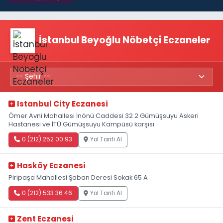
İstanbul Beyoğlu Nöbetçi Eczaneler
Istanbul City Eczanesi
Ömer Avni Mahallesi İnönü Caddesi 32 2 Gümüşsuyu Askeri
Hastanesi ve İTÜ Gümüşsuyu Kampüsü karşısı
0 (212) 252 00 93
Yol Tarifi Al
Hasköy Eczanesi
Piripaşa Mahallesi Şaban Deresi Sokak 65 A
0 (212) 533 36 46
Yol Tarifi Al
Zent Eczanesi