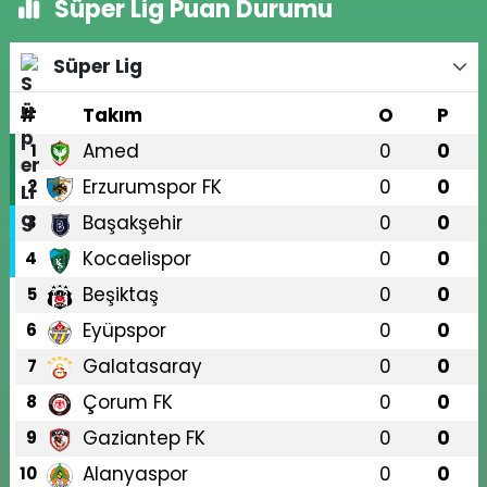
Süper Lig Puan Durumu
Süper Lig
#
Takım
O
P
Amed
0
0
1
Erzurumspor FK
0
0
2
Başakşehir
0
0
3
Kocaelispor
0
0
4
Beşiktaş
0
0
5
Eyüpspor
0
0
6
Galatasaray
0
0
7
Çorum FK
0
0
8
Gaziantep FK
0
0
9
Alanyaspor
0
0
10