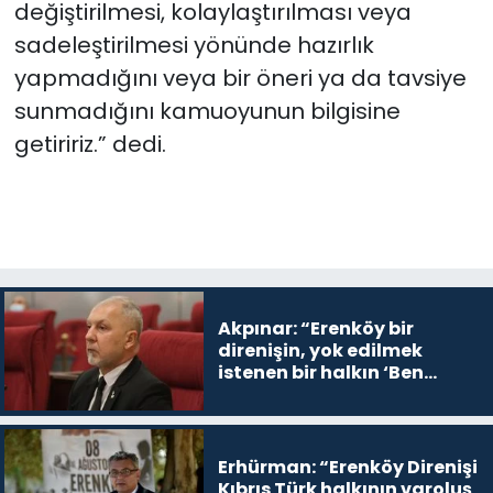
değiştirilmesi, kolaylaştırılması veya
sadeleştirilmesi yönünde hazırlık
yapmadığını veya bir öneri ya da tavsiye
sunmadığını kamuoyunun bilgisine
getiririz.” dedi.
Akpınar: “Erenköy bir
direnişin, yok edilmek
istenen bir halkın ‘Ben
buradayım ve var olmaya
devam edeceğim’ dediği
yer
Erhürman: “Erenköy Direnişi
Kıbrıs Türk halkının varoluş