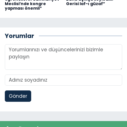
Meclisi’nde kongre
Gerisi laf-ı güzaf”
yapması önemli”
Yorumlar
Gönder