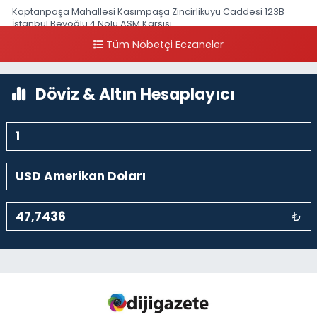
Kaptanpaşa Mahallesi Kasımpaşa Zincirlikuyu Caddesi 123B
İstanbul Beyoğlu 4 Nolu ASM Karşısı
Tüm Nöbetçi Eczaneler
0 (212) 297 96 92
Yol Tarifi Al
Döviz & Altın Hesaplayıcı
₺