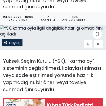
yapmadığını, bir öneri veya tavsiye
sunmadığını duyurdu.
Gündem
24.06.2026 - 16:06
7
1 DK
KKTC
YAYINLANMA
GÖSTERIM
OKUNMA SÜRESI
KKTC YEREL SEÇİM 2018
Paylaş
-
+
A
A
Kültür Sanat
Magazin
Yüksek Seçim Kurulu (YSK), “karma oy”
sisteminin değiştirilmesi, kolaylaştırılması
Moda
veya sadeleştirilmesi yönünde hazırlık
Nöbetçi Eczaneler
yapmadığını, bir öneri veya tavsiye
sunmadığını duyurdu.
Otomobil Dünyası
Kıbrıs Türk Pediatri
Politika