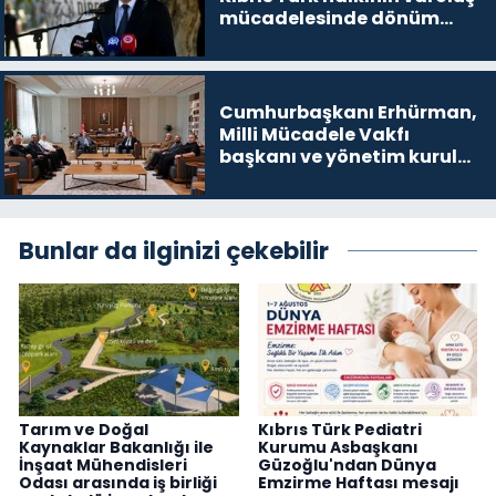
mücadelesinde dönüm
noktalarından biri”
Cumhurbaşkanı Erhürman,
Milli Mücadele Vakfı
başkanı ve yönetim kurulu
üyelerini kabul etti
Bunlar da ilginizi çekebilir
Tarım ve Doğal
Kıbrıs Türk Pediatri
Kaynaklar Bakanlığı ile
Kurumu Asbaşkanı
İnşaat Mühendisleri
Güzoğlu'ndan Dünya
Odası arasında iş birliği
Emzirme Haftası mesajı