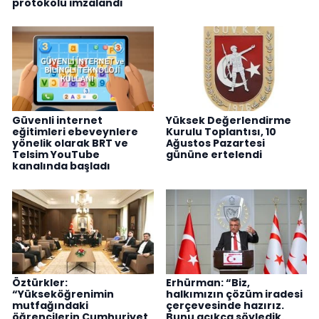
protokolü imzalandı
Güvenli internet
Yüksek Değerlendirme
eğitimleri ebeveynlere
Kurulu Toplantısı, 10
yönelik olarak BRT ve
Ağustos Pazartesi
Telsim YouTube
gününe ertelendi
kanalında başladı
Öztürkler:
Erhürman: “Biz,
“Yükseköğrenimin
halkımızın çözüm iradesi
mutfağındaki
çerçevesinde hazırız.
öğrencilerin Cumhuriyet
Bunu açıkça söyledik.