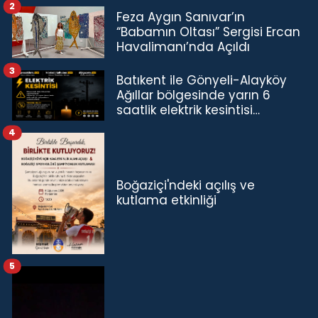
2
Feza Aygın Sanıvar’ın
“Babamın Oltası” Sergisi Ercan
Havalimanı’nda Açıldı
3
Batıkent ile Gönyeli-Alayköy
Ağıllar bölgesinde yarın 6
saatlik elektrik kesintisi…
4
Boğaziçi'ndeki açılış ve
kutlama etkinliği
5