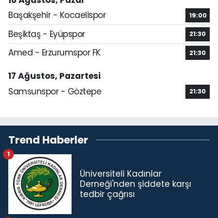
Başakşehir - Kocaelispor
19:00
Beşiktaş - Eyüpspor
21:30
Amed - Erzurumspor FK
21:30
17 Ağustos, Pazartesi
Samsunspor - Göztepe
21:30
Trend Haberler
1
Üniversiteli Kadınlar
Derneği'nden şiddete karşı
tedbir çağrısı