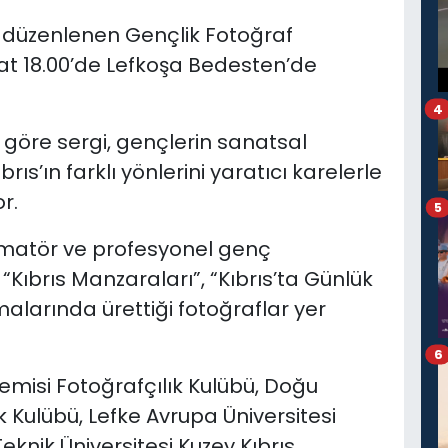
an düzenlenen Gençlik Fotoğraf
aat 18.00’de Lefkoşa Bedesten’de
4
göre sergi, gençlerin sanatsal
rıs’ın farklı yönlerini yaratıcı karelerle
r.
5
amatör ve profesyonel genç
, “Kıbrıs Manzaraları”, “Kıbrıs’ta Günlük
alarında ürettiği fotoğraflar yer
6
emisi Fotoğrafçılık Kulübü, Doğu
k Kulübü, Lefke Avrupa Üniversitesi
eknik Üniversitesi Kuzey Kıbrıs