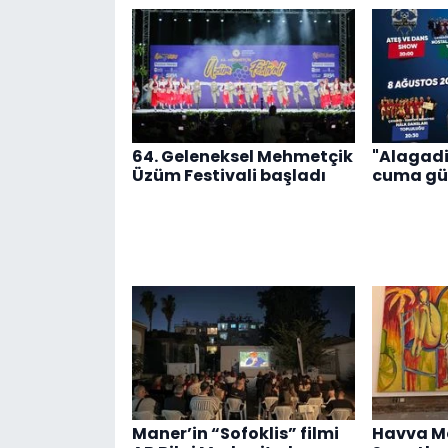
64. Geleneksel Mehmetçik
"Alagadi
Üzüm Festivali başladı
cuma gü
Maner’in “Sofoklis” filmi
Havva Ma