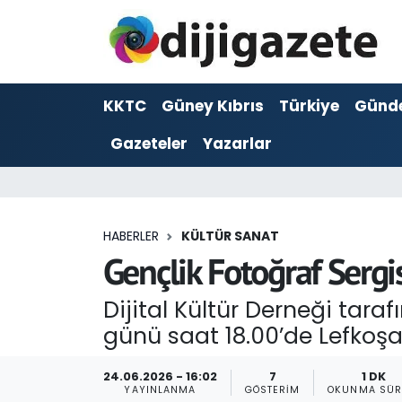
ADVERTORIAL
Hava Durumu
KKTC
Güney Kıbrıs
Türkiye
Günd
Dijigazete
Trafik Durumu
Gazeteler
Yazarlar
Dünya
Süper Lig Puan Durumu ve Fikstür
Eğitim
Tüm Manşetler
HABERLER
KÜLTÜR SANAT
Ekonomi
Son Dakika Haberleri
Gençlik Fotoğraf Sergi
Foto Galeri
Haber Arşivi
Dijital Kültür Derneği tara
günü saat 18.00’de Lefkoş
GEZİ
24.06.2026 - 16:02
7
1 DK
Güncel
YAYINLANMA
GÖSTERIM
OKUNMA SÜR