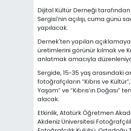
Dijital Kültür Derneği tarafınd
SAĞLIK
Sergisi’nin açılışı, cuma günü s
yapılacak.
Spor
Dernek'ten yapılan açıklamaya 
Teknoloji
üretimlerini görünür kılmak ve Kıb
TÜRKiYE
anlatmak amacıyla düzenleniyo
Sergide, 15-35 yaş arasındaki 
Video Galeri
fotoğrafçıların “Kıbrıs ve Kültür”
YAŞAM
Yaşam” ve “Kıbrıs’ın Doğası” tem
alacak.
Yazarlar
Etkinlik, Atatürk Öğretmen Akad
Akdeniz Üniversitesi Fotoğrafçılı
Fotoğrafçılık Kulübü, Ortadoğu T