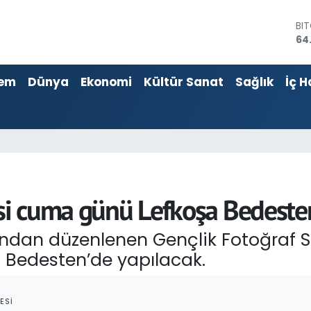
BI
64
DO
47
EU
55
em
Dünya
Ekonomi
Kültür Sanat
Sağlık
İç H
ST
64
GR
65
Bİ
13
si cuma günü Lefkoşa Bedesten
fından düzenlenen Gençlik Fotoğraf Se
a Bedesten’de yapılacak.
ESI