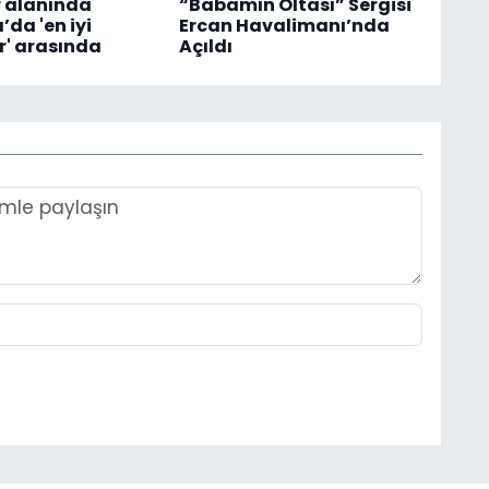
 alanında
“Babamın Oltası” Sergisi
da 'en iyi
Ercan Havalimanı’nda
' arasında
Açıldı