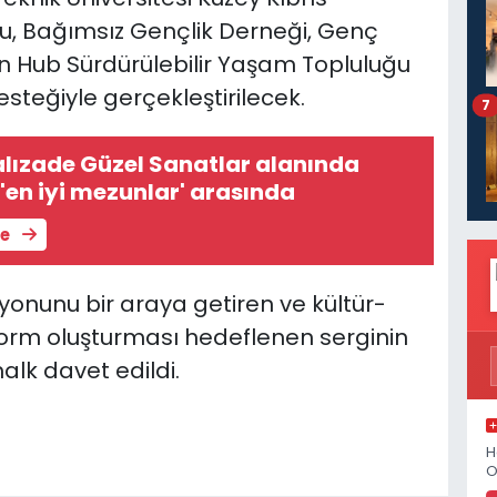
u, Bağımsız Gençlik Derneği, Genç
en Hub Sürdürülebilir Yaşam Topluluğu
steğiyle gerçekleştirilecek.
7
lızade Güzel Sanatlar alanında
'en iyi mezunlar' arasında
le
zyonunu bir araya getiren ve kültür-
form oluşturması hedeflenen serginin
alk davet edildi.
H
O