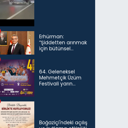
ceza...
Erhürman:
“Şiddetten arınmak
için bütünsel
politikaları
konuşmamız
gerekiyor”
64. Geleneksel
Mehmetçik Üzüm
Festivali yarın
başlıyor
Boğaziçi'ndeki açılış