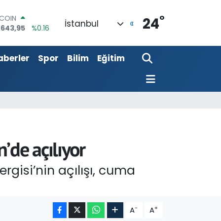
TCOIN
.643,95
%0.16
°
24
LAR
İstanbul
,6704
%0
RO
,0406
%-0.08
aberler
Spor
Bilim
Eğitim
ERLİN
,2143
%0
AM ALTIN
00.87
%0.12
ST100
.799
%70
’de açılıyor
rgisi’nin açılışı, cuma
-
+
A
A