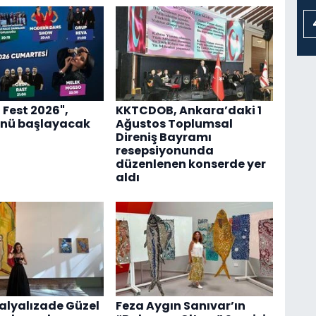
 Fest 2026",
KKTCDOB, Ankara’daki 1
nü başlayacak
Ağustos Toplumsal
Direniş Bayramı
resepsiyonunda
düzenlenen konserde yer
aldı
lyalızade Güzel
Feza Aygın Sanıvar’ın