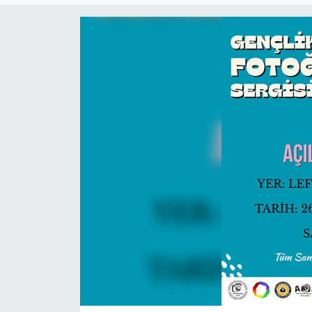
Gündem
KKTC
KKTC YEREL SEÇİM 2018
Kültür Sanat
Magazin
Moda
Nöbetçi Eczaneler
Otomobil Dünyası
Politika