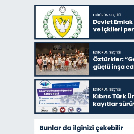
EDITÖRÜN SEÇTIĞI
Devlet Emlak 
ve içkileri p
EDITÖRÜN SEÇTIĞI
Öztürkler: “G
güçlü inşa ed
EDITÖRÜN SEÇTIĞI
Kıbrıs Türk Ü
kayıtlar sürü
Bunlar da ilginizi çekebilir