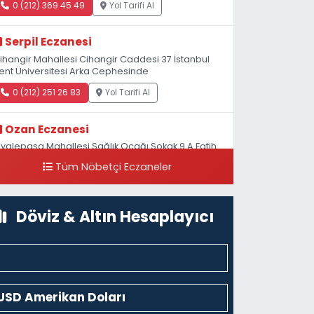
0 (212) 369 45 49
Yol Tarifi Al
Serpil Eczanesi
ihangir Mahallesi Cihangir Caddesi 37 İstanbul
ent Üniversitesi Arka Cephesinde
0 (212) 251 26 83
Yol Tarifi Al
Ozan Eczanesi
iyalepaşa Mahallesi Sağlık Ocağı Sokak 9 A Fatih
ultan ASM Yanı
Tüm Nöbetçi Eczaneler
0 (212) 297 30 13
Yol Tarifi Al
Döviz & Altın Hesaplayıcı