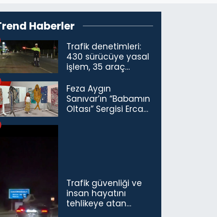
Trend Haberler
Trafik denetimleri:
430 sürücüye yasal
işlem, 35 araç
trafikten men
Feza Aygın
Sanıvar’ın “Babamın
Oltası” Sergisi Ercan
Havalimanı’nda
Açıldı
Trafik güvenliği ve
insan hayatını
tehlikeye atan
sürücü ve yolcuya