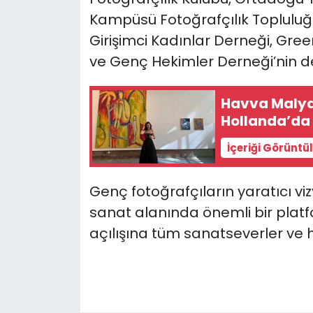
Kampüsü Fotoğrafçılık Topluluğ
Girişimci Kadınlar Derneği, Gre
ve Genç Hekimler Derneği’nin de
Havva Malya
Hollanda’da 
İçeriği Görüntü
Genç fotoğrafçıların yaratıcı vi
sanat alanında önemli bir plat
açılışına tüm sanatseverler ve h