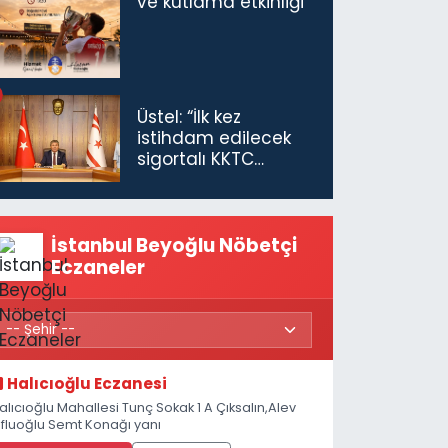
ve kutlama etkinliği
Üstel: “İlk kez
istihdam edilecek
sigortalı KKTC
vatandaşları için
maaş desteğini 35
bin TL'ye çıkardık”
İstanbul Beyoğlu Nöbetçi
Eczaneler
Halıcıoğlu Eczanesi
alıcıoğlu Mahallesi Tunç Sokak 1 A Çıksalın,Alev
fluoğlu Semt Konağı yanı