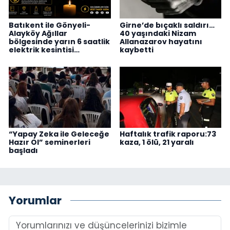
Batıkent ile Gönyeli-
Girne’de bıçaklı saldırı…
Alayköy Ağıllar
40 yaşındaki Nizam
bölgesinde yarın 6 saatlik
Allanazarov hayatını
elektrik kesintisi…
kaybetti
“Yapay Zeka ile Geleceğe
Haftalık trafik raporu:73
Hazır Ol” seminerleri
kaza, 1 ölü, 21 yaralı
başladı
Yorumlar