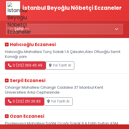
İstanbul Beyoğlu Nöbetçi Eczaneler
Halıcıoğlu Eczanesi
Halıcıoğlu Mahallesi Tunç Sokak 1 A Çıksalın,Alev Ofluoğlu Semt
Konağı yanı
0 (212) 369 45 49
Yol Tarifi Al
Serpil Eczanesi
Cihangir Mahallesi Cihangir Caddesi 37 İstanbul Kent
Üniversitesi Arka Cephesinde
0 (212) 251 26 83
Yol Tarifi Al
Ozan Eczanesi
Piyalepaşa Mahallesi Sağlık Ocağı Sokak 9 A Fatih Sultan ASM
Yanı