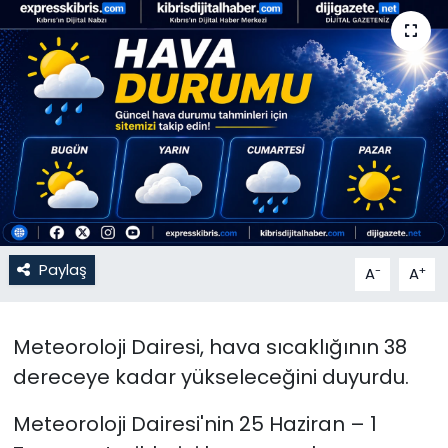
Gündem
KKTC
KKTC YEREL SEÇİM 2018
Kültür Sanat
Magazin
Paylaş
-
+
A
A
Moda
Nöbetçi Eczaneler
Meteoroloji Dairesi, hava sıcaklığının 38
dereceye kadar yükseleceğini duyurdu.
Otomobil Dünyası
Meteoroloji Dairesi'nin 25 Haziran – 1
Politika