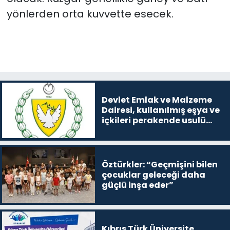
yönlerden orta kuvvette esecek.
Devlet Emlak ve Malzeme
Dairesi, kullanılmış eşya ve
içkileri perakende usulü
satışa çıkaracak
Öztürkler: “Geçmişini bilen
çocuklar geleceği daha
güçlü inşa eder”
Kıbrıs Türk Üniversite