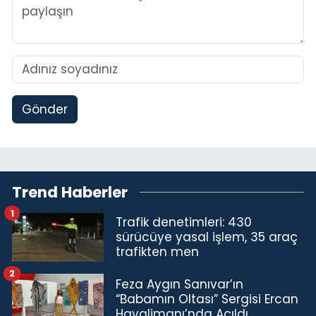
Gönder
Trend Haberler
1
Trafik denetimleri: 430
sürücüye yasal işlem, 35 araç
trafikten men
2
Feza Aygın Sanıvar’ın
“Babamın Oltası” Sergisi Ercan
Havalimanı’nda Açıldı