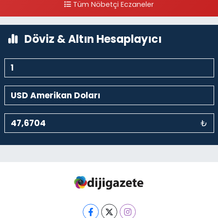
Tüm Nöbetçi Eczaneler
0 (212) 297 30 13
Yol Tarifi Al
Döviz & Altın Hesaplayıcı
₺