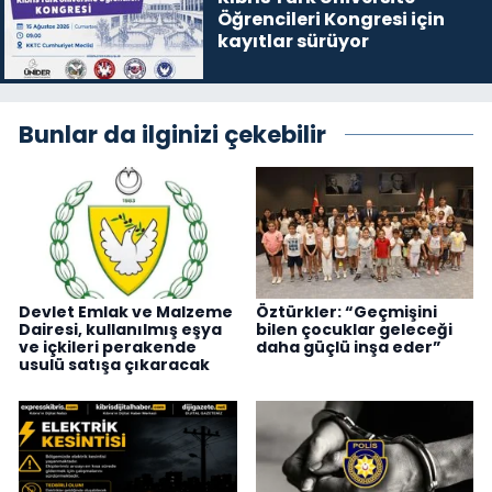
Öğrencileri Kongresi için
kayıtlar sürüyor
Bunlar da ilginizi çekebilir
Devlet Emlak ve Malzeme
Öztürkler: “Geçmişini
Dairesi, kullanılmış eşya
bilen çocuklar geleceği
ve içkileri perakende
daha güçlü inşa eder”
usulü satışa çıkaracak