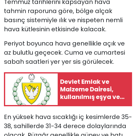
Temmuz tarihlerini kapsayan hava
tahmin raporuna göre, bölge alçak
SAĞLIK
basınç sistemiyle ılık ve nispeten nemli
hava kütlesinin etkisinde kalacak.
Spor
P
eriyot boyunca hava genellikle açık ve
Teknoloji
az bulutlu geçecek. Cuma ve cumartesi
TÜRKiYE
sabah saatleri yer yer sis görülecek.
Video Galeri
Devlet Emlak ve
Malzeme Dairesi,
YAŞAM
kullanılmış eşya ve
içkileri perakende
Yazarlar
usulü satışa
En yüksek hava sıcaklığı iç kesimlerde 35-
çıkaracak
38, sahillerde 31-34 derece dolaylarında
olacak.
Rüzgâr genellikle güney ve batı