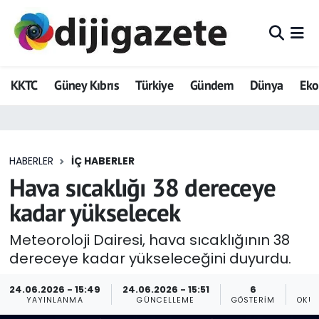
ADVERTORIAL
Hava Durumu
KKTC
Güney Kıbrıs
Türkiye
Gündem
Dünya
Ek
Dijigazete
Trafik Durumu
Dünya
Süper Lig Puan Durumu ve Fikstür
HABERLER
İÇ HABERLER
Eğitim
Tüm Manşetler
Hava sıcaklığı 38 dereceye
Ekonomi
Son Dakika Haberleri
kadar yükselecek
Foto Galeri
Haber Arşivi
Meteoroloji Dairesi, hava sıcaklığının 38
dereceye kadar yükseleceğini duyurdu.
GEZİ
24.06.2026 - 15:49
24.06.2026 - 15:51
6
YAYINLANMA
GÜNCELLEME
GÖSTERIM
OKU
Güncel