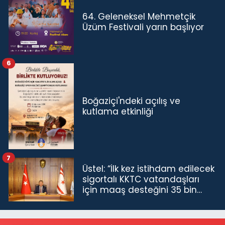
64. Geleneksel Mehmetçik
Üzüm Festivali yarın başlıyor
6
Boğaziçi'ndeki açılış ve
kutlama etkinliği
7
Üstel: “İlk kez istihdam edilecek
sigortalı KKTC vatandaşları
için maaş desteğini 35 bin
TL'ye çıkardık”