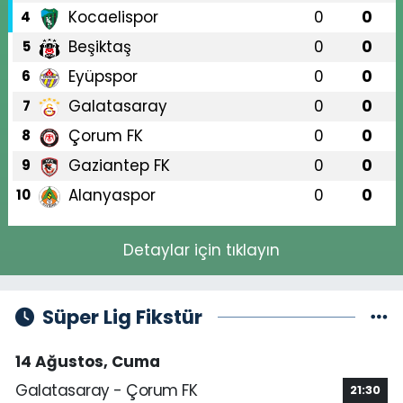
Kocaelispor
0
0
4
Beşiktaş
0
0
5
Eyüpspor
0
0
6
Galatasaray
0
0
7
Çorum FK
0
0
8
Gaziantep FK
0
0
9
Alanyaspor
0
0
10
Detaylar için tıklayın
Süper Lig Fikstür
14 Ağustos, Cuma
Galatasaray - Çorum FK
21:30