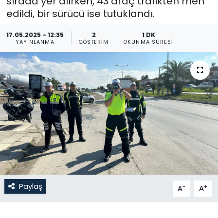
sırada yer alırken, 43 araç trafikten men
edildi, bir sürücü ise tutuklandı.
Gündem
17.05.2025 - 12:35
2
1 DK
KKTC
YAYINLANMA
GÖSTERIM
OKUNMA SÜRESI
KKTC YEREL SEÇİM 2018
Kültür Sanat
Magazin
Moda
Nöbetçi Eczaneler
Paylaş
-
+
A
A
Otomobil Dünyası
Politika