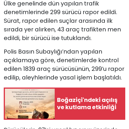
Ülke genelinde dün yapılan trafik
denetimlerinde 299 sürücü rapor edildi.
SAĞLIK
Sürat, rapor edilen suçlar arasında ilk
Spor
sırada yer alırken, 43 araç trafikten men
edildi, bir sürücü ise tutuklandı.
Teknoloji
Polis Basın Subaylığı’ndan yapılan
TÜRKiYE
açıklamaya göre, denetimlerde kontrol
edilen 1839 araç sürücüsünün, 299’u rapor
Video Galeri
edilip, aleyhlerinde yasal işlem başlatıldı.
YAŞAM
Boğaziçi'ndeki açılış
Yazarlar
ve kutlama etkinliği