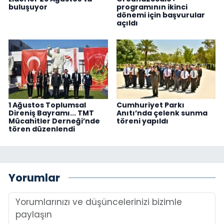
buluşuyor
programının ikinci
dönemi için başvurular
açıldı
1 Ağustos Toplumsal
Cumhuriyet Parkı
Direniş Bayramı... TMT
Anıtı’nda çelenk sunma
Mücahitler Derneği’nde
töreni yapıldı
tören düzenlendi
Yorumlar