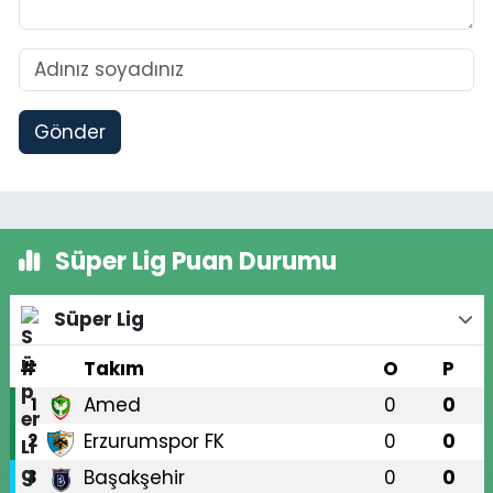
Gönder
Süper Lig Puan Durumu
Süper Lig
#
Takım
O
P
Amed
0
0
1
Erzurumspor FK
0
0
2
Başakşehir
0
0
3