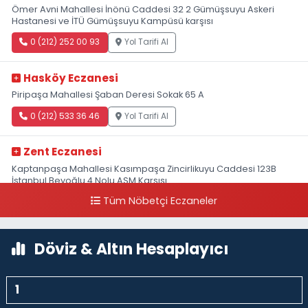
Ömer Avni Mahallesi İnönü Caddesi 32 2 Gümüşsuyu Askeri
Hastanesi ve İTÜ Gümüşsuyu Kampüsü karşısı
0 (212) 252 00 93
Yol Tarifi Al
Hasköy Eczanesi
Piripaşa Mahallesi Şaban Deresi Sokak 65 A
0 (212) 533 36 46
Yol Tarifi Al
Zent Eczanesi
Kaptanpaşa Mahallesi Kasımpaşa Zincirlikuyu Caddesi 123B
İstanbul Beyoğlu 4 Nolu ASM Karşısı
Tüm Nöbetçi Eczaneler
0 (212) 297 96 92
Yol Tarifi Al
Döviz & Altın Hesaplayıcı