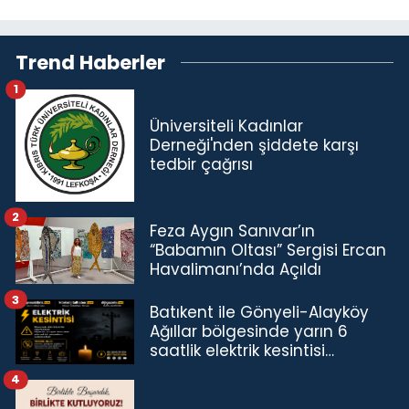
Trend Haberler
1
Üniversiteli Kadınlar
Derneği'nden şiddete karşı
tedbir çağrısı
2
Feza Aygın Sanıvar’ın
“Babamın Oltası” Sergisi Ercan
Havalimanı’nda Açıldı
3
Batıkent ile Gönyeli-Alayköy
Ağıllar bölgesinde yarın 6
saatlik elektrik kesintisi…
4