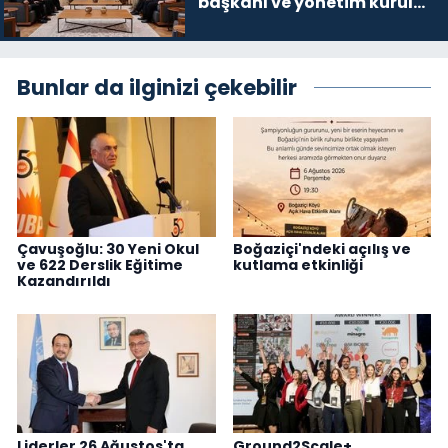
başkanı ve yönetim kurulu
üyelerini kabul etti
Bunlar da ilginizi çekebilir
Çavuşoğlu: 30 Yeni Okul
Boğaziçi'ndeki açılış ve
ve 622 Derslik Eğitime
kutlama etkinliği
Kazandırıldı
Liderler 26 Ağustos'ta
Ground2Scale+