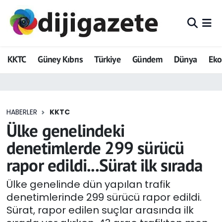
ADVERTORIAL
Hava Durumu
KKTC
Güney Kıbrıs
Türkiye
Gündem
Dünya
Ek
Dijigazete
Trafik Durumu
Dünya
Süper Lig Puan Durumu ve Fikstür
HABERLER
KKTC
Eğitim
Tüm Manşetler
Ülke genelindeki
Ekonomi
Son Dakika Haberleri
denetimlerde 299 sürücü
rapor edildi...Sürat ilk sırada
Foto Galeri
Haber Arşivi
Ülke genelinde dün yapılan trafik
GEZİ
denetimlerinde 299 sürücü rapor edildi.
Sürat, rapor edilen suçlar arasında ilk
Güncel