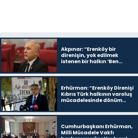
Akpınar: “Erenköy bir
direnişin, yok edilmek
istenen bir halkın ‘Ben
buradayım ve var olmaya
devam edeceğim’ dediği
yer
Erhürman: “Erenköy Direnişi
Kıbrıs Türk halkının varoluş
mücadelesinde dönüm
noktalarından biri”
Cumhurbaşkanı Erhürman,
Milli Mücadele Vakfı