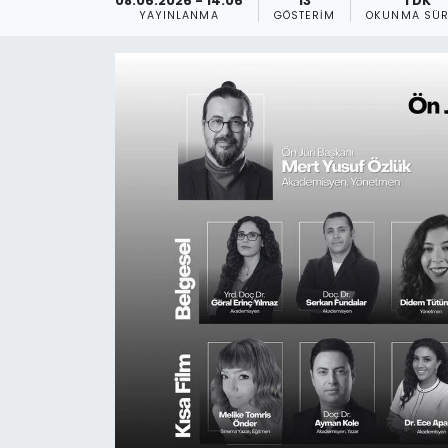
08.06.2026 - 14:06
13
1 DK
YAYINLANMA
GÖSTERIM
OKUNMA SÜR
Gündem
KKTC
KKTC YEREL SEÇİM 2018
Kültür Sanat
Magazin
Moda
Nöbetçi Eczaneler
Otomobil Dünyası
Politika