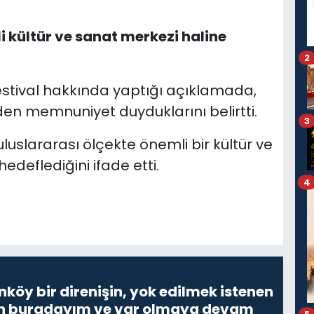
 kültür ve sanat merkezi haline
2
festival hakkında yaptığı açıklamada,
giden memnuniyet duyduklarını belirtti.
3
uluslararası ölçekte önemli bir kültür ve
edeflediğini ifade etti.
4
nköy bir direnişin, yok edilmek istenen
Ben buradayım ve var olmaya devam