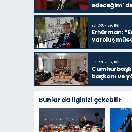
edeceğim’ de
EDITÖRÜN SEÇTIĞI
Erhürman: “Er
varoluş müca
EDITÖRÜN SEÇTIĞI
Cumhurbaşkan
başkanı ve yö
Bunlar da ilginizi çekebilir