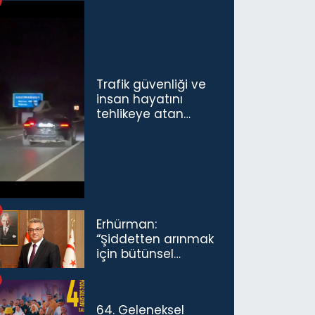
Trafik güvenliği ve
insan hayatını
tehlikeye atan
sürücü ve yolcuya
ceza...
Erhürman:
“Şiddetten arınmak
için bütünsel
politikaları
konuşmamız
gerekiyor”
64. Geleneksel