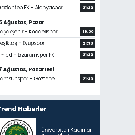
aziantep FK - Alanyaspor
21:30
6 Ağustos, Pazar
aşakşehir - Kocaelispor
19:00
eşiktaş - Eyüpspor
21:30
med - Erzurumspor FK
21:30
7 Ağustos, Pazartesi
amsunspor - Göztepe
21:30
Trend Haberler
Üniversiteli Kadınlar