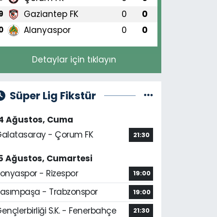
Gaziantep FK
0
0
9
Alanyaspor
0
0
0
Detaylar için tıklayın
Süper Lig Fikstür
14 Ağustos, Cuma
alatasaray - Çorum FK
21:30
5 Ağustos, Cumartesi
onyaspor - Rizespor
19:00
asımpaşa - Trabzonspor
19:00
ençlerbirliği S.K. - Fenerbahçe
21:30