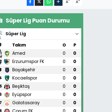
-
+
A
A
Süper Lig Puan Durumu
Süper Lig
#
Takım
O
P
Amed
0
0
1
Erzurumspor FK
0
0
2
Başakşehir
0
0
3
Kocaelispor
0
0
4
Beşiktaş
0
0
5
Eyüpspor
0
0
6
Galatasaray
0
0
7
Çorum FK
0
0
8