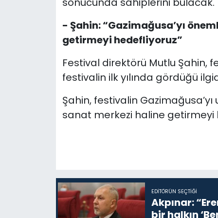
sonucunda sahiplerini bulacak.
- Şahin: “Gazimağusa’yı önemli
getirmeyi hedefliyoruz”
Festival direktörü Mutlu Şahin, 
festivalin ilk yılında gördüğü il
Şahin, festivalin Gazimağusa’yı 
sanat merkezi haline getirmeyi h
EDITÖRÜN SEÇTIĞI
Akpınar: “Ere
bir halkın ‘