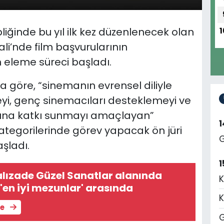
iğinde bu yıl ilk kez düzenlenecek olan
1
li’nde film başvurularının
eleme süreci başladı.
 göre, “sinemanın evrensel diliyle
rmeyi, genç sinemacıları desteklemeyi ve
ına katkı sunmayı amaçlayan”
 kategorilerinde görev yapacak ön jüri
G
şladı.
1
lızade Güzel Sanatlar alanında
K
'en iyi mezunlar' arasında
K
le
G