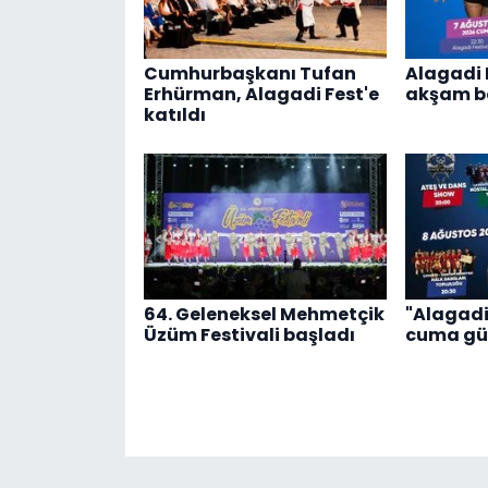
Cumhurbaşkanı Tufan
Alagadi 
Erhürman, Alagadi Fest'e
akşam ba
katıldı
64. Geleneksel Mehmetçik
"Alagadi
Üzüm Festivali başladı
cuma gü