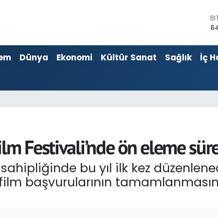
64
D
4
E
55
em
Dünya
Ekonomi
Kültür Sanat
Sağlık
İç H
ST
64
G
6
Bİ
13
lm Festivali’nde ön eleme süre
ahipliğinde bu yıl ilk kez düzenlene
 film başvurularının tamamlanması