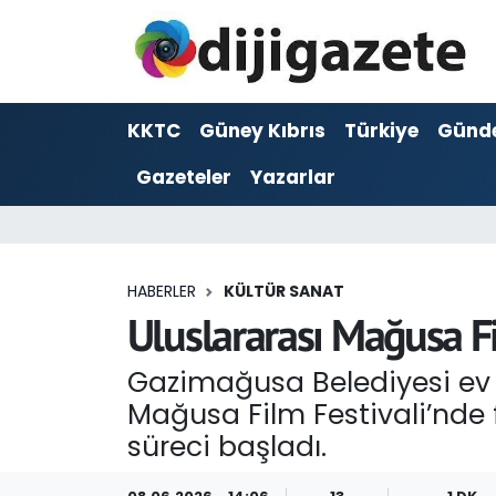
ADVERTORIAL
Hava Durumu
KKTC
Güney Kıbrıs
Türkiye
Günd
Dijigazete
Trafik Durumu
Gazeteler
Yazarlar
Dünya
Süper Lig Puan Durumu ve Fikstür
Eğitim
Tüm Manşetler
HABERLER
KÜLTÜR SANAT
Ekonomi
Son Dakika Haberleri
Uluslararası Mağusa Fi
Foto Galeri
Haber Arşivi
Gazimağusa Belediyesi ev s
Mağusa Film Festivali’nde
GEZİ
süreci başladı.
Güncel