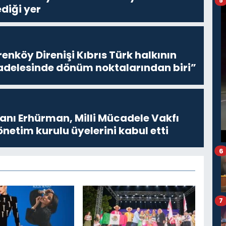
5
diği yer
enköy Direnişi Kıbrıs Türk halkının
delesinde dönüm noktalarından biri”
ı Erhürman, Milli Mücadele Vakfı
netim kurulu üyelerini kabul etti
6
7