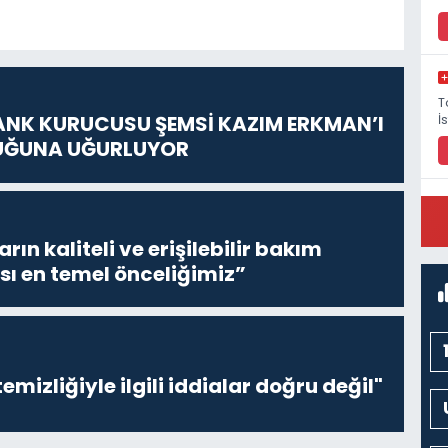
T
ANK KURUCUSU ŞEMSİ KAZIM ERKMAN’I
İ
UĞUNA UĞURLUYOR
P
ların kaliteli ve erişilebilir bakım
M
sı en temel önceliğimiz”
emizliğiyle ilgili iddialar doğru değil"