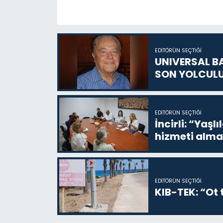
EDITÖRÜN SEÇTIĞI
UNIVERSAL B
SON YOLCUL
EDITÖRÜN SEÇTIĞI
İncirli: “Yaşlı
hizmeti alma
EDITÖRÜN SEÇTIĞI
KIB-TEK: “Ot t