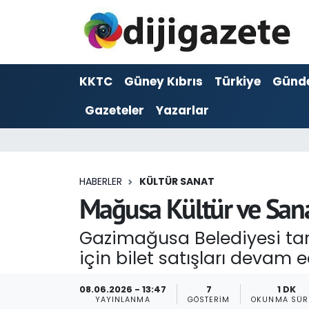
ADVERTORIAL
Hava Durumu
KKTC
Güney Kıbrıs
Türkiye
Günd
Dijigazete
Trafik Durumu
Gazeteler
Yazarlar
Dünya
Süper Lig Puan Durumu ve Fikstür
Eğitim
Tüm Manşetler
HABERLER
KÜLTÜR SANAT
Ekonomi
Son Dakika Haberleri
Mağusa Kültür ve Sanat 
Foto Galeri
Haber Arşivi
Gazimağusa Belediyesi tar
için bilet satışları devam e
GEZİ
08.06.2026 - 13:47
7
1 DK
Güncel
YAYINLANMA
GÖSTERIM
OKUNMA SÜR