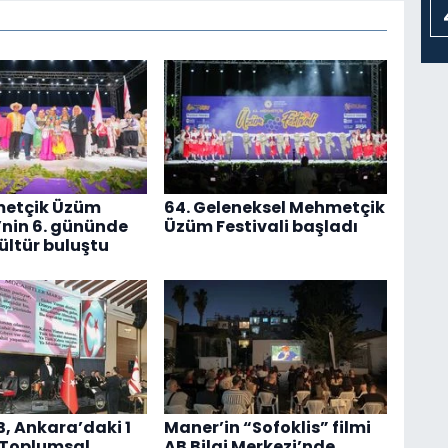
metçik Üzüm
64. Geleneksel Mehmetçik
i’nin 6. gününde
Üzüm Festivali başladı
ültür buluştu
 Ankara’daki 1
Maner’in “Sofoklis” filmi
 Toplumsal
AB Bilgi Merkezi’nde