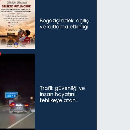
konuşmamız
gerekiyor”
Boğaziçi'ndeki açılış
ve kutlama etkinliği
Trafik güvenliği ve
insan hayatını
tehlikeye atan
sürücü ve yolcuya
ceza...