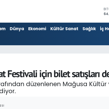
BI
64
DO
47
EU
55
em
Dünya
Ekonomi
Kültür Sanat
Sağlık
İç H
ST
64
GR
66
Bİ
13
Festivali için bilet satışları 
afından düzenlenen Mağusa Kültür v
diyor.
ESI