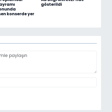
Bayramı
gösterildi
yonunda
en konserde yer