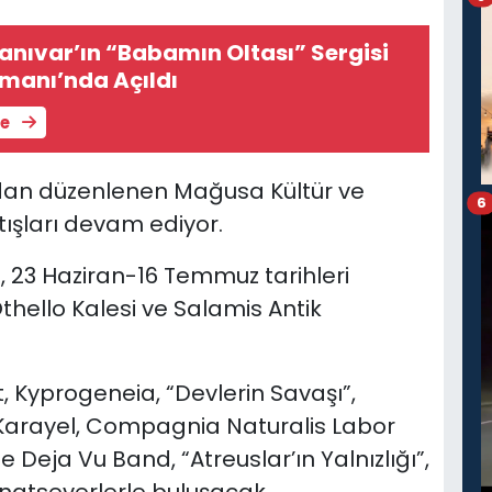
anıvar’ın “Babamın Oltası” Sergisi
manı’nda Açıldı
le
dan düzenlenen Mağusa Kültür ve
6
atışları devam ediyor.
, 23 Haziran-16 Temmuz tarihleri
Othello Kalesi ve Salamis Antik
, Kyprogeneia, “Devlerin Savaşı”,
 Karayel, Compagnia Naturalis Labor
 Deja Vu Band, “Atreuslar’ın Yalnızlığı”,