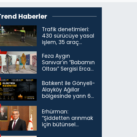
Trend Haberler
Trafik denetimleri:
430 sürücüye yasal
işlem, 35 araç
trafikten men
Feza Aygın
Sanıvar’ın “Babamın
Oltası” Sergisi Ercan
Havalimanı’nda
Açıldı
Batıkent ile Gönyeli-
Alayköy Ağıllar
bölgesinde yarın 6
saatlik elektrik
kesintisi…
Erhürman:
“Şiddetten arınmak
için bütünsel
politikaları