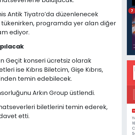
anatseverlerle buluşacak.
7
mis Antik Tiyatro’da düzenlenecek
r tükenirken, programda yer alan diğer
vam ediyor.
apılacak
elin Geçit konseri ücretsiz olarak
etleri ise Kıbrıs Biletcim, Gişe Kıbrıs,
’nden temin edebilecek.
nsorluğunu Arkın Group üstlendi.
tseverleri biletlerini temin ederek,
davet etti.
Y
1
C
S