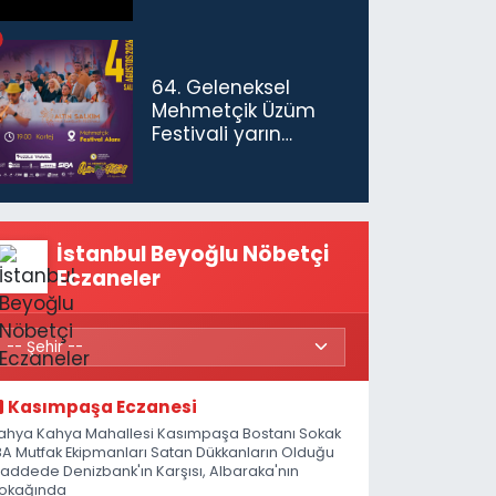
64. Geleneksel
Mehmetçik Üzüm
Festivali yarın
başlıyor
İstanbul Beyoğlu Nöbetçi
Eczaneler
Kasımpaşa Eczanesi
ahya Kahya Mahallesi Kasımpaşa Bostanı Sokak
8A Mutfak Ekipmanları Satan Dükkanların Olduğu
addede Denizbank'ın Karşısı, Albaraka'nın
okağında