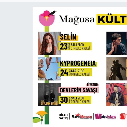
Gündem
KKTC
KKTC YEREL SEÇİM 2018
Kültür Sanat
Magazin
Moda
Nöbetçi Eczaneler
Otomobil Dünyası
Politika