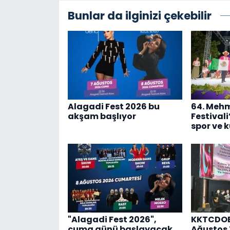
Bunlar da ilginizi çekebilir
Alagadi Fest 2026 bu
64. Meh
akşam başlıyor
Festival
spor ve k
"Alagadi Fest 2026",
KKTCDOB,
cuma günü başlayacak
Ağustos