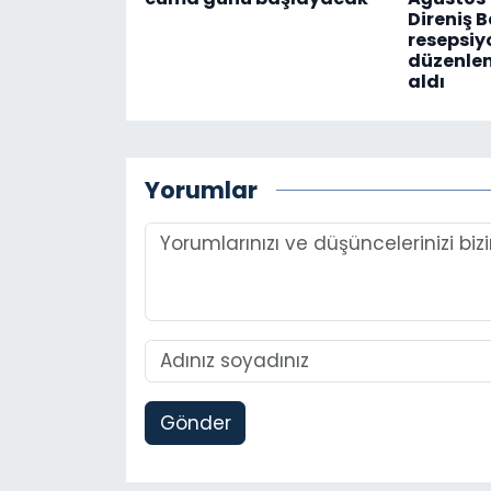
Direniş 
resepsi
düzenlen
aldı
Yorumlar
Gönder