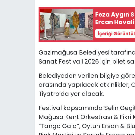
Feza Aygın S
SAĞLIK
Ercan Havali
Spor
İçeriği Görüntü
Teknoloji
Gazimağusa Belediyesi tarafın
TÜRKiYE
Sanat Festivali 2026 için bilet s
Belediyeden verilen bilgiye göre
Video Galeri
arasında yapılacak etkinlikler, 
YAŞAM
Tiyatro’da yer alacak.
Yazarlar
Festival kapsamında Selin Geçit
Mağusa Kent Orkestrası & Fikri
“Tango Gala”, Oytun Ersan & Blue