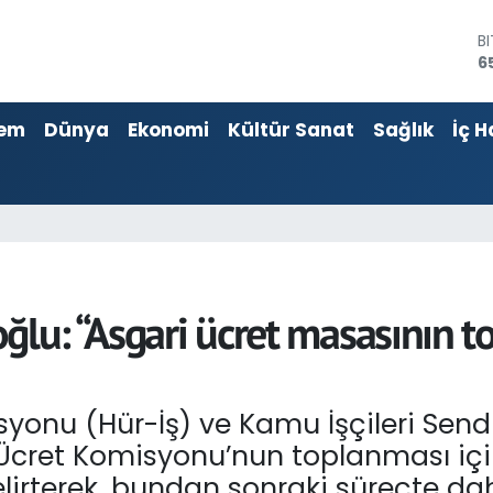
D
4
E
5
em
Dünya
Ekonomi
Kültür Sanat
Sağlık
İç H
S
6
G
6
B
1
B
6
ğlu: “Asgari ücret masasının t
asyonu (Hür-İş) ve Kamu İşçileri Sen
Ücret Komisyonu’nun toplanması içi
lirterek, bundan sonraki süreçte da