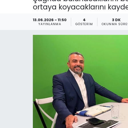
ortaya koyacaklarını kaydet
Gündem
13.06.2026 - 11:50
4
3 DK
KKTC
YAYINLANMA
GÖSTERIM
OKUNMA SÜRE
KKTC YEREL SEÇİM 2018
Kültür Sanat
Magazin
Moda
Nöbetçi Eczaneler
Otomobil Dünyası
Politika