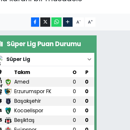
-
+
A
A
Süper Lig Puan Durumu
Süper Lig
#
Takım
O
P
Amed
0
0
1
Erzurumspor FK
0
0
2
Başakşehir
0
0
3
Kocaelispor
0
0
4
Beşiktaş
0
0
5
Eyüpspor
0
0
6