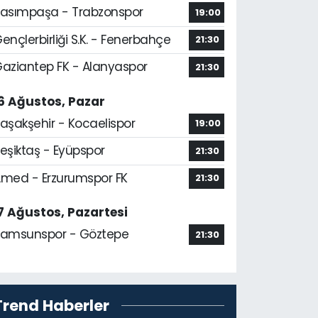
asımpaşa - Trabzonspor
19:00
ençlerbirliği S.K. - Fenerbahçe
21:30
aziantep FK - Alanyaspor
21:30
6 Ağustos, Pazar
aşakşehir - Kocaelispor
19:00
eşiktaş - Eyüpspor
21:30
med - Erzurumspor FK
21:30
7 Ağustos, Pazartesi
amsunspor - Göztepe
21:30
Trend Haberler