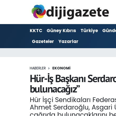
ADVERTORIAL
Hava Durumu
KKTC
Güney Kıbrıs
Türkiye
Günd
Dijigazete
Trafik Durumu
Gazeteler
Yazarlar
Dünya
Süper Lig Puan Durumu ve Fikstür
Eğitim
Tüm Manşetler
HABERLER
EKONOMI
Ekonomi
Son Dakika Haberleri
Hür-İş Başkanı Serdaro
bulunacağız”
Foto Galeri
Haber Arşivi
Hür İşçi Sendikaları Feder
GEZİ
Ahmet Serdaroğlu, Asgari 
Güncel
çağrıda bulunacaklarını be