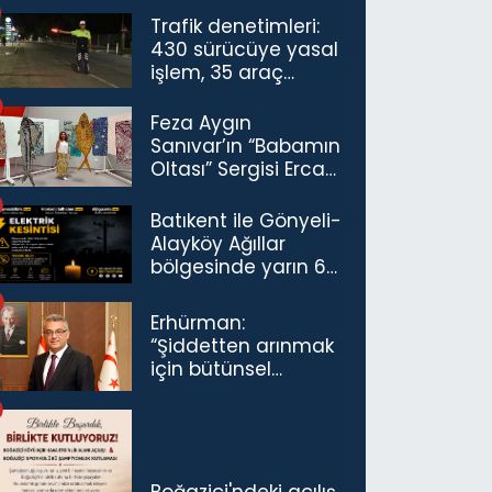
Trafik denetimleri:
430 sürücüye yasal
işlem, 35 araç
trafikten men
Feza Aygın
Sanıvar’ın “Babamın
Oltası” Sergisi Ercan
Havalimanı’nda
Açıldı
Batıkent ile Gönyeli-
Alayköy Ağıllar
bölgesinde yarın 6
saatlik elektrik
kesintisi…
Erhürman:
“Şiddetten arınmak
için bütünsel
politikaları
konuşmamız
gerekiyor”
Boğaziçi'ndeki açılış