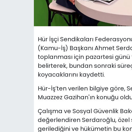
SAĞLIK
Spor
Hür İşçi Sendikaları Federasyon
Teknoloji
(Kamu-İş) Başkanı Ahmet Serda
toplanması için pazartesi günü 
TÜRKiYE
belirterek, bundan sonraki süre
Video Galeri
koyacaklarını kaydetti.
Hür-İş’ten verilen bilgiye göre,
YAŞAM
Muazzez Gazihan'ın konuğu oldu
Yazarlar
Çalışma ve Sosyal Güvenlik Bakan
değerlendiren Serdaroğlu, özel 
gerilediğini ve hükümetin bu ko