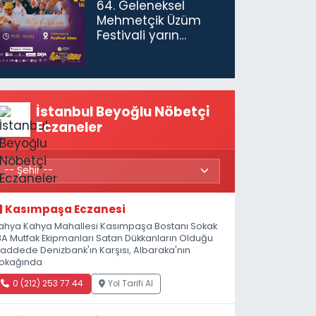
64. Geleneksel
Mehmetçik Üzüm
Festivali yarın
başlıyor
İstanbul Beyoğlu Nöbetçi
Eczaneler
Kasımpaşa Eczanesi
ahya Kahya Mahallesi Kasımpaşa Bostanı Sokak
8A Mutfak Ekipmanları Satan Dükkanların Olduğu
addede Denizbank'ın Karşısı, Albaraka'nın
okağında
0 (212) 253 77 44
Yol Tarifi Al