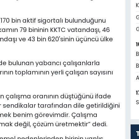
K
G
70 bin aktif sigortalı bulunduğunu
akamın 79 bininin KKTC vatandaşı, 46
G
ndaşı ve 43 bin 620'sinin üçüncü ülke
1
B
ede bulunan yabancı çalışanlarla
B
nın toplamının yerli çalışan sayısını
A
1
ın çalışma oranının düştüğünü ifade
S
sendikalar tarafından dile getirildiğini
lemek benim görevimdir. Çalışma
mak değil, çözüm üretmektir” dedi.
temel nedenlerinden birinin yanlış