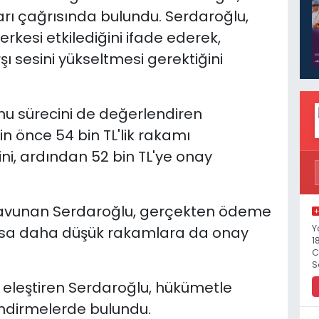
ı çağrısında bulundu. Serdaroğlu,
rkesi etkilediğini ifade ederek,
ı sesini yükseltmesi gerektiğini
u sürecini de değerlendiren
in önce 54 bin TL'lik rakamı
ni, ardından 52 bin TL'ye onay
 savunan Serdaroğlu, gerçekten ödeme
Y
rsa daha düşük rakamlara da onay
1
C
S
u eleştiren Serdaroğlu, hükümetle
lendirmelerde bulundu.