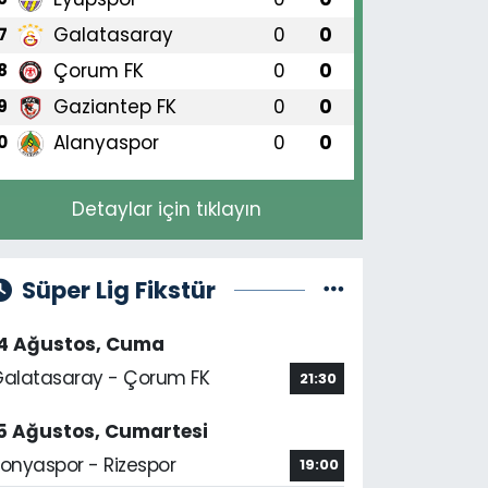
Galatasaray
0
0
7
Çorum FK
0
0
8
Gaziantep FK
0
0
9
Alanyaspor
0
0
0
Detaylar için tıklayın
Süper Lig Fikstür
14 Ağustos, Cuma
alatasaray - Çorum FK
21:30
5 Ağustos, Cumartesi
onyaspor - Rizespor
19:00