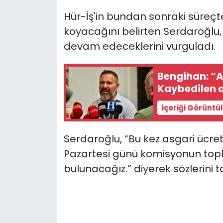
Hür-İş'in bundan sonraki süreçt
koyacağını belirten Serdaroğlu,
devam edeceklerini vurguladı.
Bengihan: “As
Kaybedilen 
İçeriği Görüntü
Serdaroğlu, “Bu kez asgari ücret
Pazartesi günü komisyonun topl
bulunacağız.” diyerek sözlerini