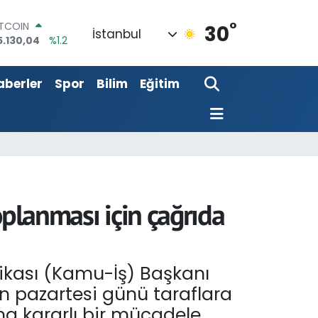
°
OLAR
30
İstanbul
7,7106
%0.17
URO
5,1652
%0.27
aberler
Spor
Bilim
Eğitim
TERLİN
4,4046
%0.35
RAM ALTIN
618.49
%2.12
İST100
3.773
%-19
ITCOIN
5.130,04
%1.2
oplanması için çağrıda
dikası (Kamu-İş) Başkanı
n pazartesi günü taraflara
ha kararlı bir mücadele