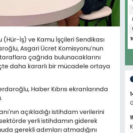
u
(
Hür-İş) ve Kamu İşçileri Sendikası
1
roğlu, Asgari Ücret Komisyonu’nun
taraflara çağrıda bulunacaklarını
çte daha kararlı bir mücadele ortaya
 Serdaroğlu, Haber Kıbrıs ekranlarında
.
G
ı'nın açıkladığı istihdam verilerini
1
sektörde yerli istihdamın giderek
K
nuda gerekli adımları atmadığını