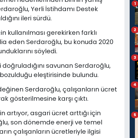
1
rdaroğlu, Yerli İstihdamı Destek
ığını ileri sürdü.
2
in kullanılması gerekirken farklı
ddia eden Serdaroğlu, bu konuda 2020
nduklarını söyledi.
3
ni doğruladığını savunan Serdaroğlu,
bozulduğu eleştirisinde bulundu.
4
değinen Serdaroğlu, çalışanların ücret
ak gösterilmesine karşı çıktı.
n artıyor, asgari ücret arttığı için
5
ğlu, son dönemde enerji ve temel
ın çalışanların ücretleriyle ilgisi