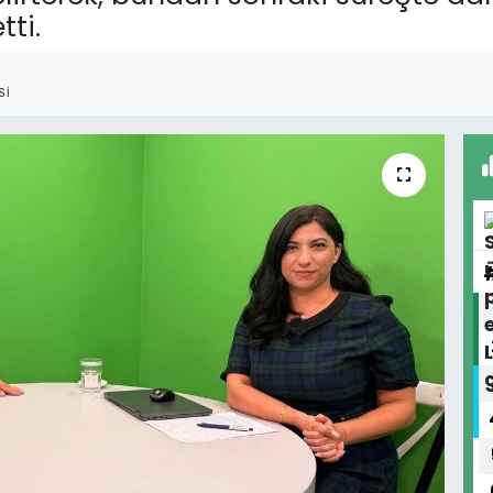
ti.
SI