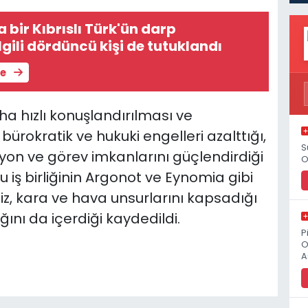
 bir Kıbrıslı Türk'ün darp
lgili dördüncü kişi de tutuklandı
le
ha hızlı konuşlandırılması ve
bürokratik ve hukuki engelleri azalttığı,
S
on ve görev imkanlarını güçlendirdiği
O
 iş birliğinin Argonot ve Eynomia gibi
niz, kara ve hava unsurlarını kapsadığı
ğını da içerdiği kaydedildi.
P
O
A