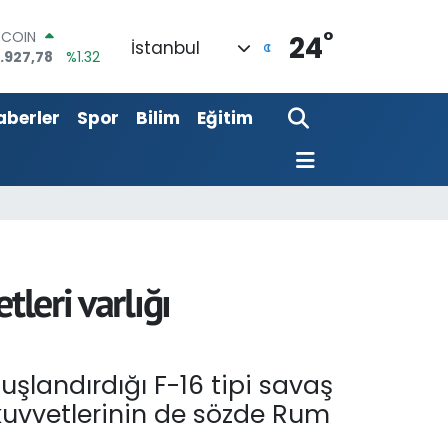
°
OLAR
24
İstanbul
,5894
%0.08
URO
,0398
%-0.02
aberler
Spor
Bilim
Eğitim
ERLİN
,1581
%0.16
AM ALTIN
27.85
%0.54
ST100
.703
%11
TCOIN
.927,78
%1.32
leri varlığı
landırdığı F-16 tipi savaş
z kuvvetlerinin de sözde Rum