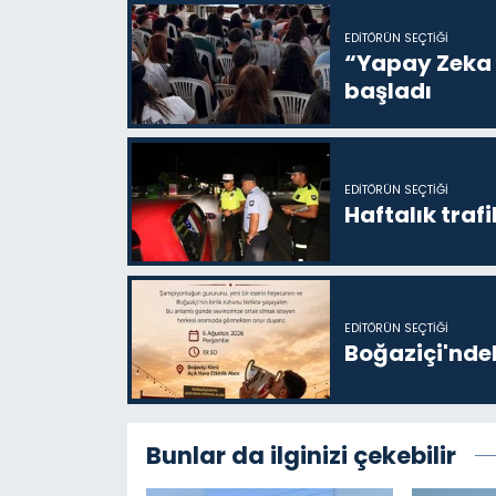
EDITÖRÜN SEÇTIĞI
“Yapay Zeka i
başladı
EDITÖRÜN SEÇTIĞI
Haftalık trafi
EDITÖRÜN SEÇTIĞI
Boğaziçi'ndek
Bunlar da ilginizi çekebilir