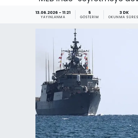
Gündem
13.06.2026 - 11:21
5
3 DK
YAYINLANMA
GÖSTERIM
OKUNMA SÜRES
KKTC
KKTC YEREL SEÇİM 2018
Kültür Sanat
Magazin
Moda
Nöbetçi Eczaneler
Otomobil Dünyası
Politika