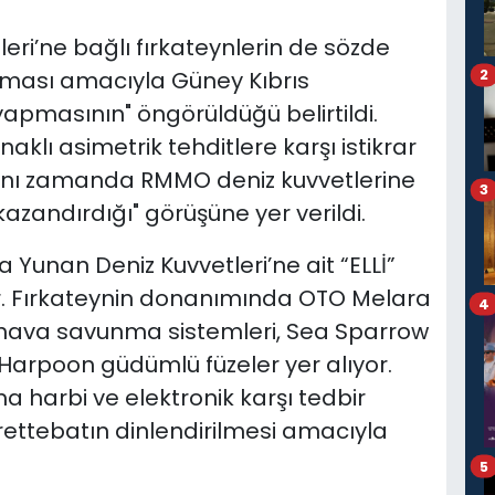
ri’ne bağlı fırkateynlerin de sözde
2
nması amacıyla Güney Kıbrıs
yapmasının" öngörüldüğü belirtildi.
lı asimetrik tehditlere karşı istikrar
ynı zamanda RMMO deniz kuvvetlerine
3
azandırdığı" görüşüne yer verildi.
Yunan Deniz Kuvvetleri’ne ait “ELLİ”
or. Fırkateynin donanımında OTO Melara
4
ın hava savunma sistemleri, Sea Sparrow
 Harpoon güdümlü füzeler yer alıyor.
 harbi ve elektronik karşı tedbir
ettebatın dinlendirilmesi amacıyla
5