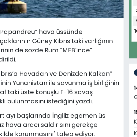
as Papandreu” hava üssünde
1
çaklarının Güney Kıbrıs’taki varlığının
tlerinin de sözde Rum “MEB’inde”
rildi.
Kıbrıs’a Havadan ve Denizden Kalkan”
nin Yunanistan ile savunma iş birliğinin
af’taki üste konuşlu F-16 savaş
G
li bulunmasını istediğini yazdı.
1
t ayı başlarında İngiliz egemen üs
K
ız hava aracı saldırısını gerekçe
ekilde korunmasını" talep ediyor.
K