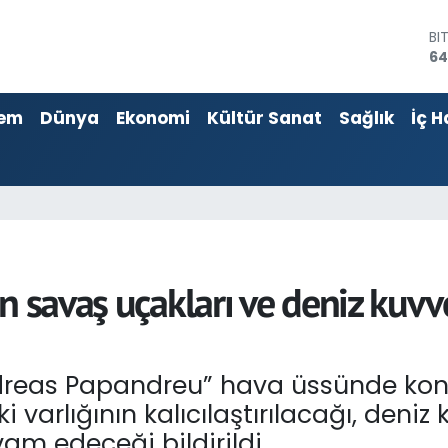
D
47
E
55
em
Dünya
Ekonomi
Kültür Sanat
Sağlık
İç H
ST
64
GR
65
Bİ
13
BI
64
 savaş uçakları ve deniz kuvvet
dreas Papandreu” hava üssünde konuş
i varlığının kalıcılaştırılacağı, deni
m edeceği bildirildi.