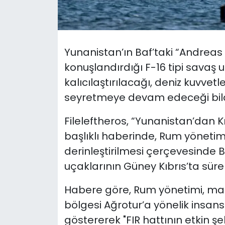
SAĞLIK
Spor
Yunanistan’ın Baf’taki “Andre
konuşlandırdığı F-16 tipi savaş u
Teknoloji
kalıcılaştırılacağı, deniz kuvve
seyretmeye devam edeceği bildi
TÜRKiYE
Fileleftheros, “Yunanistan’dan 
Video Galeri
başlıklı haberinde, Rum yönetimi
derinleştirilmesi çerçevesinde B
YAŞAM
uçaklarının Güney Kıbrıs’ta sürek
Yazarlar
Habere göre, Rum yönetimi, mar
bölgesi Ağrotur’a yönelik insans
göstererek "FIR hattının etkin ş