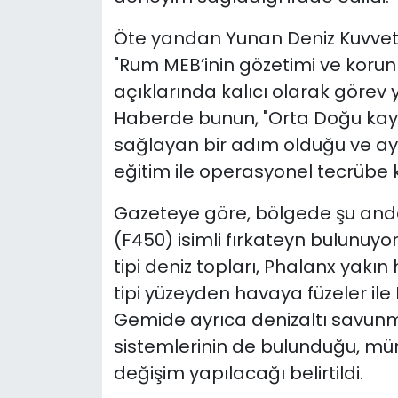
Öte yandan Yunan Deniz Kuvvetle
"Rum MEB’inin gözetimi ve koru
açıklarında kalıcı olarak görev 
Haberde bunun, "Orta Doğu kaynak
sağlayan bir adım olduğu ve a
eğitim ile operasyonel tecrübe k
Gazeteye göre, bölgede şu anda 
(F450) isimli fırkateyn bulunuy
tipi deniz topları, Phalanx yak
tipi yüzeyden havaya füzeler ile
Gemide ayrıca denizaltı savunma
sistemlerinin de bulunduğu, mür
değişim yapılacağı belirtildi.