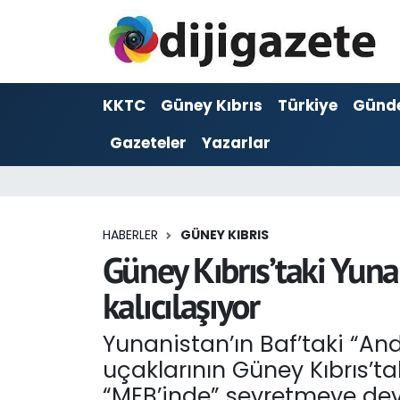
ADVERTORIAL
Hava Durumu
KKTC
Güney Kıbrıs
Türkiye
Günd
Dijigazete
Trafik Durumu
Gazeteler
Yazarlar
Dünya
Süper Lig Puan Durumu ve Fikstür
Eğitim
Tüm Manşetler
HABERLER
GÜNEY KIBRIS
Ekonomi
Son Dakika Haberleri
Güney Kıbrıs’taki Yunan
kalıcılaşıyor
Foto Galeri
Haber Arşivi
Yunanistan’ın Baf’taki “An
GEZİ
uçaklarının Güney Kıbrıs’tak
Güncel
“MEB’inde” seyretmeye deva