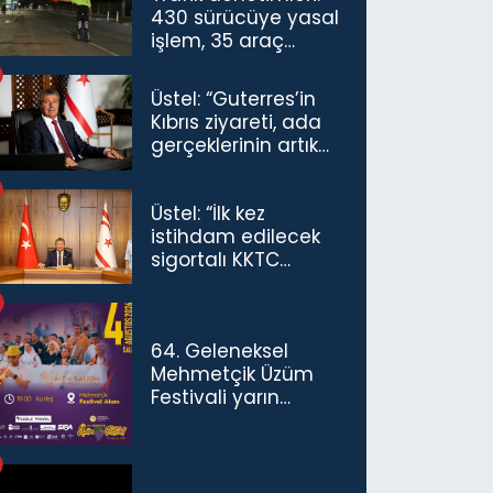
430 sürücüye yasal
işlem, 35 araç
trafikten men
Üstel: “Guterres’in
Kıbrıs ziyareti, ada
gerçeklerinin artık
göz ardı
edilemeyeceğini
Üstel: “İlk kez
göstermiştir”
istihdam edilecek
sigortalı KKTC
vatandaşları için
maaş desteğini 35
bin TL'ye çıkardık”
64. Geleneksel
Mehmetçik Üzüm
Festivali yarın
başlıyor