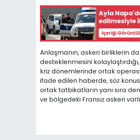
Ayia Napa'da
edilmesiyle i
İçeriği Görüntü
Anlaşmanın, askeri birliklerin da
desteklenmesini kolaylaştırdığı, 
kriz dönemlerinde ortak operasy
ifade edilen haberde, söz konusu
ortak tatbikatların yanı sıra de
ve bölgedeki Fransız askeri varlı