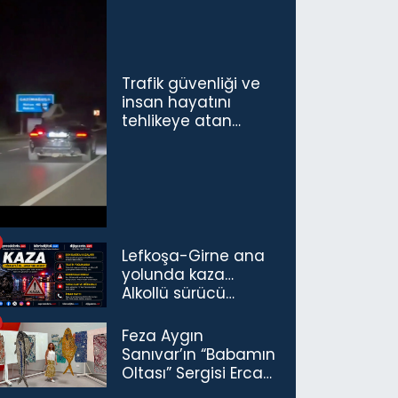
Trafik güvenliği ve
insan hayatını
tehlikeye atan
sürücü ve yolcuya
ceza...
Lefkoşa-Girne ana
yolunda kaza…
Alkollü sürücü
tutuklandı
Feza Aygın
Sanıvar’ın “Babamın
Oltası” Sergisi Ercan
Havalimanı’nda