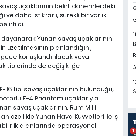
avaş uçaklarının belirli dönemlerdeki
G
ve daha istikrarlı, sürekli bir varlık
G
lirtildi.
1
lere dayanarak Yunan savaş uçaklarının
B
nin uzatılmasının planlandığını,
B
ölgede konuşlandırılacak veya
 tiplerinde de değişikliğe
A
1
F-16 tipi savaş uçaklarının bulunduğu,
S
 motorlu F-4 Phantom uçaklarıyla
unan savaş uçaklarının, Rum Milli
 özellikle Yunan Hava Kuvvetleri ile iş
şabilirlik alanlarında operasyonel
1