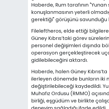
Haberde, Rum tarafının "Yunan s
konuşlanmasının yeterli olmadığı 
gerektiği" görüşünü savunduğu be
Fileleftheros, elde ettiği bilgi
Güney Kıbrıs’taki görev süreleri
personel değişimleri dışında b
operasyon gerçekleştirecek uçak
gidilebileceğini aktardı.
Haberde, halen Güney Kıbrıs’ta 
ilerleyen dönemde bunların iki
değiştirilebileceği kaydedildi. Y
Muhafız Ordusu (RMMO) açısından
birliği, eşgüdüm ve birlikte çalı
deneyim sağladığı ifade edildi.