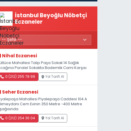
Açıldı
İstanbul Beyoğlu Nöbetçi
Eczaneler
Nihal Eczanesi
ütlüce Mahallesi Talip Paşa Sokak 14 Sağlık
cağına Paralel Sokakta Bademlik Cami Karşısı
0 (212) 255 78 99
Yol Tarifi Al
Seher Eczanesi
iyalepaşa Mahallesi Piyalepaşa Caddesi 104 A
kmeydanı Cem Evinin 350 Metre -400 Metre
şağısında
0 (212) 254 36 04
Yol Tarifi Al