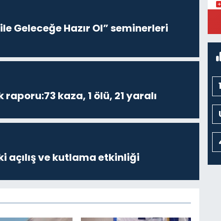
K
M
le Geleceğe Hazır Ol” seminerleri
K
k raporu:73 kaza, 1 ölü, 21 yaralı
i açılış ve kutlama etkinliği