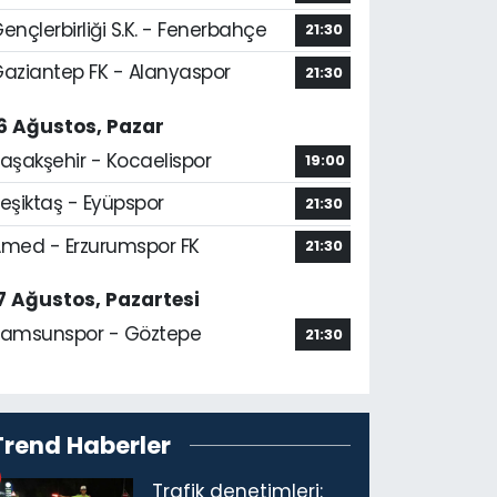
ençlerbirliği S.K. - Fenerbahçe
21:30
aziantep FK - Alanyaspor
21:30
6 Ağustos, Pazar
aşakşehir - Kocaelispor
19:00
eşiktaş - Eyüpspor
21:30
med - Erzurumspor FK
21:30
7 Ağustos, Pazartesi
amsunspor - Göztepe
21:30
Trend Haberler
Trafik denetimleri: