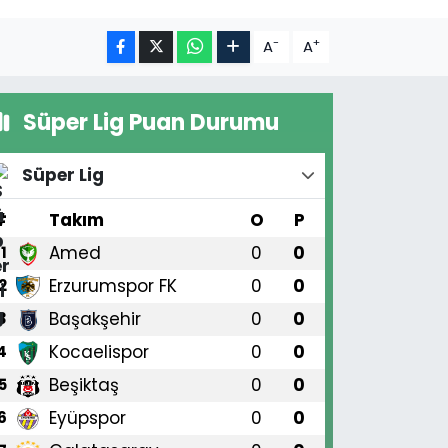
-
+
A
A
Süper Lig Puan Durumu
Süper Lig
#
Takım
O
P
Amed
0
0
1
Erzurumspor FK
0
0
2
Başakşehir
0
0
3
Kocaelispor
0
0
4
Beşiktaş
0
0
5
Eyüpspor
0
0
6