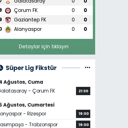
Galatasaray
0
0
7
Çorum FK
0
0
8
Gaziantep FK
0
0
9
Alanyaspor
0
0
0
Detaylar için tıklayın
Süper Lig Fikstür
14 Ağustos, Cuma
alatasaray - Çorum FK
21:30
5 Ağustos, Cumartesi
onyaspor - Rizespor
19:00
asımpaşa - Trabzonspor
19:00