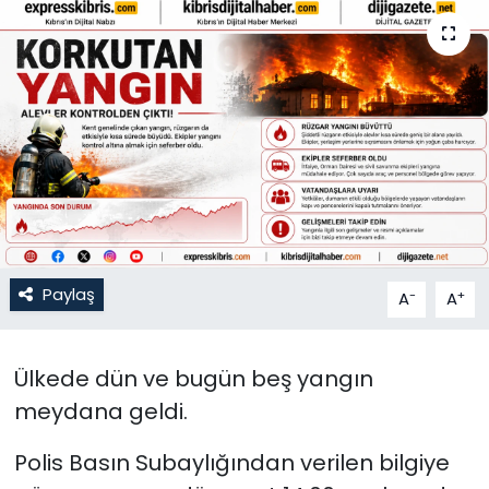
Gündem
KKTC
KKTC YEREL SEÇİM 2018
Kültür Sanat
Magazin
Paylaş
-
+
A
A
Moda
Nöbetçi Eczaneler
Ülkede dün ve bugün beş yangın
meydana geldi.
Otomobil Dünyası
Polis Basın Subaylığından verilen bilgiye
Politika