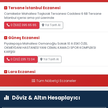
Tersane İstanbul Eczanesi
Camiikebir Mahallesi Taşkızak Tersanesi Caddesi 6 6B Tersane
İstanbul içerisi ama yol üzerinde
0 (533) 395 65 65
Yol Tarifi Al
Güneş Eczanesi
Piyalepaşa Mahallesi Osmanoğlu Sokak 10 A ESKİ ÖZEL
OKMEYDANI HASTANESİ YANI CEMAL KAMACI SPOR KOMPLEKSI
KARŞISI
0 (212) 235 72 04
Yol Tarifi Al
Lara Eczanesi
Cihangir Mahallesi Sıraselviler Caddesi 73 A TAKSİM İLK YARDIM
Tüm Nöbetçi Eczaneler
HASTANESİ KARŞISI
0 (212) 293 90 86
Yol Tarifi Al
Döviz & Altın Hesaplayıcı