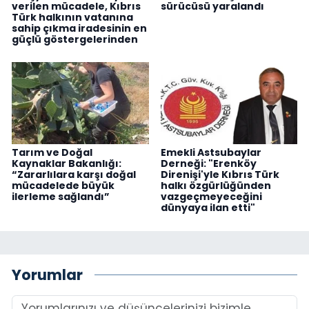
verilen mücadele, Kıbrıs
sürücüsü yaralandı
Türk halkının vatanına
sahip çıkma iradesinin en
güçlü göstergelerinden
Tarım ve Doğal
Emekli Astsubaylar
Kaynaklar Bakanlığı:
Derneği: "Erenköy
“Zararlılara karşı doğal
Direnişi'yle Kıbrıs Türk
mücadelede büyük
halkı özgürlüğünden
ilerleme sağlandı”
vazgeçmeyeceğini
dünyaya ilan etti"
Yorumlar