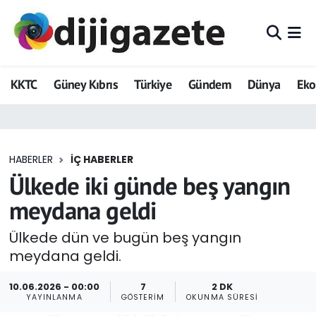
ADVERTORIAL
Hava Durumu
KKTC
Güney Kıbrıs
Türkiye
Gündem
Dünya
Ek
Dijigazete
Trafik Durumu
Dünya
Süper Lig Puan Durumu ve Fikstür
HABERLER
İÇ HABERLER
Eğitim
Tüm Manşetler
Ülkede iki günde beş yangın
Ekonomi
Son Dakika Haberleri
meydana geldi
Foto Galeri
Haber Arşivi
Ülkede dün ve bugün beş yangın
meydana geldi.
GEZİ
10.06.2026 - 00:00
7
2 DK
YAYINLANMA
GÖSTERIM
OKUNMA SÜRESI
Güncel