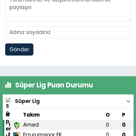
Gönder
Süper Lig Puan Durumu
Süper Lig
#
Takım
O
P
Amed
0
0
1
Erzurumspor FK
0
0
2