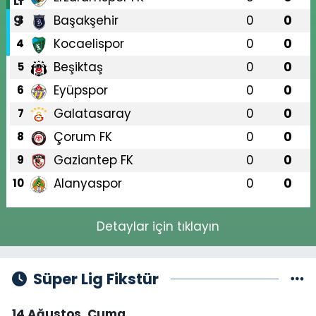
Başakşehir
0
0
3
Kocaelispor
0
0
4
Beşiktaş
0
0
5
Eyüpspor
0
0
6
Galatasaray
0
0
7
Çorum FK
0
0
8
Gaziantep FK
0
0
9
Alanyaspor
0
0
10
Detaylar için tıklayın
Süper Lig Fikstür
14 Ağustos, Cuma