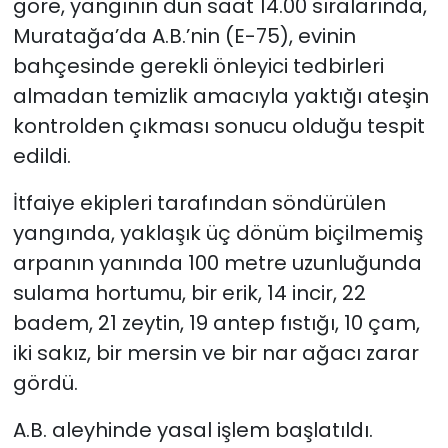
göre, yangının dün saat 14.00 sıralarında,
Muratağa’da A.B.’nin (E-75), evinin
SAĞLIK
bahçesinde gerekli önleyici tedbirleri
almadan temizlik amacıyla yaktığı ateşin
Spor
kontrolden çıkması sonucu olduğu tespit
Teknoloji
edildi.
TÜRKiYE
İtfaiye ekipleri tarafından söndürülen
yangında, yaklaşık üç dönüm biçilmemiş
Video Galeri
arpanın yanında 100 metre uzunluğunda
sulama hortumu, bir erik, 14 incir, 22
YAŞAM
badem, 21 zeytin, 19 antep fıstığı, 10 çam,
iki sakız, bir mersin ve bir nar ağacı zarar
Yazarlar
gördü.
A.B. aleyhinde yasal işlem başlatıldı.