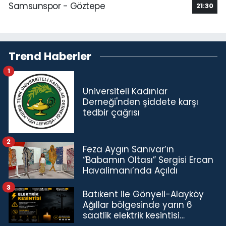
Samsunspor - Göztepe
21:30
Trend Haberler
1
Üniversiteli Kadınlar
Derneği'nden şiddete karşı
tedbir çağrısı
2
Feza Aygın Sanıvar’ın
“Babamın Oltası” Sergisi Ercan
Havalimanı’nda Açıldı
3
Batıkent ile Gönyeli-Alayköy
Ağıllar bölgesinde yarın 6
saatlik elektrik kesintisi…