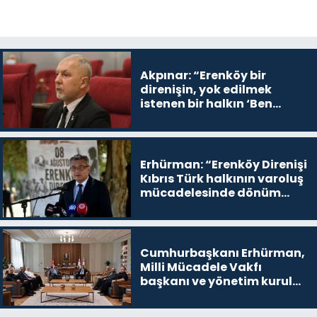
Akpınar: “Erenköy bir
direnişin, yok edilmek
istenen bir halkın ‘Ben
buradayım ve var olmaya
devam edeceğim’ dediği
yer
Erhürman: “Erenköy Direnişi
Kıbrıs Türk halkının varoluş
mücadelesinde dönüm
noktalarından biri”
Cumhurbaşkanı Erhürman,
Milli Mücadele Vakfı
başkanı ve yönetim kurulu
üyelerini kabul etti