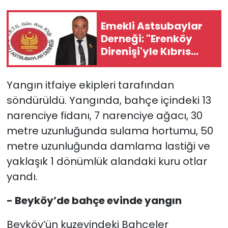
Emekli Astsubaylar
Derneği: "Erenköy
Direnişi'yle Kıbrıs
Türk halkı
özgürlüğünden
Yangın itfaiye ekipleri tarafından
vazgeçmeyeceğini
söndürüldü. Yangında, bahçe içindeki 13
dünyaya ilan etti"
narenciye fidanı, 7 narenciye ağacı, 30
metre uzunluğunda sulama hortumu, 50
metre uzunluğunda damlama lastiği ve
yaklaşık 1 dönümlük alandaki kuru otlar
yandı.
- Beyköy’de bahçe evinde yangın
Beyköy’ün kuzeyindeki Bahçeler