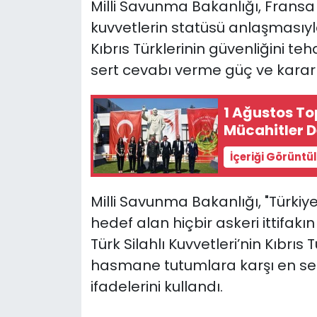
Milli Savunma Bakanlığı, Frans
kuvvetlerin statüsü anlaşmasıyla i
SAĞLIK
Kıbrıs Türklerinin güvenliğini 
sert cevabı verme güç ve kararlığ
Spor
Teknoloji
1 Ağustos To
Mücahitler D
TÜRKiYE
İçeriği Görüntü
Video Galeri
Milli Savunma Bakanlığı, "Türkiy
YAŞAM
hedef alan hiçbir askeri ittifakın
Türk Silahlı Kuvvetleri’nin Kıbrıs
Yazarlar
hasmane tutumlara karşı en ser
ifadelerini kullandı.