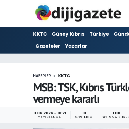
ADVERTORIAL
Hava Durumu
KKTC
Güney Kıbrıs
Türkiye
Günd
Dijigazete
Trafik Durumu
Gazeteler
Yazarlar
Dünya
Süper Lig Puan Durumu ve Fikstür
Eğitim
Tüm Manşetler
HABERLER
KKTC
Ekonomi
Son Dakika Haberleri
MSB: TSK, Kıbrıs Türkl
vermeye kararlı
Foto Galeri
Haber Arşivi
GEZİ
11.06.2026 - 10:21
10
1 DK
YAYINLANMA
GÖSTERIM
OKUNMA SÜRES
Güncel