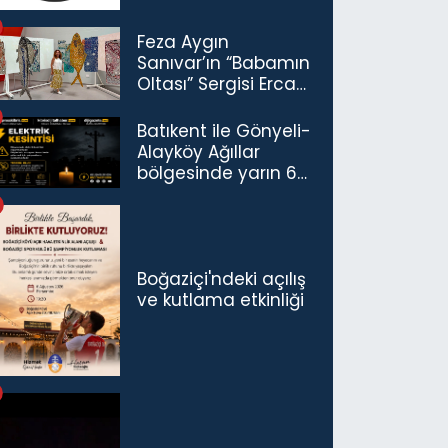
Feza Aygın
Sanıvar’ın “Babamın
Oltası” Sergisi Ercan
Havalimanı’nda
Açıldı
Batıkent ile Gönyeli-
Alayköy Ağıllar
bölgesinde yarın 6
saatlik elektrik
kesintisi…
Boğaziçi'ndeki açılış
ve kutlama etkinliği