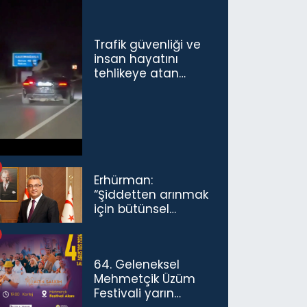
Trafik güvenliği ve
insan hayatını
tehlikeye atan
sürücü ve yolcuya
ceza...
Erhürman:
“Şiddetten arınmak
için bütünsel
politikaları
konuşmamız
gerekiyor”
64. Geleneksel
Mehmetçik Üzüm
Festivali yarın