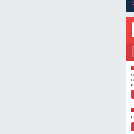
Ö
G
K
P