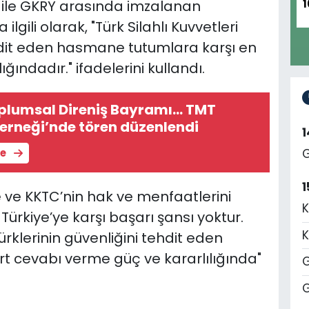
a ile GKRY arasında imzalanan
1
lgili olarak, "Türk Silahlı Kuvvetleri
tehdit eden hasmane tutumlara karşı en
ındadır." ifadelerini kullandı.
plumsal Direniş Bayramı... TMT
erneği’nde tören düzenlendi
G
le
1
e ve KKTC’nin hak ve menfaatlerini
K
 Türkiye’ye karşı başarı şansı yoktur.
K
 Türklerinin güvenliğini tehdit eden
t cevabı verme güç ve kararlılığında"
G
G