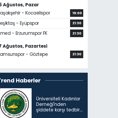
6 Ağustos, Pazar
aşakşehir - Kocaelispor
19:00
eşiktaş - Eyüpspor
21:30
med - Erzurumspor FK
21:30
7 Ağustos, Pazartesi
amsunspor - Göztepe
21:30
Trend Haberler
Üniversiteli Kadınlar
Derneği'nden
şiddete karşı tedbir
çağrısı