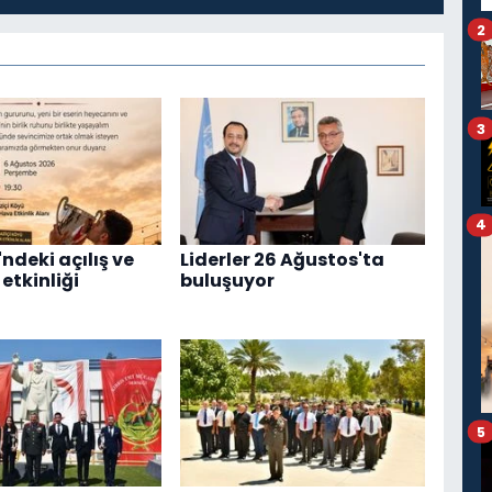
2
3
4
ndeki açılış ve
Liderler 26 Ağustos'ta
etkinliği
buluşuyor
5