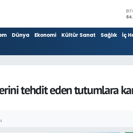
64
DO
47
EU
55
em
Dünya
Ekonomi
Kültür Sanat
Sağlık
İç H
ST
64,
GR
66
Bİ
13.
erini tehdit eden tutumlara kar
I