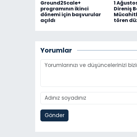
Ground2Scale+
1 Ağusto
programının ikinci
Direniş 
dönemi için başvurular
Mücahitl
açıldı
tören dü
Yorumlar
Gönder