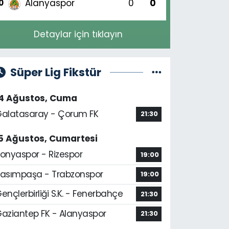
Alanyaspor
0
0
0
Detaylar için tıklayın
Süper Lig Fikstür
14 Ağustos, Cuma
alatasaray - Çorum FK
21:30
5 Ağustos, Cumartesi
onyaspor - Rizespor
19:00
asımpaşa - Trabzonspor
19:00
ençlerbirliği S.K. - Fenerbahçe
21:30
aziantep FK - Alanyaspor
21:30