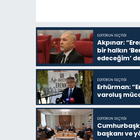
EDITÖRÜN SEÇTIĞI
Akpınar: “Ere
bir halkın ‘
edeceğim’ de
EDITÖRÜN SEÇTIĞI
Erhürman: “Er
varoluş müca
EDITÖRÜN SEÇTIĞI
Cumhurbaşkan
başkanı ve yö