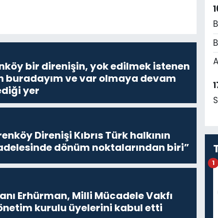
1
B
B
A
nköy bir direnişin, yok edilmek istenen
Ben buradayım ve var olmaya devam
1
diği yer
S
enköy Direnişi Kıbrıs Türk halkının
delesinde dönüm noktalarından biri”
1
ı Erhürman, Milli Mücadele Vakfı
netim kurulu üyelerini kabul etti