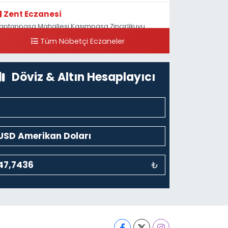
Zent Eczanesi
aptanpaşa Mahallesi Kasımpaşa Zincirlikuyu
addesi 123B İstanbul Beyoğlu 4 Nolu ASM Karşısı
Tüm Nöbetçi Eczaneler
0 (212) 297 96 92
Yol Tarifi Al
Döviz & Altın Hesaplayıcı
₺