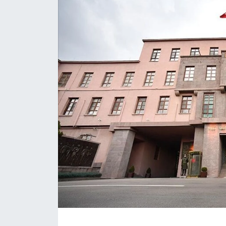
Gündem
KKTC
KKTC YEREL SEÇİM 2018
Kültür Sanat
Magazin
Moda
Nöbetçi Eczaneler
Otomobil Dünyası
Politika