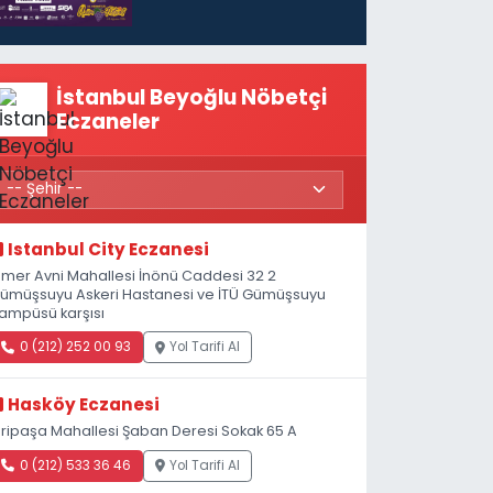
başlıyor
İstanbul Beyoğlu Nöbetçi
Eczaneler
Istanbul City Eczanesi
mer Avni Mahallesi İnönü Caddesi 32 2
ümüşsuyu Askeri Hastanesi ve İTÜ Gümüşsuyu
ampüsü karşısı
0 (212) 252 00 93
Yol Tarifi Al
Hasköy Eczanesi
iripaşa Mahallesi Şaban Deresi Sokak 65 A
0 (212) 533 36 46
Yol Tarifi Al