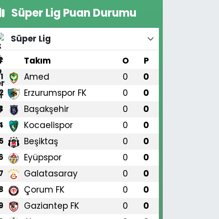
Süper Lig Puan Durumu
Süper Lig
#
Takım
O
P
Amed
0
0
1
Erzurumspor FK
0
0
2
Başakşehir
0
0
3
Kocaelispor
0
0
4
Beşiktaş
0
0
5
Eyüpspor
0
0
6
Galatasaray
0
0
7
Çorum FK
0
0
8
Gaziantep FK
0
0
9