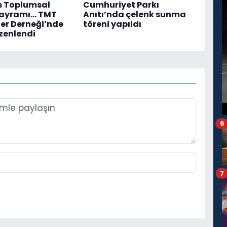
s Toplumsal
Cumhuriyet Parkı
Bayramı... TMT
Anıtı’nda çelenk sunma
er Derneği’nde
töreni yapıldı
zenlendi
6
7