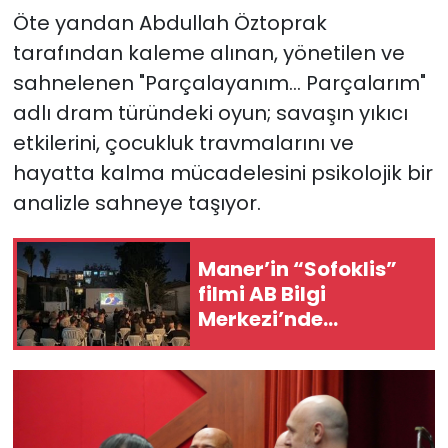
Öte yandan Abdullah Öztoprak
tarafından kaleme alınan, yönetilen ve
sahnelenen "Parçalayanım... Parçalarım"
adlı dram türündeki oyun; savaşın yıkıcı
etkilerini, çocukluk travmalarını ve
hayatta kalma mücadelesini psikolojik bir
analizle sahneye taşıyor.
Maner’in “Sofoklis”
filmi AB Bilgi
Merkezi’nde
gösterildi