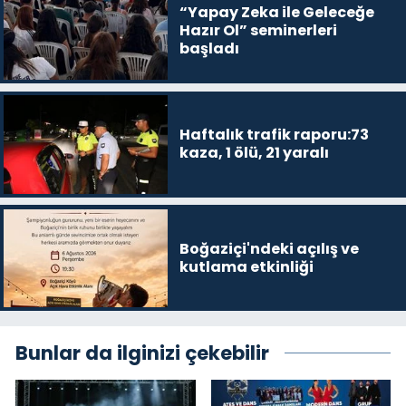
“Yapay Zeka ile Geleceğe
Hazır Ol” seminerleri
başladı
Haftalık trafik raporu:73
kaza, 1 ölü, 21 yaralı
Boğaziçi'ndeki açılış ve
kutlama etkinliği
Bunlar da ilginizi çekebilir