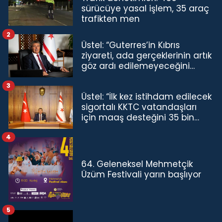
sürücüye yasal işlem, 35 araç
trafikten men
2
Üstel: “Guterres’in Kıbrıs
ziyareti, ada gerçeklerinin artık
göz ardı edilemeyeceğini
göstermiştir”
3
Üstel: “İlk kez istihdam edilecek
sigortalı KKTC vatandaşları
için maaş desteğini 35 bin
TL'ye çıkardık”
4
64. Geleneksel Mehmetçik
Üzüm Festivali yarın başlıyor
5