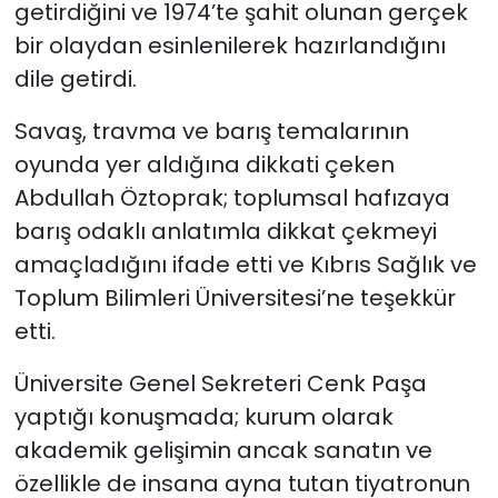
getirdiğini ve 1974’te şahit olunan gerçek
bir olaydan esinlenilerek hazırlandığını
SAĞLIK
dile getirdi.
Spor
Savaş, travma ve barış temalarının
oyunda yer aldığına dikkati çeken
Teknoloji
Abdullah Öztoprak; toplumsal hafızaya
TÜRKiYE
barış odaklı anlatımla dikkat çekmeyi
amaçladığını ifade etti ve Kıbrıs Sağlık ve
Video Galeri
Toplum Bilimleri Üniversitesi’ne teşekkür
etti.
YAŞAM
Üniversite Genel Sekreteri Cenk Paşa
Yazarlar
yaptığı konuşmada; kurum olarak
akademik gelişimin ancak sanatın ve
özellikle de insana ayna tutan tiyatronun