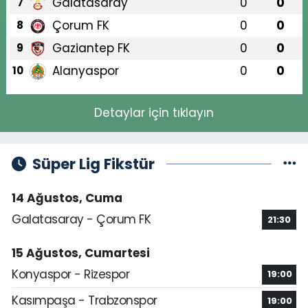
Galatasaray
0
0
7
Çorum FK
0
0
8
Gaziantep FK
0
0
9
Alanyaspor
0
0
10
Detaylar için tıklayın
Süper Lig Fikstür
14 Ağustos, Cuma
Galatasaray - Çorum FK
21:30
15 Ağustos, Cumartesi
Konyaspor - Rizespor
19:00
Kasımpaşa - Trabzonspor
19:00