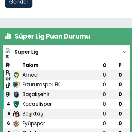
Gönder
Süper Lig Puan Durumu
Süper Lig
#
Takım
O
P
Amed
0
0
1
Erzurumspor FK
0
0
2
Başakşehir
0
0
3
Kocaelispor
0
0
4
Beşiktaş
0
0
5
Eyüpspor
0
0
6