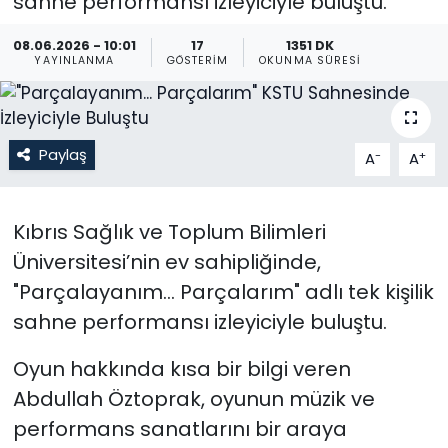
sahne performansı izleyiciyle buluştu.
Gündem
08.06.2026 - 10:01
17
1351 DK
YAYINLANMA
GÖSTERIM
OKUNMA SÜRESI
KKTC
KKTC YEREL SEÇİM 2018
Paylaş
-
+
A
A
Kültür Sanat
Kıbrıs Sağlık ve Toplum Bilimleri
Magazin
Üniversitesi’nin ev sahipliğinde,
"Parçalayanım... Parçalarım" adlı tek kişilik
Moda
sahne performansı izleyiciyle buluştu.
Nöbetçi Eczaneler
Oyun hakkında kısa bir bilgi veren
Otomobil Dünyası
Abdullah Öztoprak, oyunun müzik ve
performans sanatlarını bir araya
Politika