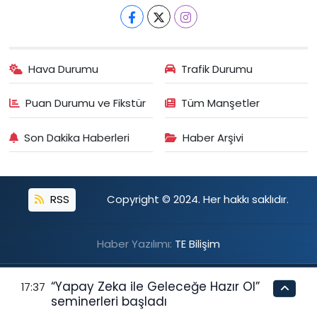
Fatih Eczanesi
Hacı Ahmet Mahallesi, Karakol Sokak No:49 A Beyoğlu İstanbul
0 (212) 255 19 43
Yol Tarifi Al
Hava Durumu
Trafik Durumu
Puan Durumu ve Fikstür
Tüm Manşetler
Son Dakika Haberleri
Haber Arşivi
RSS
Copyright © 2024. Her hakkı saklıdır.
Haber Yazılımı:
TE Bilişim
“Yapay Zeka ile Geleceğe Hazır Ol”
17:37
seminerleri başladı