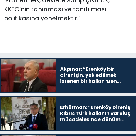
ısrar etmek, devlete sahip çıkmak,
KKTC’nin tanınması ve tanıtılması
politikasına yönelmektir.”
Akpınar: “Erenköy bir
direnişin, yok edilmek
istenen bir halkın ‘Ben
buradayım ve var olmaya
devam edeceğim’ dediği
yer
Erhürman: “Erenköy Direnişi
Kıbrıs Türk halkının varoluş
mücadelesinde dönüm
noktalarından biri”