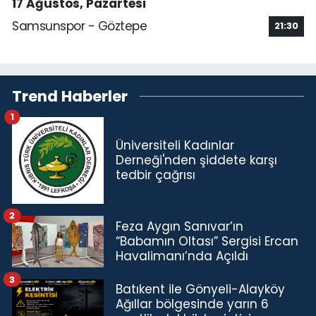
17 Ağustos, Pazartesi
Samsunspor - Göztepe
21:30
Trend Haberler
1
Üniversiteli Kadınlar
Derneği'nden şiddete karşı
tedbir çağrısı
2
Feza Aygın Sanıvar’ın
“Babamın Oltası” Sergisi Ercan
Havalimanı’nda Açıldı
3
Batıkent ile Gönyeli-Alayköy
Ağıllar bölgesinde yarın 6