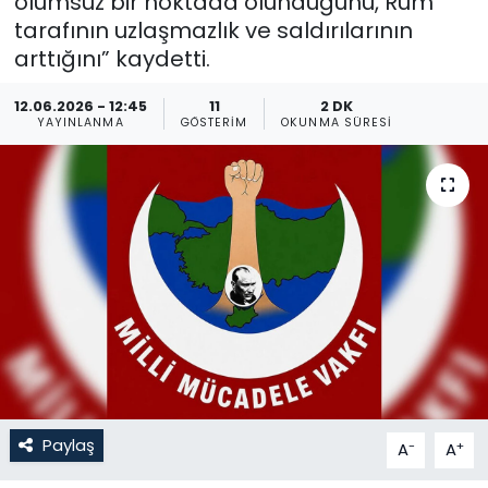
olumsuz bir noktada olunduğunu, Rum
tarafının uzlaşmazlık ve saldırılarının
Gündem
arttığını” kaydetti.
KKTC
12.06.2026 - 12:45
11
2 DK
YAYINLANMA
GÖSTERIM
OKUNMA SÜRESI
KKTC YEREL SEÇİM 2018
Kültür Sanat
Magazin
Moda
Nöbetçi Eczaneler
Otomobil Dünyası
Paylaş
-
+
A
A
Politika