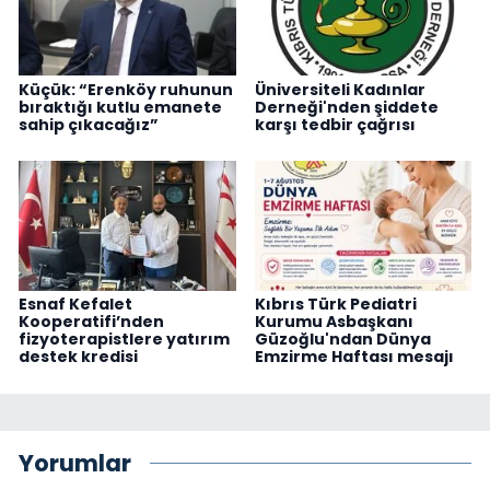
Küçük: “Erenköy ruhunun
Üniversiteli Kadınlar
bıraktığı kutlu emanete
Derneği'nden şiddete
sahip çıkacağız”
karşı tedbir çağrısı
Esnaf Kefalet
Kıbrıs Türk Pediatri
Kooperatifi’nden
Kurumu Asbaşkanı
fizyoterapistlere yatırım
Güzoğlu'ndan Dünya
destek kredisi
Emzirme Haftası mesajı
Yorumlar