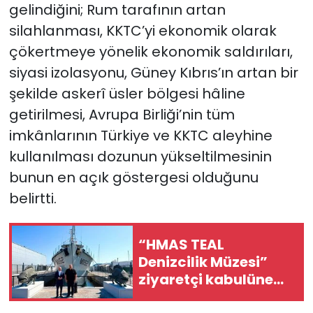
gelindiğini; Rum tarafının artan
silahlanması, KKTC’yi ekonomik olarak
çökertmeye yönelik ekonomik saldırıları,
siyasi izolasyonu, Güney Kıbrıs’ın artan bir
şekilde askerî üsler bölgesi hâline
getirilmesi, Avrupa Birliği’nin tüm
imkânlarının Türkiye ve KKTC aleyhine
kullanılması dozunun yükseltilmesinin
bunun en açık göstergesi olduğunu
belirtti.
“HMAS TEAL
Denizcilik Müzesi”
ziyaretçi kabulüne
başladı