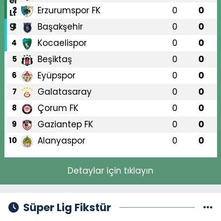
Erzurumspor FK
0
0
2
Başakşehir
0
0
3
Kocaelispor
0
0
4
Beşiktaş
0
0
5
Eyüpspor
0
0
6
Galatasaray
0
0
7
Çorum FK
0
0
8
Gaziantep FK
0
0
9
Alanyaspor
0
0
10
Detaylar için tıklayın
Süper Lig Fikstür