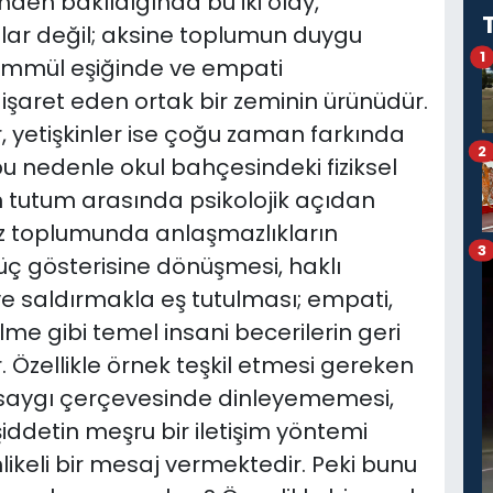
finden bakıldığında bu iki olay,
lar değil; aksine toplumun duygu
1
ammül eşiğinde ve empati
 işaret eden ortak bir zeminin ürünüdür.
r, yetişkinler ise çoğu zaman farkında
2
bu nedenle okul bahçesindeki fiziksel
n tutum arasında psikolojik açıdan
müz toplumunda anlaşmazlıkların
3
ç gösterisine dönüşmesi, haklı
 saldırmakla eş tutulması; empati,
lme gibi temel insani becerilerin geri
 Özellikle örnek teşkil etmesi gereken
ni saygı çerçevesinde dinleyememesi,
iddetin meşru bir iletişim yöntemi
keli bir mesaj vermektedir. Peki bunu