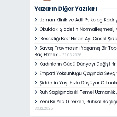
Yazarın Diğer Yazıları
Uzman Klinik ve Adli Psikolog Kad
Okuldaki Şiddetin Normalleşmesi
‘Sessizliği Boz’ Nisan Ayı Cinsel Şid
Savaş Travmasını Yaşamış Bir Top
Baş Etmek….
22.03.2026
Kadınların Gücü Dünyayı Değiştiri
Empati Yoksunluğu Çağında Sevgi
Şiddetin Yaşı Hızla Düşüyor Ortaoku
Ruh Sağlığında İki Temel Uzmanlık A
Yeni Bir Yıla Girerken, Ruhsal Sağlı
30.12.2025