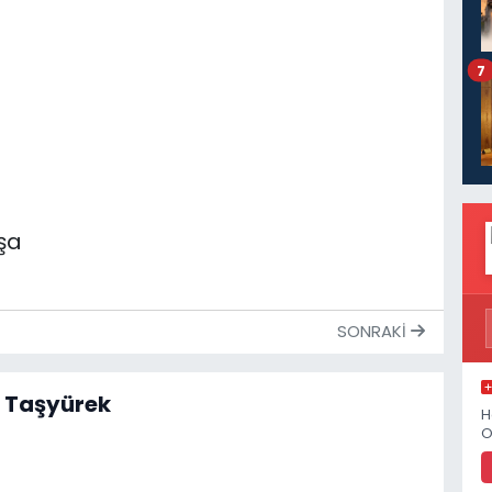
7
oşa
SONRAKI
 Taşyürek
H
O