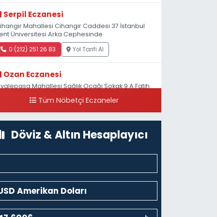
Serpil Eczanesi
ihangir Mahallesi Cihangir Caddesi 37 İstanbul
ent Üniversitesi Arka Cephesinde
0 (212) 251 26 83
Yol Tarifi Al
Ozan Eczanesi
iyalepaşa Mahallesi Sağlık Ocağı Sokak 9 A Fatih
ultan ASM Yanı
Tüm Nöbetçi Eczaneler
0 (212) 297 30 13
Yol Tarifi Al
Döviz & Altın Hesaplayıcı