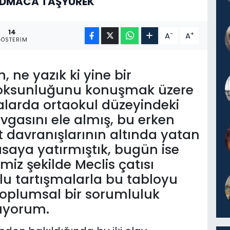
ADMACA TAŞYÜREK
14
-
+
A
A
GÖSTERIM
 ne yazık ki yine bir
 yoksunluğunu konuşmak üzere
alarda ortaokul düzeyindeki
vgasını ele almış, bu erken
t davranışlarının altında yatan
saya yatırmıştık, bugün ise
iz şekilde Meclis çatısı
u tartışmalarla bu tabloyu
 toplumsal bir sorumluluk
lıyorum.