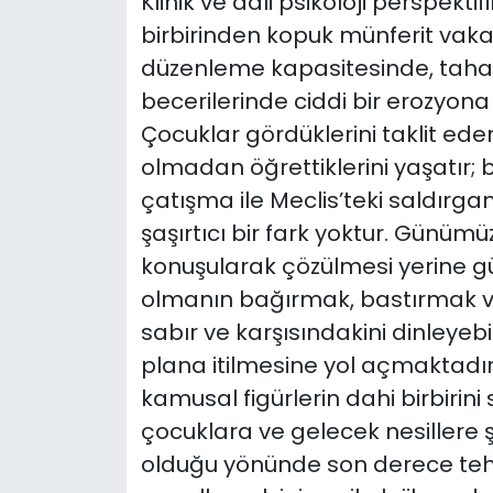
Klinik ve adli psikoloji perspekti
birbirinden kopuk münferit vaka
SAĞLIK
düzenleme kapasitesinde, tah
becerilerinde ciddi bir erozyona
Spor
Çocuklar gördüklerini taklit ede
Teknoloji
olmadan öğrettiklerini yaşatır; 
çatışma ile Meclis’teki saldırga
TÜRKiYE
şaşırtıcı bir fark yoktur. Günü
konuşularak çözülmesi yerine gü
Video Galeri
olmanın bağırmak, bastırmak ve
sabır ve karşısındakini dinleyebi
YAŞAM
plana itilmesine yol açmaktadır.
Yazarlar
kamusal figürlerin dahi birbiri
çocuklara ve gelecek nesillere ş
olduğu yönünde son derece tehli