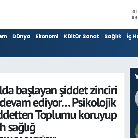
BI
64
DO
47
EU
em
Dünya
Ekonomi
Kültür Sanat
Sağlık
İç H
55
ST
64
GR
65
Bİ
13
da başlayan şiddet zinciri
 devam ediyor… Psikolojik
iddetten Toplumu koruyup
h sağlığ