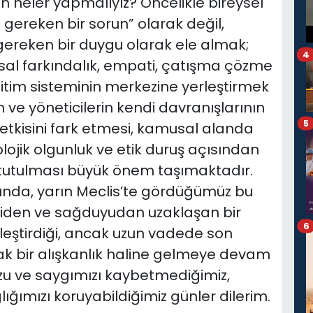
n neler yapmalıyız? Öncelikle bireysel
 gereken bir sorun” olarak değil,
gereken bir duygu olarak ele almak;
4
sal farkındalık, empati, çatışma çözme
 eğitim sisteminin merkezine yerleştirmek
in ve yöneticilerin kendi davranışlarının
5
 etkisini fark etmesi, kamusal alanda
olojik olgunluk ve etik duruş açısından
tutulması büyük önem taşımaktadır.
ında, yarın Meclis’te gördüğümüz bu
vgiden ve sağduyudan uzaklaşan bir
6
eştirdiği, ancak uzun vadede son
ak bir alışkanlık haline gelmeye devam
u ve saygımızı kaybetmediğimiz,
lığımızı koruyabildiğimiz günler dilerim.