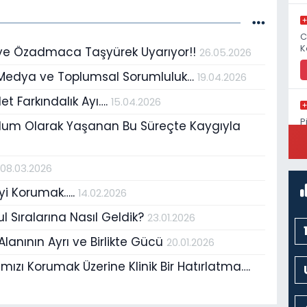
C
K
riye Özadmaca Taşyürek Uyarıyor!!
26.05.2026
, Medya ve Toplumsal Sorumluluk…
19.04.2026
det Farkındalık Ayı….
15.04.2026
P
lum Olarak Yaşanan Bu Süreçte Kaygıyla
S
r
08.03.2026
yi Korumak…..
14.02.2026
l Sıralarına Nasıl Geldik?
23.01.2026
lanının Ayrı ve Birlikte Gücü
20.01.2026
ğımızı Korumak Üzerine Klinik Bir Hatırlatma….