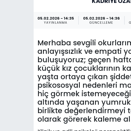
KADRIYE ÖZ
Gündem
05.02.2026 - 14:35
05.02.2026 - 14:36
YAYINLANMA
GÜNCELLEME
KKTC
KKTC YEREL SEÇİM 2018
Merhaba sevgili okurlarım,
anlayışsızlık ve empati
Kültür Sanat
buluşuyoruz; geçen haft
küçük kız çocuklarının ka
Magazin
yaşta ortaya çıkan şidde
psikososyal nedenleri ma
Moda
hiç görmek istemeyeceğim
Nöbetçi Eczaneler
altında yaşanan yumrukl
birlikte değerlendirmeyi
Otomobil Dünyası
olarak görerek kaleme a
Politika