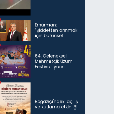
Erhürman:
“Şiddetten arınmak
için bütünsel
politikaları
konuşmamız
gerekiyor”
64. Geleneksel
Mehmetçik Üzüm
Festivali yarın
başlıyor
Boğaziçi'ndeki açılış
ve kutlama etkinliği