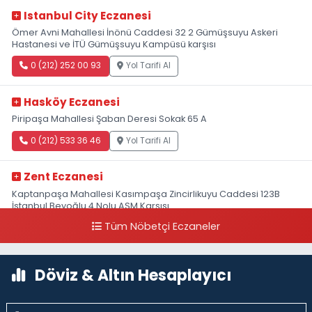
Istanbul City Eczanesi
Ömer Avni Mahallesi İnönü Caddesi 32 2 Gümüşsuyu Askeri
Hastanesi ve İTÜ Gümüşsuyu Kampüsü karşısı
0 (212) 252 00 93
Yol Tarifi Al
Hasköy Eczanesi
Piripaşa Mahallesi Şaban Deresi Sokak 65 A
0 (212) 533 36 46
Yol Tarifi Al
Zent Eczanesi
Kaptanpaşa Mahallesi Kasımpaşa Zincirlikuyu Caddesi 123B
İstanbul Beyoğlu 4 Nolu ASM Karşısı
Tüm Nöbetçi Eczaneler
0 (212) 297 96 92
Yol Tarifi Al
Döviz & Altın Hesaplayıcı