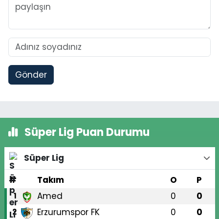
Gönder
Süper Lig Puan Durumu
Süper Lig
#
Takım
O
P
Amed
0
0
1
Erzurumspor FK
0
0
2