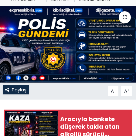
Gündem
KKTC
KKTC YEREL SEÇİM 2018
Kültür Sanat
Magazin
Moda
Paylaş
-
+
A
A
Nöbetçi Eczaneler
Aracıyla bankete
Otomobil Dünyası
düşerek takla atan
alkollü sürücü
Politika