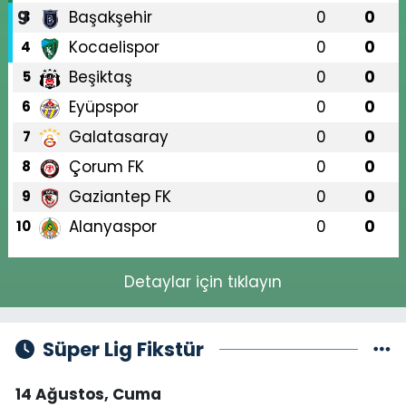
Başakşehir
0
0
3
Kocaelispor
0
0
4
Beşiktaş
0
0
5
Eyüpspor
0
0
6
Galatasaray
0
0
7
Çorum FK
0
0
8
Gaziantep FK
0
0
9
Alanyaspor
0
0
10
Detaylar için tıklayın
Süper Lig Fikstür
14 Ağustos, Cuma