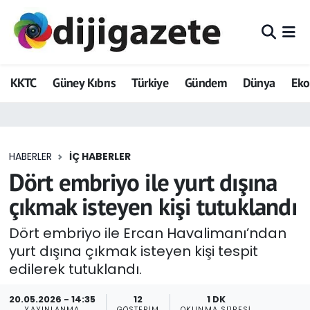
ADVERTORIAL
Hava Durumu
KKTC
Güney Kıbrıs
Türkiye
Gündem
Dünya
Ek
Dijigazete
Trafik Durumu
Dünya
Süper Lig Puan Durumu ve Fikstür
HABERLER
İÇ HABERLER
Eğitim
Tüm Manşetler
Dört embriyo ile yurt dışına
Ekonomi
Son Dakika Haberleri
çıkmak isteyen kişi tutuklandı
Foto Galeri
Haber Arşivi
Dört embriyo ile Ercan Havalimanı’ndan
yurt dışına çıkmak isteyen kişi tespit
GEZİ
edilerek tutuklandı.
Güncel
20.05.2026 - 14:35
12
1 DK
YAYINLANMA
GÖSTERIM
OKUNMA SÜRESI