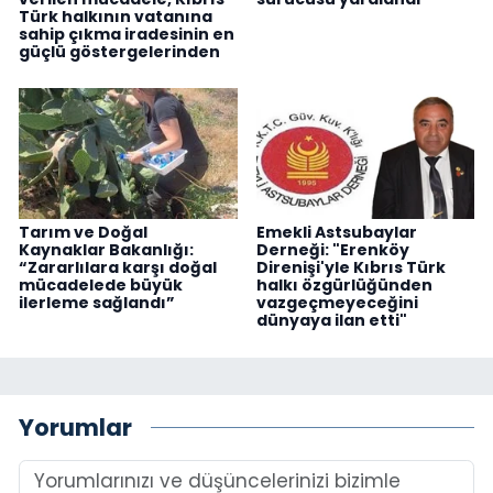
Türk halkının vatanına
sahip çıkma iradesinin en
güçlü göstergelerinden
Tarım ve Doğal
Emekli Astsubaylar
Kaynaklar Bakanlığı:
Derneği: "Erenköy
“Zararlılara karşı doğal
Direnişi'yle Kıbrıs Türk
mücadelede büyük
halkı özgürlüğünden
ilerleme sağlandı”
vazgeçmeyeceğini
dünyaya ilan etti"
Yorumlar