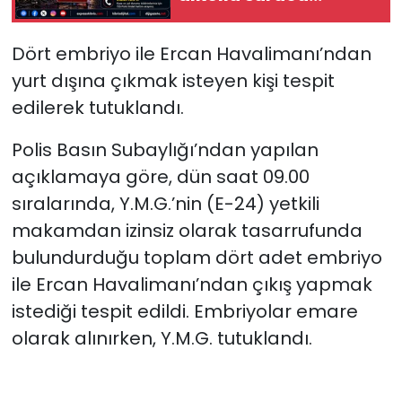
yaralandı
SAĞLIK
Dört embriyo ile Ercan Havalimanı’ndan
yurt dışına çıkmak isteyen kişi tespit
Spor
edilerek tutuklandı.
Teknoloji
Polis Basın Subaylığı’ndan yapılan
açıklamaya göre, dün saat 09.00
TÜRKiYE
sıralarında, Y.M.G.’nin (E-24) yetkili
Video Galeri
makamdan izinsiz olarak tasarrufunda
bulundurduğu toplam dört adet embriyo
YAŞAM
ile Ercan Havalimanı’ndan çıkış yapmak
istediği tespit edildi. Embriyolar emare
Yazarlar
olarak alınırken, Y.M.G. tutuklandı.