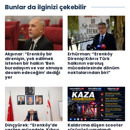
Bunlar da ilginizi çekebilir
Akpınar: “Erenköy bir
Erhürman: “Erenköy
direnişin, yok edilmek
Direnişi Kıbrıs Türk
istenen bir halkın ‘Ben
halkının varoluş
buradayım ve var olmaya
mücadelesinde dönüm
devam edeceğim’ dediği
noktalarından biri”
yer
Dinçyürek: “Erenköy’de
Kaldırıma düşen scooter
verilen mücadele, Kıbrıs
sürücüsü yaralandı