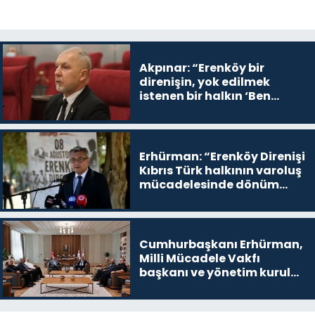
Akpınar: “Erenköy bir
direnişin, yok edilmek
istenen bir halkın ‘Ben
buradayım ve var olmaya
devam edeceğim’ dediği
yer
Erhürman: “Erenköy Direnişi
Kıbrıs Türk halkının varoluş
mücadelesinde dönüm
noktalarından biri”
Cumhurbaşkanı Erhürman,
Milli Mücadele Vakfı
başkanı ve yönetim kurulu
üyelerini kabul etti