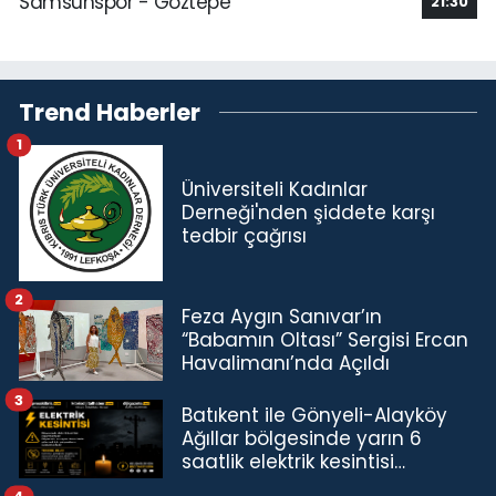
Samsunspor - Göztepe
21:30
Trend Haberler
1
Üniversiteli Kadınlar
Derneği'nden şiddete karşı
tedbir çağrısı
2
Feza Aygın Sanıvar’ın
“Babamın Oltası” Sergisi Ercan
Havalimanı’nda Açıldı
3
Batıkent ile Gönyeli-Alayköy
Ağıllar bölgesinde yarın 6
saatlik elektrik kesintisi…