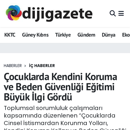
ADVERTORIAL
Hava Durumu
KKTC
Güney Kıbrıs
Türkiye
Gündem
Dünya
Ek
Dijigazete
Trafik Durumu
Dünya
Süper Lig Puan Durumu ve Fikstür
HABERLER
İÇ HABERLER
Eğitim
Tüm Manşetler
Çocuklarda Kendini Koruma
Ekonomi
Son Dakika Haberleri
ve Beden Güvenliği Eğitimi
Büyük İlgi Gördü
Foto Galeri
Haber Arşivi
Toplumsal sorumluluk çalışmaları
GEZİ
kapsamında düzenlenen “Çocuklarda
Cinsel İstismardan Korunma Yolları,
Güncel