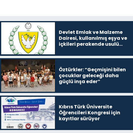
Devlet Emlak ve Malzeme
Dairesi, kullanılmış eşya ve
içkileri perakende usulü
satışa çıkaracak
Öztürkler: “Geçmişini bilen
çocuklar geleceği daha
güçlü inşa eder”
Kıbrıs Türk Üniversite
Öğrencileri Kongresi için
kayıtlar sürüyor