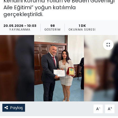
Kendini Koruma Yolları ve Beden Güvenliği
Aile Eğitimi” yoğun katılımla
Gündem
gerçekleştirildi.
KKTC
20.05.2026 - 10:03
98
1 DK
YAYINLANMA
GÖSTERIM
OKUNMA SÜRESI
KKTC YEREL SEÇİM 2018
Kültür Sanat
Magazin
Moda
Nöbetçi Eczaneler
Otomobil Dünyası
Paylaş
-
+
A
A
Politika