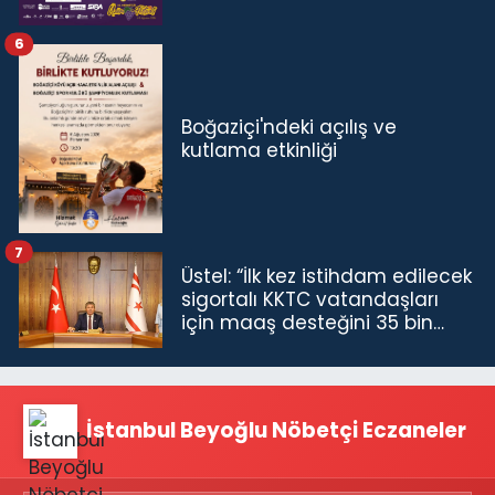
6
Boğaziçi'ndeki açılış ve
kutlama etkinliği
7
Üstel: “İlk kez istihdam edilecek
sigortalı KKTC vatandaşları
için maaş desteğini 35 bin
TL'ye çıkardık”
İstanbul Beyoğlu Nöbetçi Eczaneler