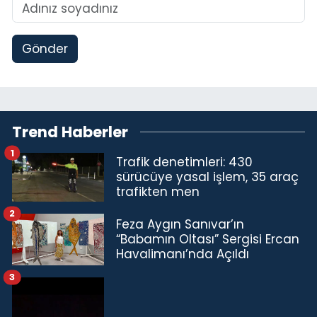
Gönder
Trend Haberler
1
Trafik denetimleri: 430
sürücüye yasal işlem, 35 araç
trafikten men
2
Feza Aygın Sanıvar’ın
“Babamın Oltası” Sergisi Ercan
Havalimanı’nda Açıldı
3