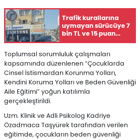
SAĞLIK
Trafik kurallarına
uymayan sürücüye 7
Spor
bin TL ve 15 puan
ceza…
Teknoloji
Toplumsal sorumluluk çalışmaları
TÜRKiYE
kapsamında düzenlenen “Çocuklarda
Cinsel İstismardan Korunma Yolları,
Video Galeri
Kendini Koruma Yolları ve Beden Güvenliği
Aile Eğitimi” yoğun katılımla
YAŞAM
gerçekleştirildi.
Yazarlar
Uzm. Klinik ve Adli Psikolog Kadriye
Özadmaca Taşyürek tarafından verilen
eğitimde, çocukların beden güvenliği