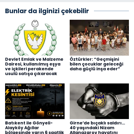
Bunlar da ilginizi çekebilir
Devlet Emlak ve Malzeme
Öztürkler: “Geçmişini
Dairesi, kullanılmış eşya
bilen çocuklar geleceği
ve içkileri perakende
daha güçlü inşa eder”
usulü satışa çıkaracak
Batıkent ile Gönyeli-
Girne’de bıçaklı saldırı…
Alayköy Ağıllar
40 yaşındaki Nizam
bölgesinde yarın 6 saatlik
Allanazarov hayatını