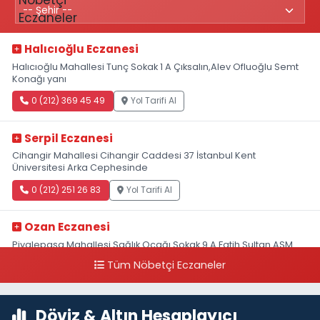
Halıcıoğlu Eczanesi
Halıcıoğlu Mahallesi Tunç Sokak 1 A Çıksalın,Alev Ofluoğlu Semt
Konağı yanı
0 (212) 369 45 49
Yol Tarifi Al
Serpil Eczanesi
Cihangir Mahallesi Cihangir Caddesi 37 İstanbul Kent
Üniversitesi Arka Cephesinde
0 (212) 251 26 83
Yol Tarifi Al
Ozan Eczanesi
Piyalepaşa Mahallesi Sağlık Ocağı Sokak 9 A Fatih Sultan ASM
Yanı
Tüm Nöbetçi Eczaneler
0 (212) 297 30 13
Yol Tarifi Al
Döviz & Altın Hesaplayıcı