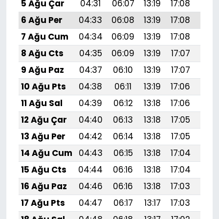
5 Ağu Çar
04:31
06:07
13:19
17:08
20:
6 Ağu Per
04:33
06:08
13:19
17:08
20:
7 Ağu Cum
04:34
06:09
13:19
17:08
20:
8 Ağu Cts
04:35
06:09
13:19
17:07
20:
9 Ağu Paz
04:37
06:10
13:19
17:07
20:
10 Ağu Pts
04:38
06:11
13:19
17:06
20:
11 Ağu Sal
04:39
06:12
13:18
17:06
20:
12 Ağu Çar
04:40
06:13
13:18
17:05
20:
13 Ağu Per
04:42
06:14
13:18
17:05
20:
14 Ağu Cum
04:43
06:15
13:18
17:04
20:1
15 Ağu Cts
04:44
06:16
13:18
17:04
20:
16 Ağu Paz
04:46
06:16
13:18
17:03
20:
17 Ağu Pts
04:47
06:17
13:17
17:03
20: