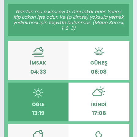
Gündem
Gördün mü o kimseyi ki: Dini inkâr eder. Yetimi
itip kakan işte odur. Ve (o kimse) yoksula yemek
yedirilmesi için teşvikte bulunmaz. (Mâûn Sûresi,
KKTC
1-2-3)
KKTC YEREL SEÇİM 2018
Kültür Sanat
İMSAK
GÜNEŞ
04:33
06:08
Magazin
Moda
ÖĞLE
İKINDI
Nöbetçi Eczaneler
13:19
17:08
Otomobil Dünyası
Politika