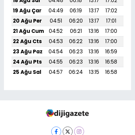
18 Ağu Sal
04:48
06:18
13:17
17:02
20:
19 Ağu Çar
04:49
06:19
13:17
17:02
20:
20 Ağu Per
04:51
06:20
13:17
17:01
20:
21 Ağu Cum
04:52
06:21
13:16
17:00
20:
22 Ağu Cts
04:53
06:22
13:16
17:00
20:
23 Ağu Paz
04:54
06:23
13:16
16:59
19:
24 Ağu Pts
04:55
06:23
13:16
16:58
19:
25 Ağu Sal
04:57
06:24
13:15
16:58
19: