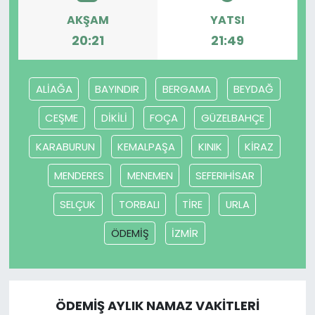
AKŞAM
YATSI
SAĞLIK
20:21
21:49
Spor
ALİAĞA
BAYINDIR
BERGAMA
BEYDAĞ
Teknoloji
CEŞME
DİKİLİ
FOÇA
GÜZELBAHÇE
TÜRKiYE
KARABURUN
KEMALPAŞA
KINIK
KİRAZ
MENDERES
MENEMEN
SEFERIHİSAR
Video Galeri
SELÇUK
TORBALI
TİRE
URLA
YAŞAM
ÖDEMİŞ
İZMİR
Yazarlar
ÖDEMİŞ AYLIK NAMAZ VAKITLERI