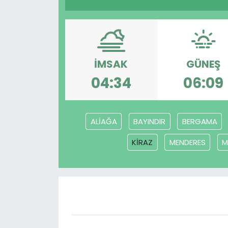
Gündem
KKTC
İMSAK
GÜNEŞ
KKTC YEREL SEÇİM 2018
04:34
06:09
Kültür Sanat
ALİAĞA
BAYINDIR
BERGAMA
Magazin
KİRAZ
MENDERES
M
Moda
Nöbetçi Eczaneler
Otomobil Dünyası
Politika