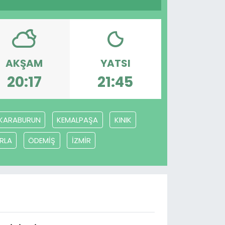
AKŞAM
YATSI
20:17
21:45
KARABURUN
KEMALPAŞA
KINIK
RLA
ÖDEMİŞ
İZMİR