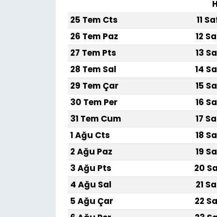
H
25 Tem Cts
11 S
SAĞLIK
26 Tem Paz
12 Sa
Spor
27 Tem Pts
13 Sa
28 Tem Sal
14 Sa
Teknoloji
29 Tem Çar
15 Sa
TÜRKiYE
30 Tem Per
16 Sa
31 Tem Cum
17 Sa
Video Galeri
1 Ağu Cts
18 Sa
YAŞAM
2 Ağu Paz
19 Sa
3 Ağu Pts
20 Sa
Yazarlar
4 Ağu Sal
21 Sa
5 Ağu Çar
22 Sa