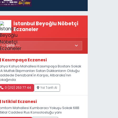
başlıyor
İstanbul Beyoğlu Nöbetçi
Eczaneler
Kasımpaşa Eczanesi
ahya Kahya Mahallesi Kasımpaşa Bostanı Sokak
8A Mutfak Ekipmanları Satan Dükkanların Olduğu
addede Denizbank'ın Karşısı, Albaraka'nın
okağında
0 (212) 253 77 44
Yol Tarifi Al
Istiklal Eczanesi
omtom Mahallesi Kumbaracı Yokuşu Sokak 68B
stiklal Caddesi Rus Konsolosluğu yanı