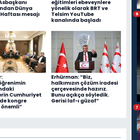
Asbaşkanı
eğitimleri ebeveynlere
'ndan Dünya
yönelik olarak BRT ve
Haftası mesajı
Telsim YouTube
6
kanalında başladı
:
Erhürman: “Biz,
öğrenimin
halkımızın çözüm iradesi
ndaki
çerçevesinde hazırız.
erin Cumhuriyet
Bunu açıkça söyledik.
nde kongre
Gerisi laf-ı güzaf”
 önemli”
7