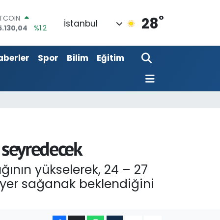
5.130,04
%1.2
°
28
OLAR
İstanbul
7,7106
%0.17
URO
5,1652
%0.27
aberler
Spor
Bilim
Eğitim
TERLİN
4,4046
%0.35
RAM ALTIN
618.49
%2.12
İST100
3.773
%-19
a seyredecek
ığının yükselerek, 24 – 27
 yer sağanak beklendiğini