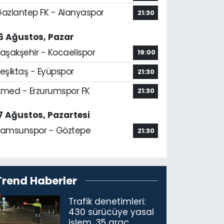
aziantep FK - Alanyaspor
21:30
6 Ağustos, Pazar
aşakşehir - Kocaelispor
19:00
eşiktaş - Eyüpspor
21:30
med - Erzurumspor FK
21:30
7 Ağustos, Pazartesi
amsunspor - Göztepe
21:30
Trend Haberler
Trafik denetimleri:
430 sürücüye yasal
işlem, 35 araç