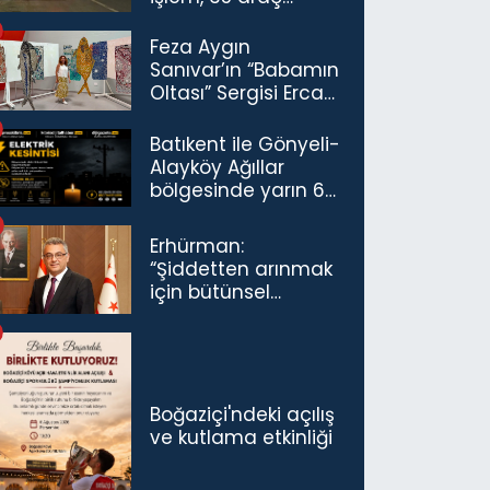
trafikten men
Feza Aygın
Sanıvar’ın “Babamın
Oltası” Sergisi Ercan
Havalimanı’nda
Açıldı
Batıkent ile Gönyeli-
Alayköy Ağıllar
bölgesinde yarın 6
saatlik elektrik
kesintisi…
Erhürman:
“Şiddetten arınmak
için bütünsel
politikaları
konuşmamız
gerekiyor”
Boğaziçi'ndeki açılış
ve kutlama etkinliği