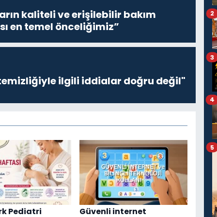
ların kaliteli ve erişilebilir bakım
2
sı en temel önceliğimiz”
3
emizliğiyle ilgili iddialar doğru değil"
4
5
rk Pediatri
Güvenli internet