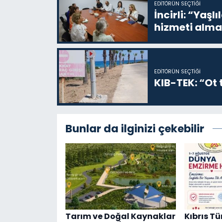
EDITÖRÜN SEÇTIĞI
İncirli: “Yaşlı
hizmeti alma
EDITÖRÜN SEÇTIĞI
KIB-TEK: “Ot t
Bunlar da ilginizi çekebilir
Tarım ve Doğal Kaynaklar
Kıbrıs Tü