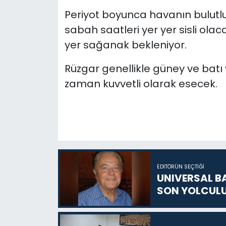
Periyot boyunca havanın bulut
sabah saatleri yer yer sisli ola
yer sağanak bekleniyor.
Rüzgar genellikle güney ve bat
zaman kuvvetli olarak esecek.
EDITÖRÜN SEÇTIĞI
UNIVERSAL B
SON YOLCUL