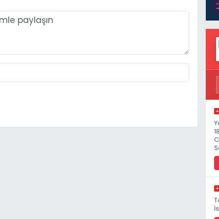
Y
1
C
S
T
İ