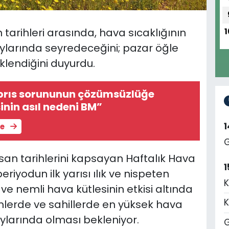
n tarihleri arasında, hava sıcaklığının
1
ylarında seyredeceğini; pazar öğle
lendiğini duyurdu.
ıbrıs sorununun çözümsüzlüğe
nin asıl nedeni BM”
le
G
Nisan tarihlerini kapsayan Haftalık Hava
1
iyodun ilk yarısı ılık ve nispeten
K
ve nemli hava kütlesinin etkisi altında
K
mlerde ve sahillerde en yüksek hava
aylarında olması bekleniyor.
G