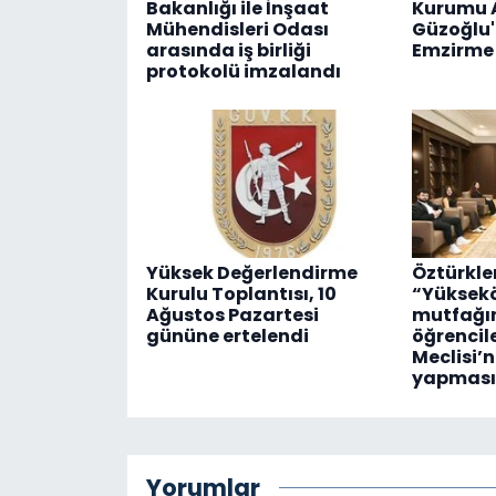
Bakanlığı ile İnşaat
Kurumu 
Mühendisleri Odası
Güzoğlu
arasında iş birliği
Emzirme 
protokolü imzalandı
Yüksek Değerlendirme
Öztürkler
Kurulu Toplantısı, 10
“Yüksek
Ağustos Pazartesi
mutfağı
gününe ertelendi
öğrencil
Meclisi’
yapması
Yorumlar