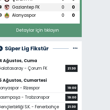
Gaziantep FK
0
0
9
Alanyaspor
0
0
0
Detaylar için tıklayın
Süper Lig Fikstür
14 Ağustos, Cuma
alatasaray - Çorum FK
21:30
5 Ağustos, Cumartesi
onyaspor - Rizespor
19:00
asımpaşa - Trabzonspor
19:00
ençlerbirliği S.K. - Fenerbahçe
21:30