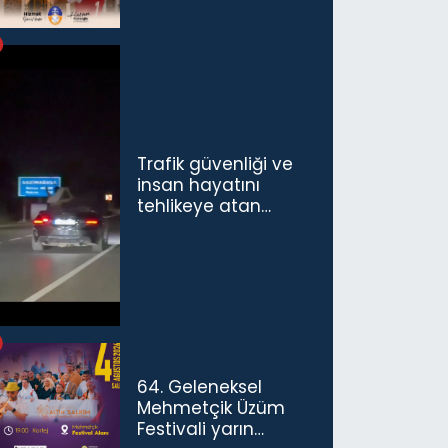
Trafik güvenliği ve
insan hayatını
tehlikeye atan
sürücü ve yolcuya
ceza...
64. Geleneksel
Mehmetçik Üzüm
Festivali yarın