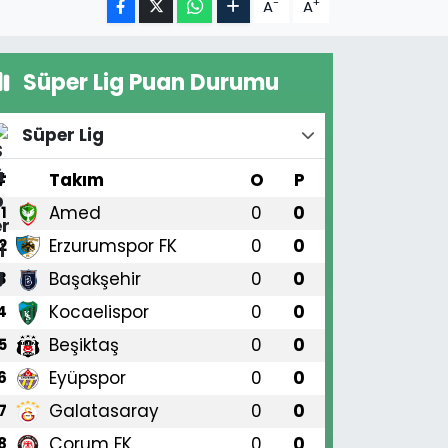
-
+
A
A
Süper Lig Puan Durumu
Süper Lig
#
Takım
O
P
Amed
0
0
1
Erzurumspor FK
0
0
2
Başakşehir
0
0
3
Kocaelispor
0
0
4
Beşiktaş
0
0
5
Eyüpspor
0
0
6
Galatasaray
0
0
7
Çorum FK
0
0
8