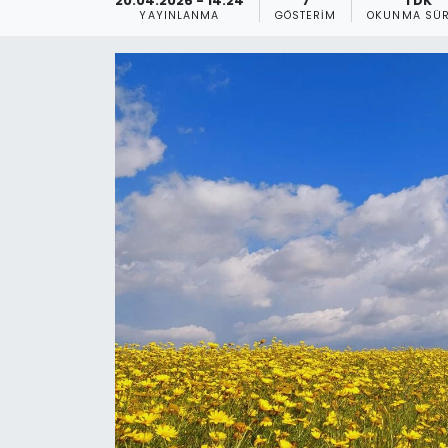
20.04.2026 - 14:24
7
1 DK
YAYINLANMA
GÖSTERIM
OKUNMA SÜR
Gündem
KKTC
KKTC YEREL SEÇİM 2018
Kültür Sanat
Magazin
Moda
Nöbetçi Eczaneler
Otomobil Dünyası
Politika