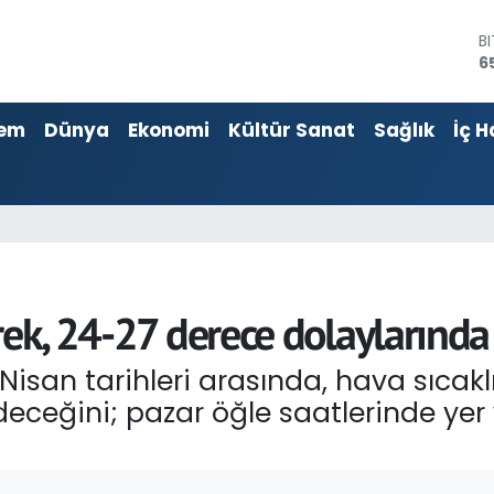
6
D
4
E
5
em
Dünya
Ekonomi
Kültür Sanat
Sağlık
İç H
S
6
G
6
B
1
rek, 24-27 derece dolaylarınd
 Nisan tarihleri arasında, hava sıcakl
eceğini; pazar öğle saatlerinde yer