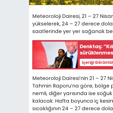
SAĞLIK
Meteoroloji Dairesi, 21 – 27 Nisa
yükselerek, 24 – 27 derece dola
Spor
saatlerinde yer yer sağanak bek
Teknoloji
Denktaş: “K
TÜRKiYE
sürüklenmesi
İçeriği Görüntü
Video Galeri
YAŞAM
Meteoroloji Dairesi’nin 21 – 27 
Tahmin Raporu’na göre, bölge per
Yazarlar
nemli, diğer yarısında ise soğuk 
kalacak. Hafta boyunca iç kesi
sıcaklığının 24 – 27 derece dol