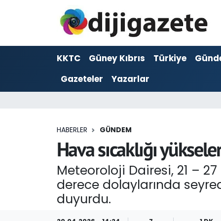
ADVERTORIAL
Hava Durumu
KKTC
Güney Kıbrıs
Türkiye
Günd
Dijigazete
Trafik Durumu
Gazeteler
Yazarlar
Dünya
Süper Lig Puan Durumu ve Fikstür
Eğitim
Tüm Manşetler
HABERLER
GÜNDEM
Ekonomi
Son Dakika Haberleri
Hava sıcaklığı yüksele
Foto Galeri
Haber Arşivi
Meteoroloji Dairesi, 21 – 27
derece dolaylarında seyred
GEZİ
duyurdu.
Güncel