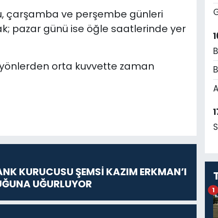
G
lu, çarşamba ve perşembe günleri
cak; pazar günü ise öğle saatlerinde yer
1
B
ı yönlerden orta kuvvette zaman
B
A
1
S
ANK KURUCUSU ŞEMSİ KAZIM ERKMAN’I
UĞUNA UĞURLUYOR
1