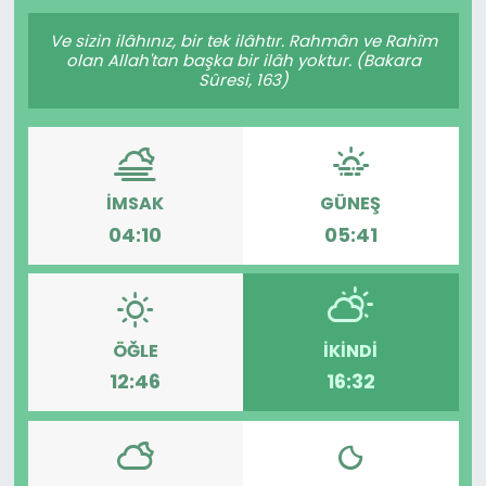
Gündem
Ve sizin ilâhınız, bir tek ilâhtır. Rahmân ve Rahîm
olan Allah'tan başka bir ilâh yoktur. (Bakara
Sûresi, 163)
KKTC
KKTC YEREL SEÇİM 2018
İMSAK
GÜNEŞ
Kültür Sanat
04:10
05:41
Magazin
Moda
ÖĞLE
İKINDI
Nöbetçi Eczaneler
12:46
16:32
Otomobil Dünyası
Politika