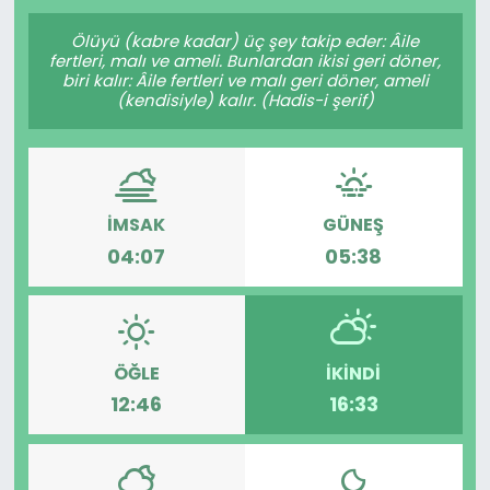
Gündem
Ölüyü (kabre kadar) üç şey takip eder: Âile
fertleri, malı ve ameli. Bunlardan ikisi geri döner,
biri kalır: Âile fertleri ve malı geri döner, ameli
KKTC
(kendisiyle) kalır. (Hadis-i şerif)
KKTC YEREL SEÇİM 2018
Kültür Sanat
İMSAK
GÜNEŞ
04:07
05:38
Magazin
Moda
ÖĞLE
İKINDI
Nöbetçi Eczaneler
12:46
16:33
Otomobil Dünyası
Politika