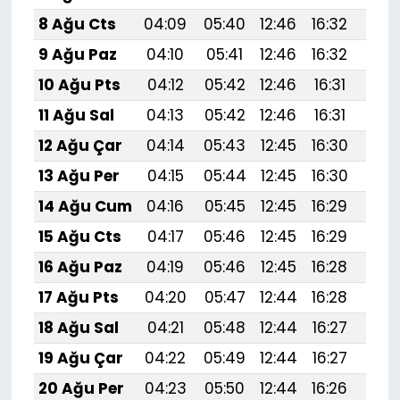
8 Ağu Cts
04:09
05:40
12:46
16:32
19:
9 Ağu Paz
04:10
05:41
12:46
16:32
19:4
10 Ağu Pts
04:12
05:42
12:46
16:31
19:
11 Ağu Sal
04:13
05:42
12:46
16:31
19:
12 Ağu Çar
04:14
05:43
12:45
16:30
19:
13 Ağu Per
04:15
05:44
12:45
16:30
19:
14 Ağu Cum
04:16
05:45
12:45
16:29
19:
15 Ağu Cts
04:17
05:46
12:45
16:29
19:
16 Ağu Paz
04:19
05:46
12:45
16:28
19:
17 Ağu Pts
04:20
05:47
12:44
16:28
19:
18 Ağu Sal
04:21
05:48
12:44
16:27
19:
19 Ağu Çar
04:22
05:49
12:44
16:27
19:
20 Ağu Per
04:23
05:50
12:44
16:26
19: