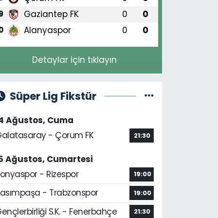
Gaziantep FK
0
0
9
Alanyaspor
0
0
0
Detaylar için tıklayın
Süper Lig Fikstür
14 Ağustos, Cuma
alatasaray - Çorum FK
21:30
5 Ağustos, Cumartesi
onyaspor - Rizespor
19:00
asımpaşa - Trabzonspor
19:00
ençlerbirliği S.K. - Fenerbahçe
21:30