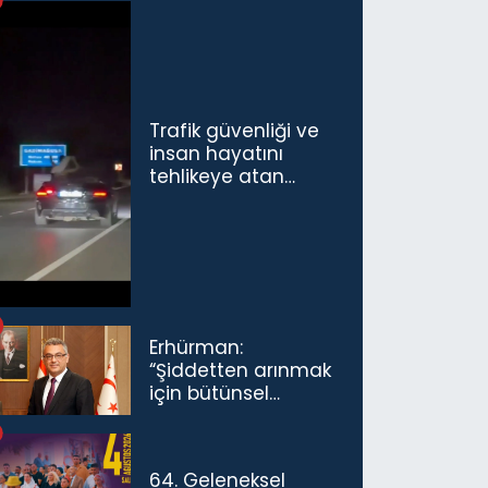
Trafik güvenliği ve
insan hayatını
tehlikeye atan
sürücü ve yolcuya
ceza...
Erhürman:
“Şiddetten arınmak
için bütünsel
politikaları
konuşmamız
gerekiyor”
64. Geleneksel