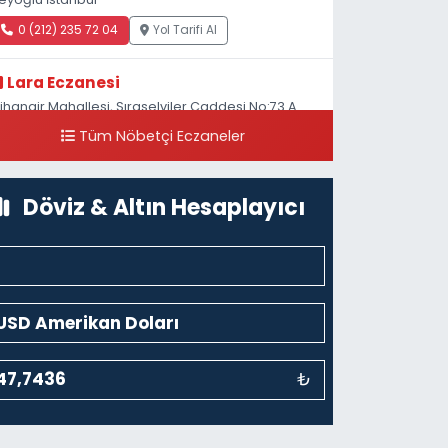
0 (212) 235 72 04
Yol Tarifi Al
Lara Eczanesi
ihangir Mahallesi, Sıraselviler Caddesi No:73 A
ihangir Beyoğlu İstanbul
Tüm Nöbetçi Eczaneler
0 (212) 293 90 86
Yol Tarifi Al
Döviz & Altın Hesaplayıcı
₺