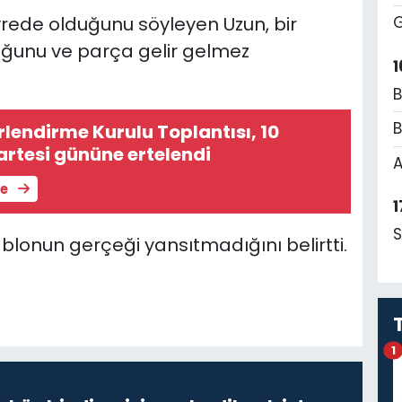
vrede olduğunu söyleyen Uzun, bir
G
uğunu ve parça gelir gelmez
1
B
B
lendirme Kurulu Toplantısı, 10
rtesi gününe ertelendi
A
le
1
S
blonun gerçeği yansıtmadığını belirtti.
1