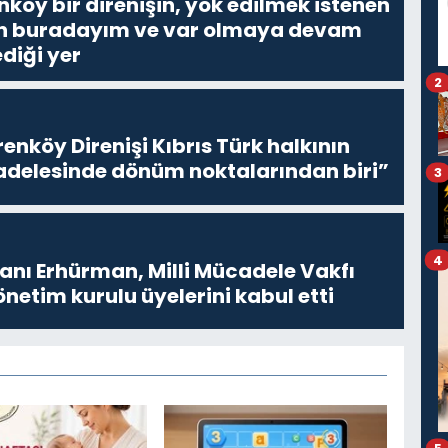
nköy bir direnişin, yok edilmek istenen
Ben buradayım ve var olmaya devam
diği yer
2
enköy Direnişi Kıbrıs Türk halkının
delesinde dönüm noktalarından biri”
3
4
ı Erhürman, Milli Mücadele Vakfı
netim kurulu üyelerini kabul etti