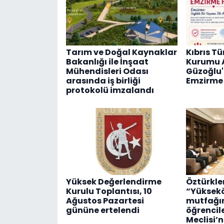
Tarım ve Doğal Kaynaklar
Kıbrıs Tü
Bakanlığı ile İnşaat
Kurumu 
Mühendisleri Odası
Güzoğlu
arasında iş birliği
Emzirme 
protokolü imzalandı
Yüksek Değerlendirme
Öztürkler
Kurulu Toplantısı, 10
“Yüksek
Ağustos Pazartesi
mutfağı
gününe ertelendi
öğrencil
Meclisi’