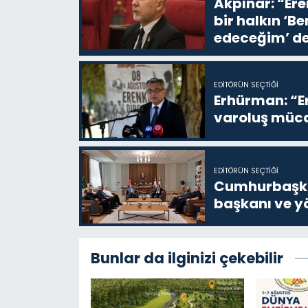
Akpınar: “Ere
bir halkın ‘
edeceğim’ de
EDITÖRÜN SEÇTIĞI
Erhürman: “Er
varoluş müca
EDITÖRÜN SEÇTIĞI
Cumhurbaşkan
başkanı ve yö
Bunlar da ilginizi çekebilir