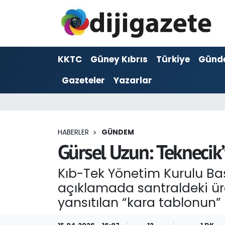
ADVERTORIAL
Hava Durumu
KKTC
Güney Kıbrıs
Türkiye
Günd
Dijigazete
Trafik Durumu
Gazeteler
Yazarlar
Dünya
Süper Lig Puan Durumu ve Fikstür
Eğitim
Tüm Manşetler
HABERLER
GÜNDEM
Ekonomi
Son Dakika Haberleri
Gürsel Uzun: Teknecik’t
Foto Galeri
Haber Arşivi
Kıb-Tek Yönetim Kurulu Başk
açıklamada santraldeki üre
GEZİ
yansıtılan “kara tablonun”
Güncel