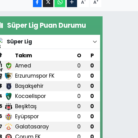
-
+
A
A
Süper Lig Puan Durumu
Süper Lig
#
Takım
O
P
Amed
0
0
1
Erzurumspor FK
0
0
2
Başakşehir
0
0
3
Kocaelispor
0
0
4
Beşiktaş
0
0
5
Eyüpspor
0
0
6
Galatasaray
0
0
7
Çorum FK
0
0
8