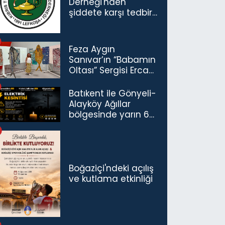
Derneği'nden
şiddete karşı tedbir
çağrısı
Feza Aygın
Sanıvar’ın “Babamın
Oltası” Sergisi Ercan
Havalimanı’nda
Açıldı
Batıkent ile Gönyeli-
Alayköy Ağıllar
bölgesinde yarın 6
saatlik elektrik
kesintisi…
Boğaziçi'ndeki açılış
ve kutlama etkinliği