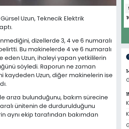
Gürsel Uzun, Teknecik Elektrik
1
aptı.
ünmediğini, dizellerde 3, 4 ve 6 numaralı
belirtti. Bu makinelerde 4 ve 6 numaralı
 eden Uzun, ihaleyi yapan yetkililerin
düğünü söyledi. Raporun ne zaman
 kaydeden Uzun, diğer makinelerin ise
G
dı.
1
nde arıza bulunduğunu, bakım sürecine
K
maralı ünitenin de durdurulduğunu
erin aynı ekip tarafından bakımdan
K
G