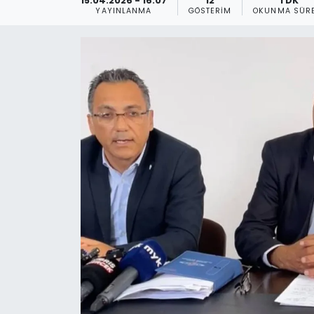
15.04.2026 - 16:07
12
1 DK
YAYINLANMA
GÖSTERIM
OKUNMA SÜRE
Gündem
KKTC
KKTC YEREL SEÇİM 2018
Kültür Sanat
Magazin
Moda
Nöbetçi Eczaneler
Otomobil Dünyası
Politika