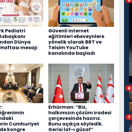
5
rk Pediatri
Güvenli internet
Asbaşkanı
eğitimleri ebeveynlere
'ndan Dünya
yönelik olarak BRT ve
Haftası mesajı
Telsim YouTube
kanalında başladı
6
:
Erhürman: “Biz,
öğrenimin
halkımızın çözüm iradesi
7
ndaki
çerçevesinde hazırız.
erin Cumhuriyet
Bunu açıkça söyledik.
nde kongre
Gerisi laf-ı güzaf”