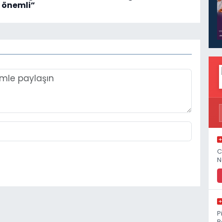
 önemli”
C
N
P
B