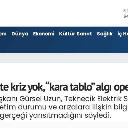
B
64
D
4
E
55
em
Dünya
Ekonomi
Kültür Sanat
Sağlık
İç H
ST
64
G
6
Bİ
13
e kriz yok, “kara tablo” algı o
anı Gürsel Uzun, Teknecik Elektrik S
tim durumu ve arızalara ilişkin bil
 gerçeği yansıtmadığını söyledi.