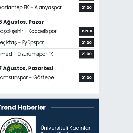
aziantep FK - Alanyaspor
21:30
6 Ağustos, Pazar
aşakşehir - Kocaelispor
19:00
eşiktaş - Eyüpspor
21:30
med - Erzurumspor FK
21:30
7 Ağustos, Pazartesi
amsunspor - Göztepe
21:30
Trend Haberler
Üniversiteli Kadınlar