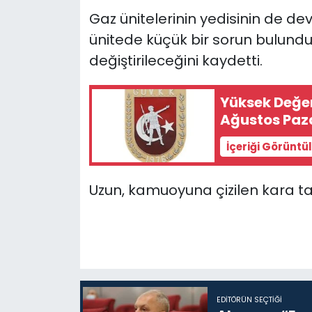
Gaz ünitelerinin yedisinin de de
ünitede küçük bir sorun bulund
değiştirileceğini kaydetti.
Yüksek Değer
Ağustos Paza
İçeriği Görüntü
Uzun, kamuoyuna çizilen kara ta
EDITÖRÜN SEÇTIĞI