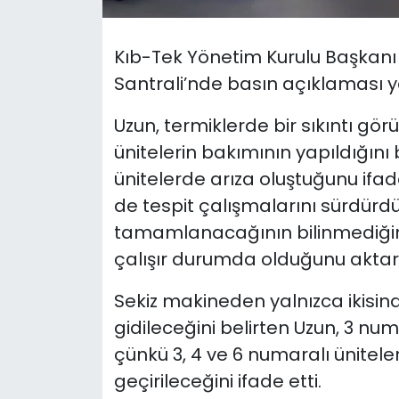
SAĞLIK
Kıb-Tek Yönetim Kurulu Başkanı 
Santrali’nde basın açıklaması y
Spor
Uzun, termiklerde bir sıkıntı gör
Teknoloji
ünitelerin bakımının yapıldığını 
ünitelerde arıza oluştuğunu ifade
TÜRKiYE
de tespit çalışmalarını sürdür
Video Galeri
tamamlanacağının bilinmediğini
çalışır durumda olduğunu aktar
YAŞAM
Sekiz makineden yalnızca ikisi
Yazarlar
gidileceğini belirten Uzun, 3 nu
çünkü 3, 4 ve 6 numaralı ünitel
geçirileceğini ifade etti.