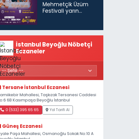
Mehmetçik Üzüm
Festivali yarın
başlıyor
İstanbul Beyoğlu Nöbetçi
Eczaneler
Tersane İstanbul Eczanesi
amiikebir Mahallesi, Taşkızak Tersanesi Caddesi
o:6 6B Kasımpaşa Beyoğlu İstanbul
0 (533) 395 65 65
Yol Tarifi Al
Güneş Eczanesi
iyale Paşa Mahallesi, Osmanoğlu Sokak No:10 A
eyoğlu İstanbul