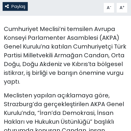
Paylaş
-
+
A
A
SAĞLIK
Cumhuriyet Meclisi’ni temsilen Avrupa
Spor
Konseyi Parlamenter Asamblesi (AKPA)
Teknoloji
Genel Kurulu’na katılan Cumhuriyetçi Türk
Partisi Milletvekili Armağan Candan, Orta
TÜRKiYE
Doğu, Doğu Akdeniz ve Kıbrıs’ta bölgesel
istikrar, iş birliği ve barışın önemine vurgu
Video Galeri
yaptı.
YAŞAM
Meclisten yapılan açıklamaya göre,
Yazarlar
Strazburg’da gerçekleştirilen AKPA Genel
Kurulu’nda, “İran’da Demokrasi, İnsan
Hakları ve Hukukun Üstünlüğü” başlıklı
oturumda konuşan Candan, insan