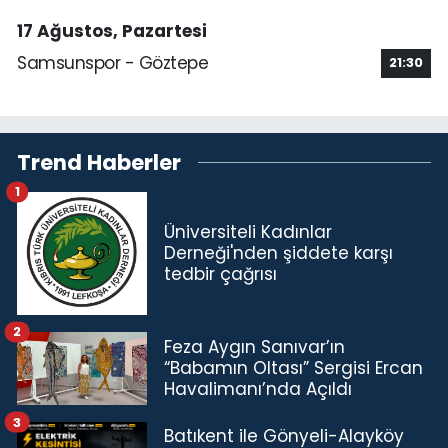
17 Ağustos, Pazartesi
Samsunspor - Göztepe
21:30
Trend Haberler
1
Üniversiteli Kadınlar
Derneği'nden şiddete karşı
tedbir çağrısı
2
Feza Aygın Sanıvar’ın
“Babamın Oltası” Sergisi Ercan
Havalimanı’nda Açıldı
3
Batıkent ile Gönyeli-Alayköy