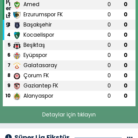
Amed
0
0
1
Erzurumspor FK
0
0
2
Başakşehir
0
0
3
Kocaelispor
0
0
4
Beşiktaş
0
0
5
Eyüpspor
0
0
6
Galatasaray
0
0
7
Çorum FK
0
0
8
Gaziantep FK
0
0
9
Alanyaspor
0
0
10
Detaylar için tıklayın
Süper Lig Fikstür