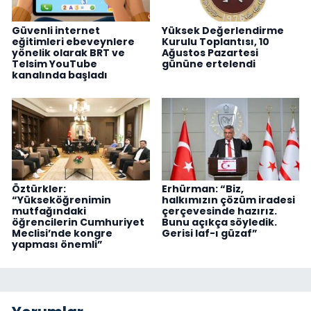
Güvenli internet
Yüksek Değerlendirme
eğitimleri ebeveynlere
Kurulu Toplantısı, 10
yönelik olarak BRT ve
Ağustos Pazartesi
Telsim YouTube
gününe ertelendi
kanalında başladı
Öztürkler:
Erhürman: “Biz,
“Yükseköğrenimin
halkımızın çözüm iradesi
mutfağındaki
çerçevesinde hazırız.
öğrencilerin Cumhuriyet
Bunu açıkça söyledik.
Meclisi’nde kongre
Gerisi laf-ı güzaf”
yapması önemli”