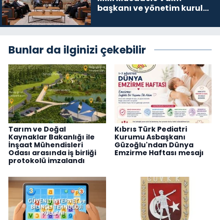
başkanı ve yönetim kurulu
üyelerini kabul etti
Bunlar da ilginizi çekebilir
Tarım ve Doğal
Kıbrıs Türk Pediatri
Kaynaklar Bakanlığı ile
Kurumu Asbaşkanı
İnşaat Mühendisleri
Güzoğlu'ndan Dünya
Odası arasında iş birliği
Emzirme Haftası mesajı
protokolü imzalandı