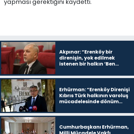
yapması gerektiğini kaydetti.
Akpınar: “Erenköy bir
direnişin, yok edilmek
istenen bir halkın ‘Ben
buradayım ve var olmaya
devam edeceğim’ dediği
yer
Erhürman: “Erenköy Direnişi
Kıbrıs Türk halkının varoluş
mücadelesinde dönüm
noktalarından biri”
Cumhurbaşkanı Erhürman,
Milli Mücadele Vakfı