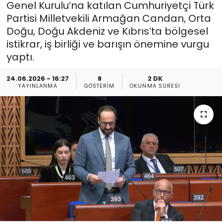
Genel Kurulu’na katılan Cumhuriyetçi Türk
Partisi Milletvekili Armağan Candan, Orta
Gündem
Doğu, Doğu Akdeniz ve Kıbrıs’ta bölgesel
KKTC
istikrar, iş birliği ve barışın önemine vurgu
yaptı.
KKTC YEREL SEÇİM 2018
24.06.2026 - 16:27
8
2 DK
YAYINLANMA
GÖSTERIM
OKUNMA SÜRESI
Kültür Sanat
Magazin
Moda
Nöbetçi Eczaneler
Otomobil Dünyası
Politika