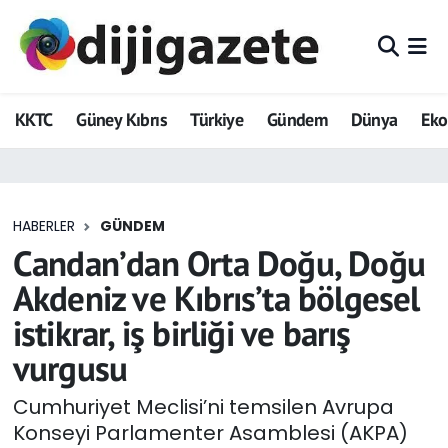
ADVERTORIAL
Hava Durumu
KKTC
Güney Kıbrıs
Türkiye
Gündem
Dünya
Ek
Dijigazete
Trafik Durumu
Dünya
Süper Lig Puan Durumu ve Fikstür
HABERLER
GÜNDEM
Eğitim
Tüm Manşetler
Candan’dan Orta Doğu, Doğu
Ekonomi
Son Dakika Haberleri
Akdeniz ve Kıbrıs’ta bölgesel
istikrar, iş birliği ve barış
Foto Galeri
Haber Arşivi
vurgusu
GEZİ
Cumhuriyet Meclisi’ni temsilen Avrupa
Konseyi Parlamenter Asamblesi (AKPA)
Güncel