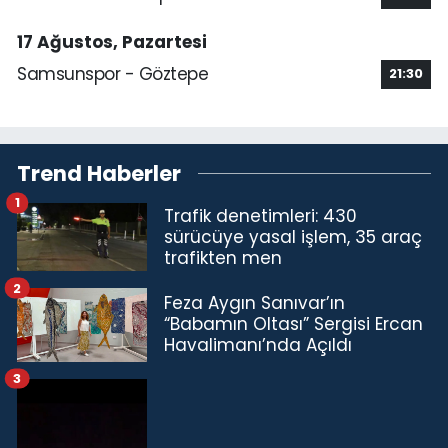
17 Ağustos, Pazartesi
Samsunspor - Göztepe
21:30
Trend Haberler
1
Trafik denetimleri: 430
sürücüye yasal işlem, 35 araç
trafikten men
2
Feza Aygın Sanıvar’ın
“Babamın Oltası” Sergisi Ercan
Havalimanı’nda Açıldı
3