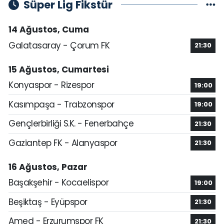
Süper Lig Fikstür
14 Ağustos, Cuma
Galatasaray - Çorum FK
21:30
15 Ağustos, Cumartesi
Konyaspor - Rizespor
19:00
Kasımpaşa - Trabzonspor
19:00
Gençlerbirliği S.K. - Fenerbahçe
21:30
Gaziantep FK - Alanyaspor
21:30
16 Ağustos, Pazar
Başakşehir - Kocaelispor
19:00
Beşiktaş - Eyüpspor
21:30
Amed - Erzurumspor FK
21:30