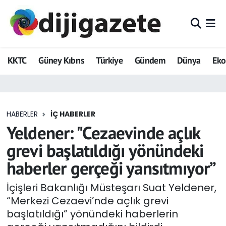
ADVERTORIAL
Hava Durumu
KKTC
Güney Kıbrıs
Türkiye
Gündem
Dünya
Ek
Dijigazete
Trafik Durumu
Dünya
Süper Lig Puan Durumu ve Fikstür
HABERLER
İÇ HABERLER
Eğitim
Tüm Manşetler
Yeldener: "Cezaevinde açlık
Ekonomi
Son Dakika Haberleri
grevi başlatıldığı yönündeki
haberler gerçeği yansıtmıyor”
Foto Galeri
Haber Arşivi
İçişleri Bakanlığı Müsteşarı Suat Yeldener,
GEZİ
“Merkezi Cezaevi’nde açlık grevi
başlatıldığı” yönündeki haberlerin
Güncel