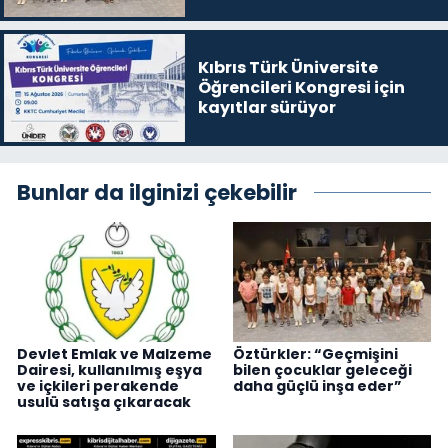
Kıbrıs Türk Üniversite
Öğrencileri Kongresi için
kayıtlar sürüyor
Bunlar da ilginizi çekebilir
Devlet Emlak ve Malzeme
Öztürkler: “Geçmişini
Dairesi, kullanılmış eşya
bilen çocuklar geleceği
ve içkileri perakende
daha güçlü inşa eder”
usulü satışa çıkaracak