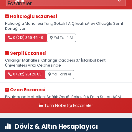
Halıcıoğlu Eczanesi
Halıcıoğlu Mahallesi Tunç Sokak 1 A Çıksalın,Alev Ofluoğlu Semt
Konağı yanı
0 (212) 369 45 49
Yol Tarifi Al
Serpil Eczanesi
Cihangir Mahallesi Cihangir Caddesi 37 İstanbul Kent
Üniversitesi Arka Cephesinde
0 (212) 251 26 83
Yol Tarifi Al
Ozan Eczanesi
Piyalepaşa Mahallesi Sağlık Ocağı Sokak 9 A Fatih Sultan ASM
Yanı
Tüm Nöbetçi Eczaneler
0 (212) 297 30 13
Yol Tarifi Al
Döviz & Altın Hesaplayıcı