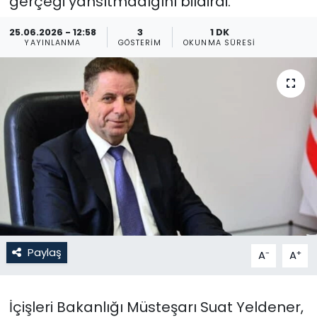
gerçeği yansıtmadığını bildirdi.
Gündem
25.06.2026 - 12:58
3
1 DK
YAYINLANMA
GÖSTERIM
OKUNMA SÜRESI
KKTC
KKTC YEREL SEÇİM 2018
Kültür Sanat
Magazin
Moda
Nöbetçi Eczaneler
Paylaş
-
+
A
A
Otomobil Dünyası
İçişleri Bakanlığı Müsteşarı Suat Yeldener,
Politika