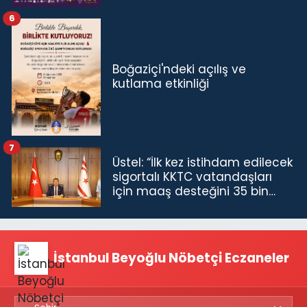
6
Boğaziçi'ndeki açılış ve
kutlama etkinliği
7
Üstel: “İlk kez istihdam edilecek
sigortalı KKTC vatandaşları
için maaş desteğini 35 bin
TL'ye çıkardık”
İstanbul Beyoğlu Nöbetçi Eczaneler