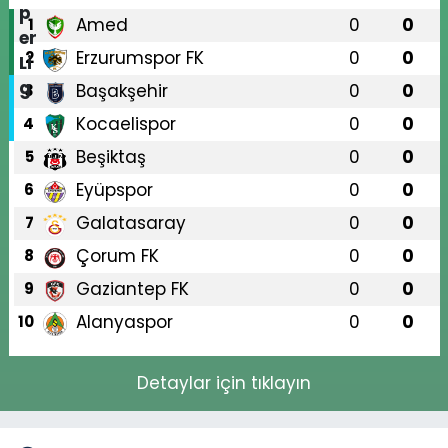
Amed
0
0
1
Erzurumspor FK
0
0
2
Başakşehir
0
0
3
Kocaelispor
0
0
4
Beşiktaş
0
0
5
Eyüpspor
0
0
6
Galatasaray
0
0
7
Çorum FK
0
0
8
Gaziantep FK
0
0
9
Alanyaspor
0
0
10
Detaylar için tıklayın