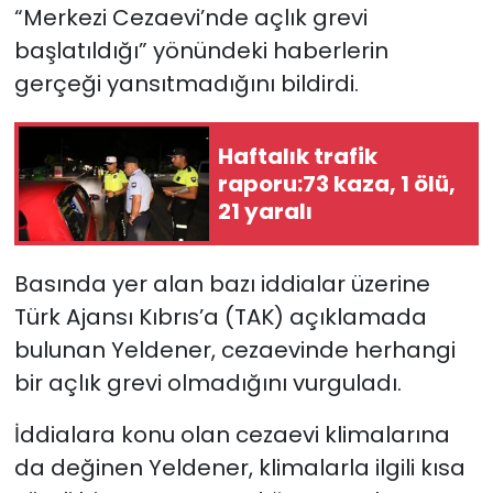
“Merkezi Cezaevi’nde açlık grevi
başlatıldığı” yönündeki haberlerin
SAĞLIK
gerçeği yansıtmadığını bildirdi.
Spor
Haftalık trafik
Teknoloji
raporu:73 kaza, 1 ölü,
21 yaralı
TÜRKiYE
Video Galeri
Basında yer alan bazı iddialar üzerine
Türk Ajansı Kıbrıs’a (TAK) açıklamada
YAŞAM
bulunan Yeldener, cezaevinde herhangi
bir açlık grevi olmadığını vurguladı.
Yazarlar
İddialara konu olan cezaevi klimalarına
da değinen Yeldener, klimalarla ilgili kısa