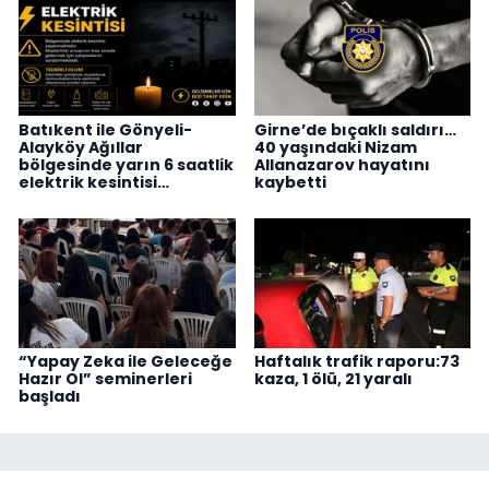
Batıkent ile Gönyeli-
Girne’de bıçaklı saldırı…
Alayköy Ağıllar
40 yaşındaki Nizam
bölgesinde yarın 6 saatlik
Allanazarov hayatını
elektrik kesintisi…
kaybetti
“Yapay Zeka ile Geleceğe
Haftalık trafik raporu:73
Hazır Ol” seminerleri
kaza, 1 ölü, 21 yaralı
başladı