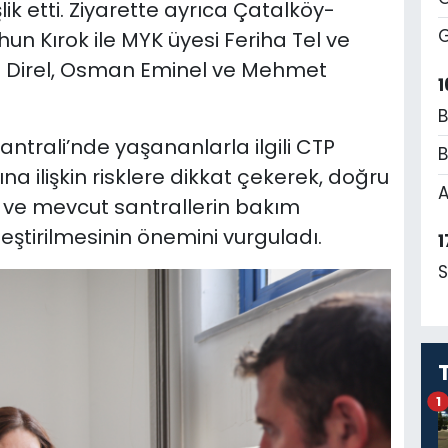
lik etti. Ziyarette ayrıca Çatalköy-
G
n Kırok ile MYK üyesi Feriha Tel ve
il Direl, Osman Eminel ve Mehmet
1
B
Santrali’nde yaşananlarla ilgili CTP
B
ına ilişkin risklere dikkat çekerek, doğru
A
ı ve mevcut santrallerin bakım
ştirilmesinin önemini vurguladı.
1
S
1