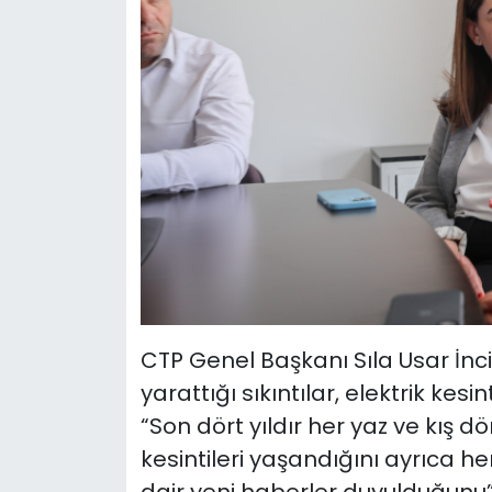
CTP Genel Başkanı Sıla Usar İncirl
yarattığı sıkıntılar, elektrik kesi
“Son dört yıldır her yaz ve kış d
kesintileri yaşandığını ayrıca he
dair yeni haberler duyulduğunu”