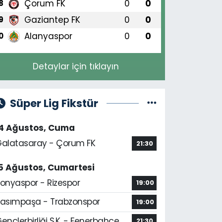
Çorum FK
0
0
8
Gaziantep FK
0
0
9
Alanyaspor
0
0
0
Detaylar için tıklayın
Süper Lig Fikstür
14 Ağustos, Cuma
alatasaray - Çorum FK
21:30
5 Ağustos, Cumartesi
onyaspor - Rizespor
19:00
asımpaşa - Trabzonspor
19:00
ençlerbirliği S.K. - Fenerbahçe
21:30