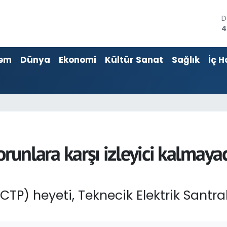
E
5
S
6
em
Dünya
Ekonomi
Kültür Sanat
Sağlık
İç H
G
6
B
1
B
6
D
4
sorunlara karşı izleyici kalmaya
CTP) heyeti, Teknecik Elektrik Santral