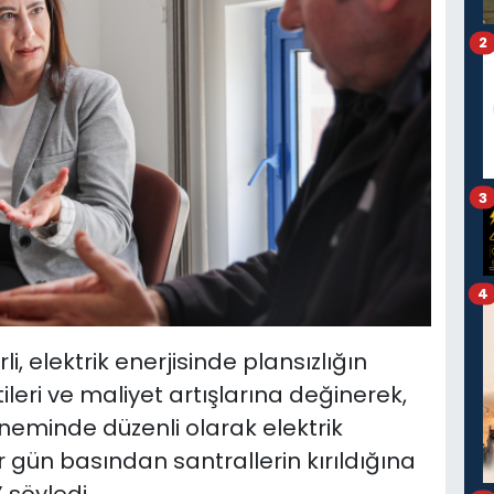
2
3
4
i, elektrik enerjisinde plansızlığın
ntileri ve maliyet artışlarına değinerek,
öneminde düzenli olarak elektrik
r gün basından santrallerin kırıldığına
 söyledi.