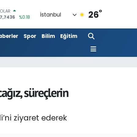
°
URO
26
İstanbul
5,2510
%0.32
TERLİN
4,4811
%0.38
aberler
Spor
Bilim
Eğitim
RAM ALTIN
660.55
%0.03
İST100
3.779
%-14
ITCOIN
4.959,79
%1.11
OLAR
7,7436
%0.18
cağız, süreçlerin
i’ni ziyaret ederek