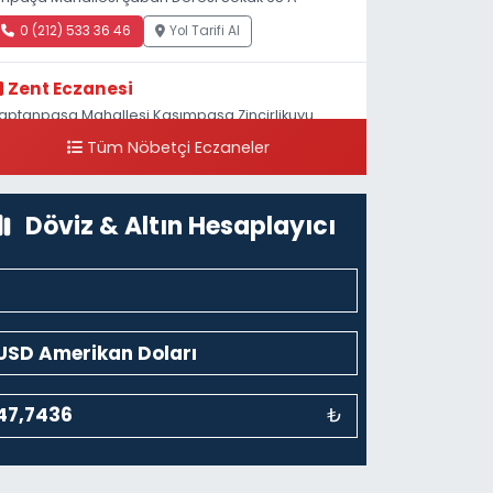
0 (212) 533 36 46
Yol Tarifi Al
Zent Eczanesi
aptanpaşa Mahallesi Kasımpaşa Zincirlikuyu
addesi 123B İstanbul Beyoğlu 4 Nolu ASM Karşısı
Tüm Nöbetçi Eczaneler
0 (212) 297 96 92
Yol Tarifi Al
Döviz & Altın Hesaplayıcı
₺