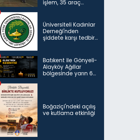
işlem, 35 araç
trafikten men
Üniversiteli Kadınlar
Derneği'nden
şiddete karşı tedbir
çağrısı
Batıkent ile Gönyeli-
Alayköy Ağıllar
bölgesinde yarın 6
saatlik elektrik
kesintisi…
Boğaziçi'ndeki açılış
ve kutlama etkinliği