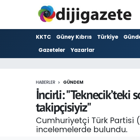
ADVERTORIAL
Hava Durumu
KKTC
Güney Kıbrıs
Türkiye
Günd
Dijigazete
Trafik Durumu
Gazeteler
Yazarlar
Dünya
Süper Lig Puan Durumu ve Fikstür
Eğitim
Tüm Manşetler
HABERLER
GÜNDEM
Ekonomi
Son Dakika Haberleri
İncirli: "Teknecik’teki 
takipçisiyiz"
Foto Galeri
Haber Arşivi
Cumhuriyetçi Türk Partisi (
GEZİ
incelemelerde bulundu.
Güncel