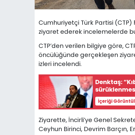
SAĞLIK
Cumhuriyetçi Türk Partisi (CTP) h
Spor
ziyaret ederek incelemelerde b
Teknoloji
CTP’den verilen bilgiye göre, CTP
öncülüğünde gerçekleşen ziyar
TÜRKiYE
izleri incelendi.
Video Galeri
Denktaş: “K
sürüklenmesi
YAŞAM
İçeriği Görüntü
Yazarlar
Ziyarette, İncirli’ye Genel Sekret
Ceyhun Birinci, Devrim Barçın, Erk