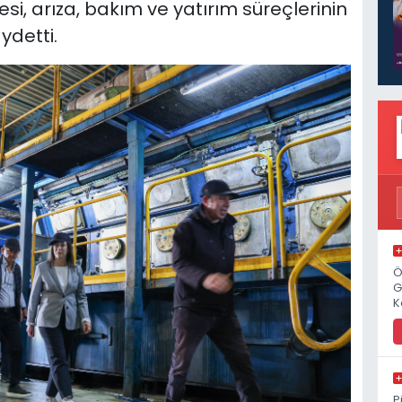
si, arıza, bakım ve yatırım süreçlerinin
ydetti.
Ö
G
K
P