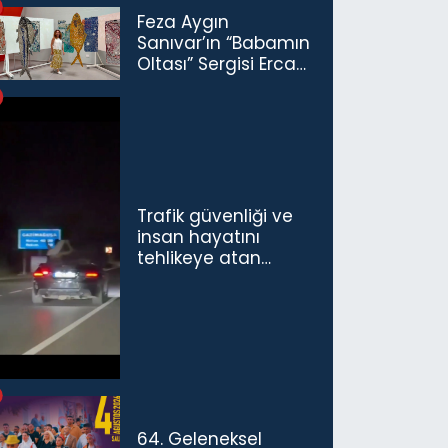
Feza Aygın
Sanıvar’ın “Babamın
Oltası” Sergisi Ercan
Havalimanı’nda
Açıldı
Trafik güvenliği ve
insan hayatını
tehlikeye atan
sürücü ve yolcuya
ceza...
64. Geleneksel