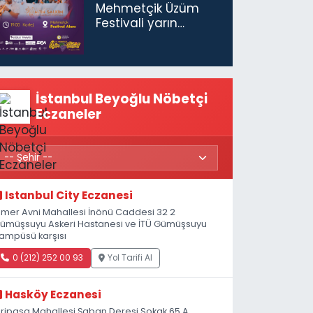
Mehmetçik Üzüm
Festivali yarın
başlıyor
İstanbul Beyoğlu Nöbetçi
Eczaneler
Istanbul City Eczanesi
mer Avni Mahallesi İnönü Caddesi 32 2
ümüşsuyu Askeri Hastanesi ve İTÜ Gümüşsuyu
ampüsü karşısı
0 (212) 252 00 93
Yol Tarifi Al
Hasköy Eczanesi
iripaşa Mahallesi Şaban Deresi Sokak 65 A