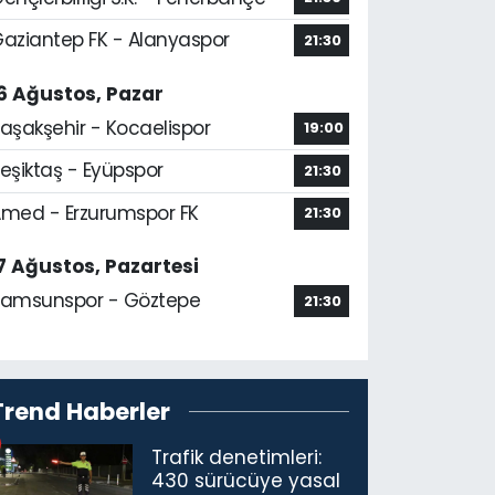
aziantep FK - Alanyaspor
21:30
6 Ağustos, Pazar
aşakşehir - Kocaelispor
19:00
eşiktaş - Eyüpspor
21:30
med - Erzurumspor FK
21:30
7 Ağustos, Pazartesi
amsunspor - Göztepe
21:30
Trend Haberler
Trafik denetimleri:
430 sürücüye yasal