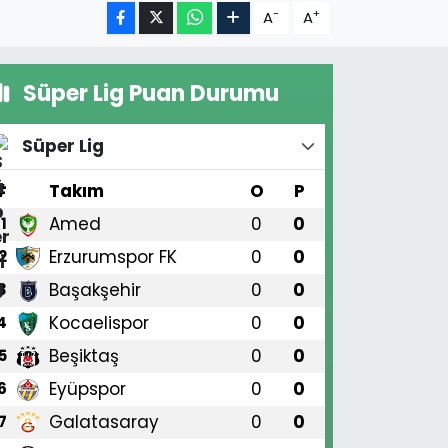
-
+
A
A
Süper Lig Puan Durumu
Süper Lig
#
Takım
O
P
Amed
0
0
1
Erzurumspor FK
0
0
2
Başakşehir
0
0
3
Kocaelispor
0
0
4
Beşiktaş
0
0
5
Eyüpspor
0
0
6
Galatasaray
0
0
7