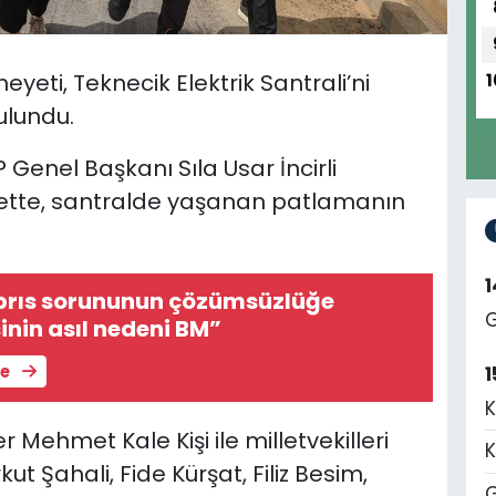
eyeti, Teknecik Elektrik Santrali’ni
1
ulundu.
 Genel Başkanı Sıla Usar İncirli
ette, santralde yaşanan patlamanın
ıbrıs sorununun çözümsüzlüğe
G
nin asıl nedeni BM”
le
1
K
er Mehmet Kale Kişi ile milletvekilleri
K
ut Şahali, Fide Kürşat, Filiz Besim,
G