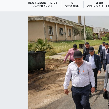
15.04.2026 - 12:28
9
3 DK
YAYINLANMA
GÖSTERIM
OKUNMA SÜRE
Gündem
KKTC
KKTC YEREL SEÇİM 2018
Kültür Sanat
Magazin
Moda
Nöbetçi Eczaneler
Otomobil Dünyası
Politika