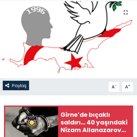
Gündem
KKTC
KKTC YEREL SEÇİM 2018
Kültür Sanat
Magazin
Paylaş
-
+
A
A
Moda
Nöbetçi Eczaneler
Girne’de bıçaklı
Otomobil Dünyası
saldırı… 40 yaşındaki
Nizam Allanazarov
Politika