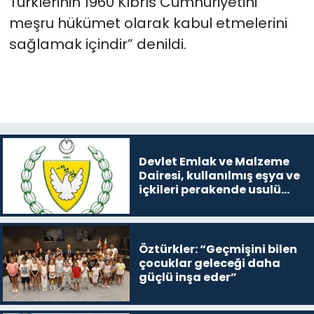
Türklerinin 1960 Kıbrıs Cumhuriyetini
meşru hükümet olarak kabul etmelerini
sağlamak içindir” denildi.
Devlet Emlak ve Malzeme
Dairesi, kullanılmış eşya ve
içkileri perakende usulü
satışa çıkaracak
Öztürkler: “Geçmişini bilen
çocuklar geleceği daha
güçlü inşa eder”