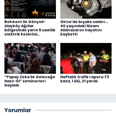
Batıkent ile Gönyeli-
Girne’de bıçaklı saldırı…
Alayköy Ağıllar
40 yaşındaki Nizam
bölgesinde yarın 6 saatlik
Allanazarov hayatını
elektrik kesintisi…
kaybetti
“Yapay Zeka ile Geleceğe
Haftalık trafik raporu:73
Hazır Ol” seminerleri
kaza, 1 ölü, 21 yaralı
başladı
Yorumlar