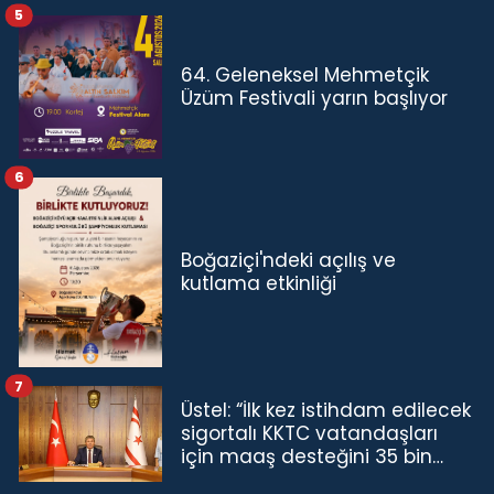
5
64. Geleneksel Mehmetçik
Üzüm Festivali yarın başlıyor
6
Boğaziçi'ndeki açılış ve
kutlama etkinliği
7
Üstel: “İlk kez istihdam edilecek
sigortalı KKTC vatandaşları
için maaş desteğini 35 bin
TL'ye çıkardık”