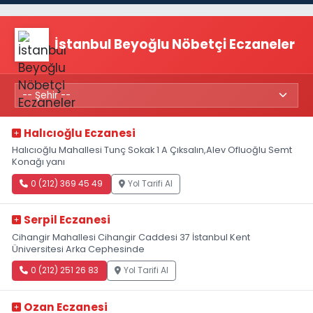
İstanbul Beyoğlu Nöbetçi Eczaneler
Halıcıoğlu Eczanesi
Halıcıoğlu Mahallesi Tunç Sokak 1 A Çıksalın,Alev Ofluoğlu Semt
Konağı yanı
0 (212) 369 45 49
Yol Tarifi Al
Serpil Eczanesi
Cihangir Mahallesi Cihangir Caddesi 37 İstanbul Kent
Üniversitesi Arka Cephesinde
0 (212) 251 26 83
Yol Tarifi Al
Ozan Eczanesi