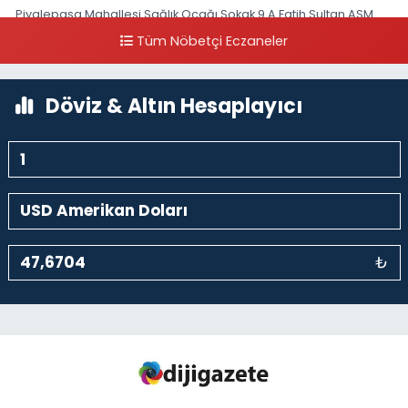
Piyalepaşa Mahallesi Sağlık Ocağı Sokak 9 A Fatih Sultan ASM
Yanı
Tüm Nöbetçi Eczaneler
0 (212) 297 30 13
Yol Tarifi Al
Döviz & Altın Hesaplayıcı
₺