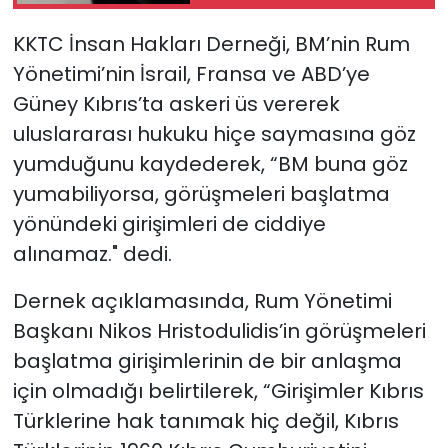
hayatını kaybetti
KKTC İnsan Hakları Derneği, BM’nin Rum
SAĞLIK
Yönetimi’nin İsrail, Fransa ve ABD’ye
Spor
Güney Kıbrıs’ta askeri üs vererek
uluslararası hukuku hiçe saymasına göz
Teknoloji
yumduğunu kaydederek, “BM buna göz
yumabiliyorsa, görüşmeleri başlatma
TÜRKiYE
yönündeki girişimleri de ciddiye
Video Galeri
alınamaz." dedi.
Dernek açıklamasında, Rum Yönetimi
YAŞAM
Başkanı Nikos Hristodulidis’in görüşmeleri
Yazarlar
başlatma girişimlerinin de bir anlaşma
için olmadığı belirtilerek, “Girişimler Kıbrıs
Türklerine hak tanımak hiç değil, Kıbrıs