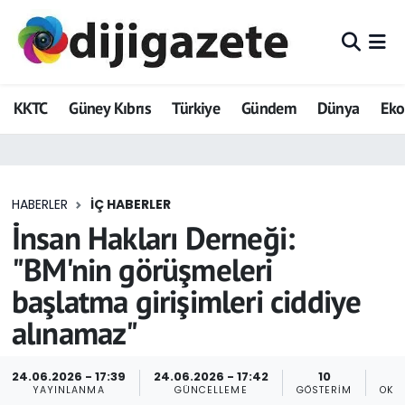
ADVERTORIAL
Hava Durumu
KKTC
Güney Kıbrıs
Türkiye
Gündem
Dünya
Ek
Dijigazete
Trafik Durumu
Dünya
Süper Lig Puan Durumu ve Fikstür
HABERLER
İÇ HABERLER
Eğitim
Tüm Manşetler
İnsan Hakları Derneği:
Ekonomi
Son Dakika Haberleri
"BM'nin görüşmeleri
başlatma girişimleri ciddiye
Foto Galeri
Haber Arşivi
alınamaz"
GEZİ
24.06.2026 - 17:39
24.06.2026 - 17:42
10
Güncel
YAYINLANMA
GÜNCELLEME
GÖSTERIM
OKU