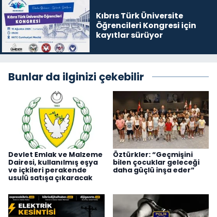
Kıbrıs Türk Üniversite
Öğrencileri Kongresi için
kayıtlar sürüyor
Bunlar da ilginizi çekebilir
Devlet Emlak ve Malzeme
Öztürkler: “Geçmişini
Dairesi, kullanılmış eşya
bilen çocuklar geleceği
ve içkileri perakende
daha güçlü inşa eder”
usulü satışa çıkaracak