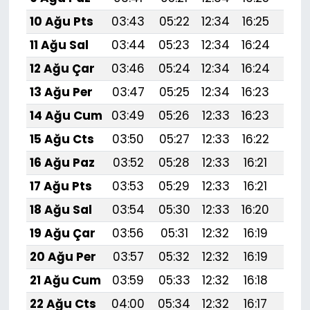
10 Ağu Pts
03:43
05:22
12:34
16:25
19:
11 Ağu Sal
03:44
05:23
12:34
16:24
19:
12 Ağu Çar
03:46
05:24
12:34
16:24
19:
13 Ağu Per
03:47
05:25
12:34
16:23
19:
14 Ağu Cum
03:49
05:26
12:33
16:23
19:3
15 Ağu Cts
03:50
05:27
12:33
16:22
19:
16 Ağu Paz
03:52
05:28
12:33
16:21
19:
17 Ağu Pts
03:53
05:29
12:33
16:21
19:
18 Ağu Sal
03:54
05:30
12:33
16:20
19:
19 Ağu Çar
03:56
05:31
12:32
16:19
19:
20 Ağu Per
03:57
05:32
12:32
16:19
19:
21 Ağu Cum
03:59
05:33
12:32
16:18
19:2
22 Ağu Cts
04:00
05:34
12:32
16:17
19: