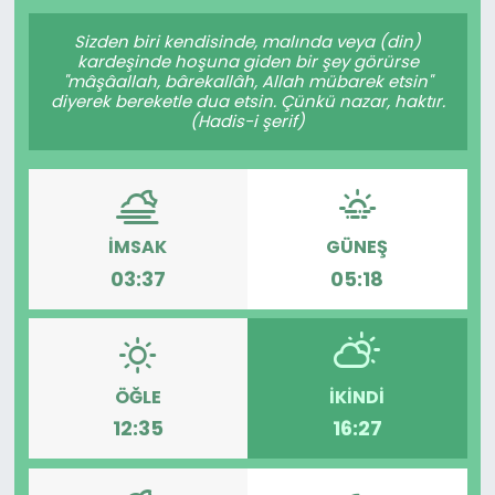
Gündem
Sizden biri kendisinde, malında veya (din)
kardeşinde hoşuna giden bir şey görürse
"mâşâallah, bârekallâh, Allah mübarek etsin"
KKTC
diyerek bereketle dua etsin. Çünkü nazar, haktır.
(Hadis-i şerif)
KKTC YEREL SEÇİM 2018
Kültür Sanat
İMSAK
GÜNEŞ
Magazin
03:37
05:18
Moda
Nöbetçi Eczaneler
ÖĞLE
İKINDI
12:35
16:27
Otomobil Dünyası
Politika