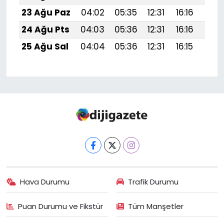
23 Ağu Paz
04:02
05:35
12:31
16:16
19:1
24 Ağu Pts
04:03
05:36
12:31
16:16
19:1
25 Ağu Sal
04:04
05:36
12:31
16:15
19:1
Hava Durumu
Trafik Durumu
Puan Durumu ve Fikstür
Tüm Manşetler