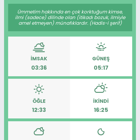
Gündem
Ümmetim hakkında en çok korktuğum kimse,
ilmi (sadece) dilinde olan (itikadı bozuk, ilmiyle
amel etmeyen) münafıklardır. (Hadis-i şerif)
KKTC
KKTC YEREL SEÇİM 2018
İMSAK
GÜNEŞ
Kültür Sanat
03:36
05:17
Magazin
Moda
ÖĞLE
İKINDI
Nöbetçi Eczaneler
12:33
16:25
Otomobil Dünyası
Politika