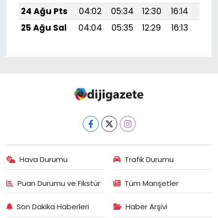
24 Ağu Pts
04:02
05:34
12:30
16:14
19:1
25 Ağu Sal
04:04
05:35
12:29
16:13
19:1
Hava Durumu
Trafik Durumu
Puan Durumu ve Fikstür
Tüm Manşetler
Son Dakika Haberleri
Haber Arşivi