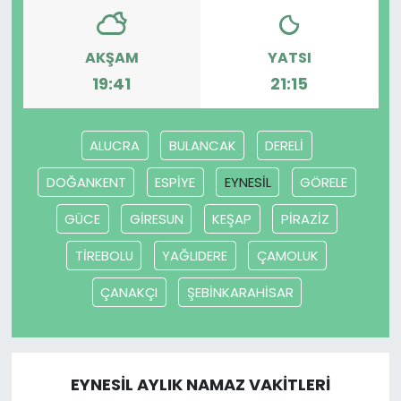
SAĞLIK
AKŞAM
YATSI
19:41
21:15
Spor
Teknoloji
ALUCRA
BULANCAK
DERELİ
TÜRKiYE
DOĞANKENT
ESPİYE
EYNESİL
GÖRELE
GÜCE
GİRESUN
KEŞAP
PİRAZİZ
Video Galeri
TİREBOLU
YAĞLIDERE
ÇAMOLUK
YAŞAM
ÇANAKÇI
ŞEBİNKARAHİSAR
Yazarlar
EYNESİL AYLIK NAMAZ VAKITLERI