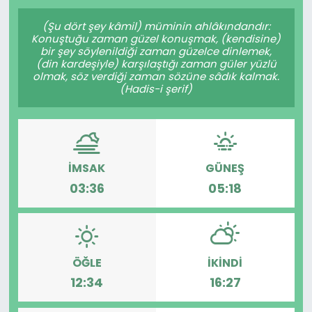
Gündem
(Şu dört şey kâmil) müminin ahlâkındandır:
Konuştuğu zaman güzel konuşmak, (kendisine)
bir şey söylenildiği zaman güzelce dinlemek,
KKTC
(din kardeşiyle) karşılaştığı zaman güler yüzlü
olmak, söz verdiği zaman sözüne sâdık kalmak.
(Hadis-i şerif)
KKTC YEREL SEÇİM 2018
Kültür Sanat
Magazin
İMSAK
GÜNEŞ
03:36
05:18
Moda
Nöbetçi Eczaneler
ÖĞLE
İKINDI
Otomobil Dünyası
12:34
16:27
Politika