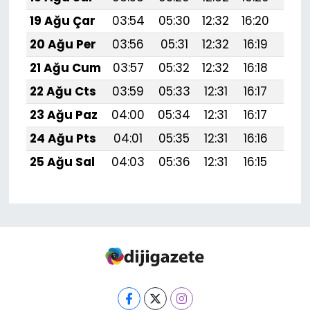
19 Ağu Çar
03:54
05:30
12:32
16:20
19:
20 Ağu Per
03:56
05:31
12:32
16:19
19:
21 Ağu Cum
03:57
05:32
12:32
16:18
19:
22 Ağu Cts
03:59
05:33
12:31
16:17
19:
23 Ağu Paz
04:00
05:34
12:31
16:17
19:1
24 Ağu Pts
04:01
05:35
12:31
16:16
19:1
25 Ağu Sal
04:03
05:36
12:31
16:15
19:1