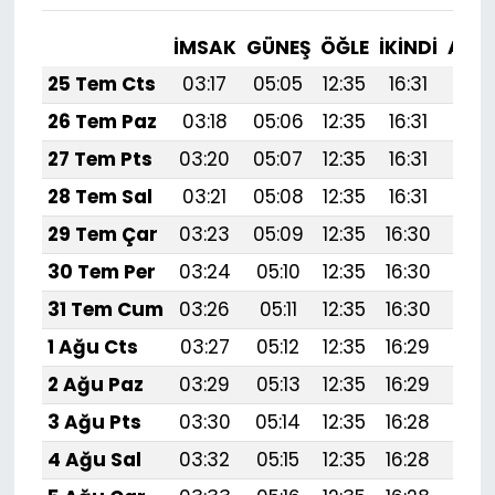
İMSAK
GÜNEŞ
ÖĞLE
İKINDI
AKŞ
25 Tem Cts
03:17
05:05
12:35
16:31
19:
26 Tem Paz
03:18
05:06
12:35
16:31
19:
27 Tem Pts
03:20
05:07
12:35
16:31
19:
28 Tem Sal
03:21
05:08
12:35
16:31
19:
29 Tem Çar
03:23
05:09
12:35
16:30
19:5
30 Tem Per
03:24
05:10
12:35
16:30
19:
31 Tem Cum
03:26
05:11
12:35
16:30
19:
1 Ağu Cts
03:27
05:12
12:35
16:29
19:
2 Ağu Paz
03:29
05:13
12:35
16:29
19:
3 Ağu Pts
03:30
05:14
12:35
16:28
19:
4 Ağu Sal
03:32
05:15
12:35
16:28
19: