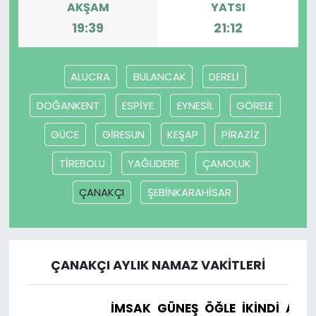
AKŞAM
YATSI
19:39
21:12
SAĞLIK
Spor
ALUCRA
BULANCAK
DERELİ
Teknoloji
DOĞANKENT
ESPİYE
EYNESİL
GÖRELE
GÜCE
GİRESUN
KEŞAP
PİRAZİZ
TÜRKiYE
TİREBOLU
YAĞLIDERE
ÇAMOLUK
Video Galeri
ÇANAKÇI
ŞEBİNKARAHİSAR
YAŞAM
Yazarlar
ÇANAKÇI AYLIK NAMAZ VAKITLERI
İMSAK
GÜNEŞ
ÖĞLE
İKINDI
AKŞ