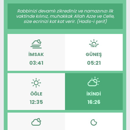
Gündem
Rabbinizi devamlı zikrediniz ve namazınızı ilk
vaktinde kılınız, muhakkak Allah Azze ve Celle,
size ecrinizi kat kat verir. (Hadis-i şerif)
KKTC
KKTC YEREL SEÇİM 2018
İMSAK
GÜNEŞ
Kültür Sanat
03:41
05:21
Magazin
Moda
ÖĞLE
İKINDI
Nöbetçi Eczaneler
12:35
16:26
Otomobil Dünyası
Politika