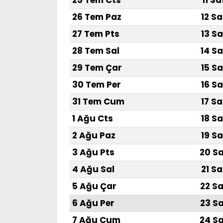
25 Tem Cts
11 S
26 Tem Paz
12 Sa
SAĞLIK
27 Tem Pts
13 Sa
Spor
28 Tem Sal
14 Sa
29 Tem Çar
15 Sa
Teknoloji
30 Tem Per
16 Sa
TÜRKiYE
31 Tem Cum
17 Sa
1 Ağu Cts
18 Sa
Video Galeri
2 Ağu Paz
19 Sa
YAŞAM
3 Ağu Pts
20 Sa
4 Ağu Sal
21 Sa
Yazarlar
5 Ağu Çar
22 Sa
6 Ağu Per
23 Sa
7 Ağu Cum
24 Sa