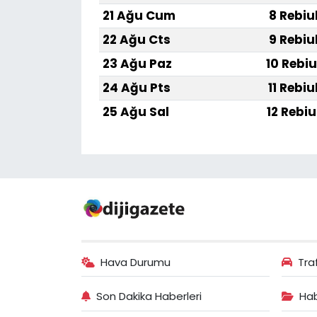
21 Ağu Cum
8 Rebiu
22 Ağu Cts
9 Rebiu
23 Ağu Paz
10 Rebiu
24 Ağu Pts
11 Rebiu
25 Ağu Sal
12 Rebiu
Hava Durumu
Tra
Son Dakika Haberleri
Hab