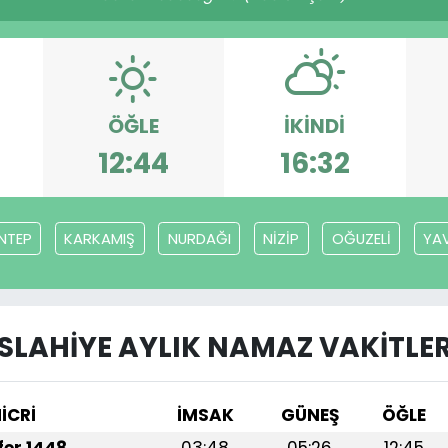
ÖĞLE
İKINDI
12:44
16:32
NTEP
KARKAMIŞ
NURDAĞI
NİZİP
OĞUZELİ
YAV
İSLAHİYE AYLIK NAMAZ VAKITLER
İCRİ
İMSAK
GÜNEŞ
ÖĞLE