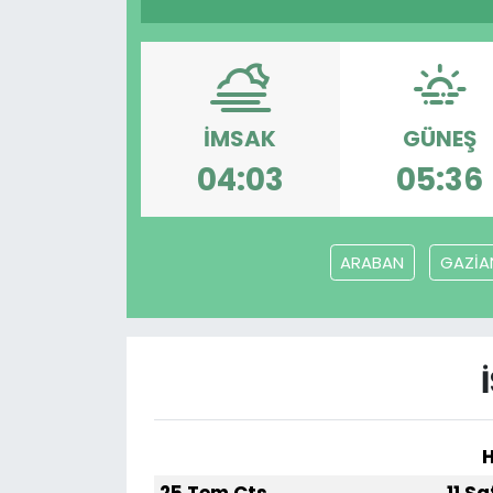
Gündem
KKTC
İMSAK
GÜNEŞ
KKTC YEREL SEÇİM 2018
04:03
05:36
Kültür Sanat
ARABAN
GAZİA
Magazin
Moda
Nöbetçi Eczaneler
Otomobil Dünyası
H
Politika