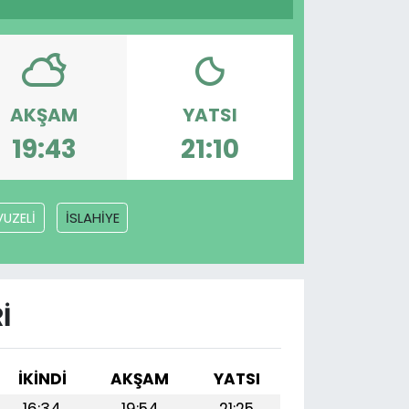
AKŞAM
YATSI
19:43
21:10
UZELİ
İSLAHİYE
I
İKINDI
AKŞAM
YATSI