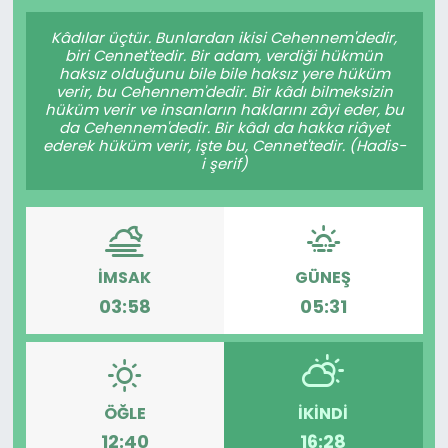
Gündem
Kâdılar üçtür. Bunlardan ikisi Cehennem'dedir,
biri Cennet'tedir. Bir adam, verdiği hükmün
haksız olduğunu bile bile haksız yere hüküm
KKTC
verir, bu Cehennem'dedir. Bir kâdı bilmeksizin
hüküm verir ve insanların haklarını zâyi eder, bu
da Cehennem'dedir. Bir kâdı da hakka riâyet
KKTC YEREL SEÇİM 2018
ederek hüküm verir, işte bu, Cennet'tedir. (Hadis-
i şerif)
Kültür Sanat
Magazin
İMSAK
GÜNEŞ
Moda
03:58
05:31
Nöbetçi Eczaneler
Otomobil Dünyası
ÖĞLE
İKINDI
12:40
16:28
Politika