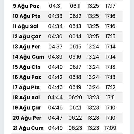
9 Ağu Paz
04:31
06:11
13:25
17:17
20:
10 Ağu Pts
04:33
06:12
13:25
17:16
20:
11 Ağu Sal
04:34
06:13
13:25
17:16
20:
12 Ağu Çar
04:36
06:14
13:25
17:15
20:
13 Ağu Per
04:37
06:15
13:24
17:14
20:
14 Ağu Cum
04:39
06:16
13:24
17:14
20:
15 Ağu Cts
04:40
06:17
13:24
17:13
20:
16 Ağu Paz
04:42
06:18
13:24
17:13
20:
17 Ağu Pts
04:43
06:19
13:24
17:12
20:
18 Ağu Sal
04:44
06:20
13:23
17:11
20:
19 Ağu Çar
04:46
06:21
13:23
17:10
20:
20 Ağu Per
04:47
06:22
13:23
17:10
20:
21 Ağu Cum
04:49
06:23
13:23
17:09
20: