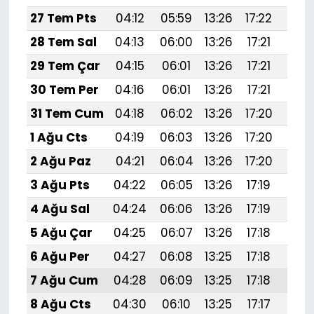
27 Tem Pts
04:12
05:59
13:26
17:22
20:
28 Tem Sal
04:13
06:00
13:26
17:21
20:
29 Tem Çar
04:15
06:01
13:26
17:21
20:
30 Tem Per
04:16
06:01
13:26
17:21
20:
31 Tem Cum
04:18
06:02
13:26
17:20
20:
1 Ağu Cts
04:19
06:03
13:26
17:20
20:
2 Ağu Paz
04:21
06:04
13:26
17:20
20:
3 Ağu Pts
04:22
06:05
13:26
17:19
20:
4 Ağu Sal
04:24
06:06
13:26
17:19
20:
5 Ağu Çar
04:25
06:07
13:26
17:18
20:
6 Ağu Per
04:27
06:08
13:25
17:18
20:
7 Ağu Cum
04:28
06:09
13:25
17:18
20:
8 Ağu Cts
04:30
06:10
13:25
17:17
20: