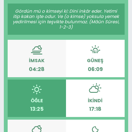
Gündem
Gördün mü o kimseyi ki: Dini inkâr eder. Yetimi
itip kakan işte odur. Ve (o kimse) yoksula yemek
yedirilmesi için teşvikte bulunmaz. (Mâûn Sûresi,
KKTC
1-2-3)
KKTC YEREL SEÇİM 2018
Kültür Sanat
İMSAK
GÜNEŞ
04:28
06:09
Magazin
Moda
ÖĞLE
İKINDI
Nöbetçi Eczaneler
13:25
17:18
Otomobil Dünyası
Politika