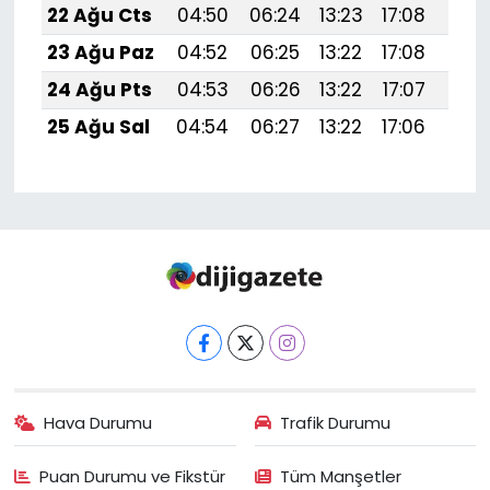
22 Ağu Cts
04:50
06:24
13:23
17:08
20:1
23 Ağu Paz
04:52
06:25
13:22
17:08
20:
24 Ağu Pts
04:53
06:26
13:22
17:07
20:
25 Ağu Sal
04:54
06:27
13:22
17:06
20:
Hava Durumu
Trafik Durumu
Puan Durumu ve Fikstür
Tüm Manşetler