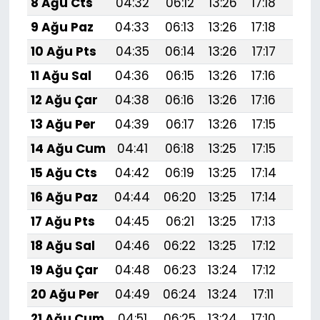
8 Ağu Cts
04:32
06:12
13:26
17:18
20:
9 Ağu Paz
04:33
06:13
13:26
17:18
20:
10 Ağu Pts
04:35
06:14
13:26
17:17
20:
11 Ağu Sal
04:36
06:15
13:26
17:16
20:
12 Ağu Çar
04:38
06:16
13:26
17:16
20:
13 Ağu Per
04:39
06:17
13:26
17:15
20:
14 Ağu Cum
04:41
06:18
13:25
17:15
20:
15 Ağu Cts
04:42
06:19
13:25
17:14
20:
16 Ağu Paz
04:44
06:20
13:25
17:14
20:
17 Ağu Pts
04:45
06:21
13:25
17:13
20:
18 Ağu Sal
04:46
06:22
13:25
17:12
20:
19 Ağu Çar
04:48
06:23
13:24
17:12
20:
20 Ağu Per
04:49
06:24
13:24
17:11
20:
21 Ağu Cum
04:51
06:25
13:24
17:10
20: