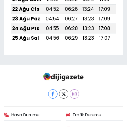
22 Ağu Cts
04:52
06:26
13:24
17:09
20:
23 Ağu Paz
04:54
06:27
13:23
17:09
20:
24 Ağu Pts
04:55
06:28
13:23
17:08
20:
25 Ağu Sal
04:56
06:29
13:23
17:07
20:
Hava Durumu
Trafik Durumu