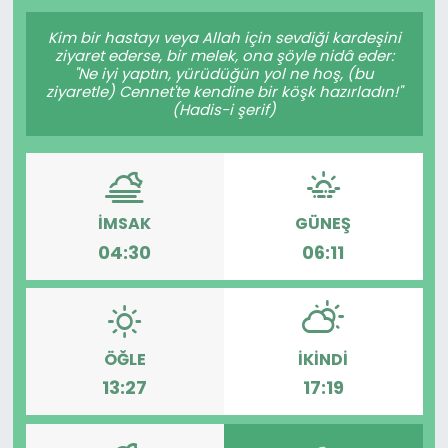
Gündem
Kim bir hastayı veya Allah için sevdiği kardeşini
ziyaret ederse, bir melek, ona şöyle nidâ eder:
"Ne iyi yaptın, yürüdüğün yol ne hoş, (bu
KKTC
ziyaretle) Cennet'te kendine bir köşk hazırladın!"
(Hadis-i şerif)
KKTC YEREL SEÇİM 2018
Kültür Sanat
İMSAK
GÜNEŞ
Magazin
04:30
06:11
Moda
Nöbetçi Eczaneler
ÖĞLE
İKINDI
13:27
17:19
Otomobil Dünyası
Politika