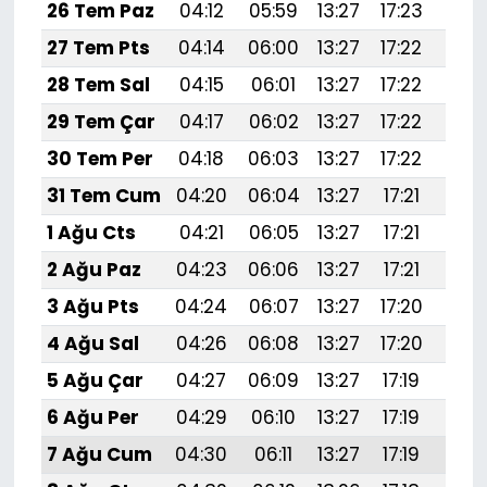
26 Tem Paz
04:12
05:59
13:27
17:23
20:
27 Tem Pts
04:14
06:00
13:27
17:22
20:
28 Tem Sal
04:15
06:01
13:27
17:22
20:
29 Tem Çar
04:17
06:02
13:27
17:22
20:
30 Tem Per
04:18
06:03
13:27
17:22
20:
31 Tem Cum
04:20
06:04
13:27
17:21
20:
1 Ağu Cts
04:21
06:05
13:27
17:21
20:
2 Ağu Paz
04:23
06:06
13:27
17:21
20:
3 Ağu Pts
04:24
06:07
13:27
17:20
20:
4 Ağu Sal
04:26
06:08
13:27
17:20
20:
5 Ağu Çar
04:27
06:09
13:27
17:19
20:
6 Ağu Per
04:29
06:10
13:27
17:19
20:
7 Ağu Cum
04:30
06:11
13:27
17:19
20: