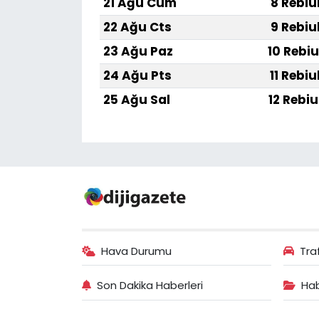
21 Ağu Cum
8 Rebiu
22 Ağu Cts
9 Rebiu
23 Ağu Paz
10 Rebiu
24 Ağu Pts
11 Rebiu
25 Ağu Sal
12 Rebiu
Hava Durumu
Tra
Son Dakika Haberleri
Hab