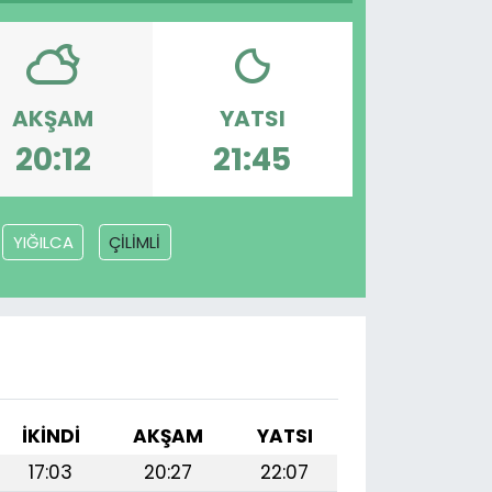
AKŞAM
YATSI
20:12
21:45
YIĞILCA
ÇİLİMLİ
İKINDI
AKŞAM
YATSI
17:03
20:27
22:07