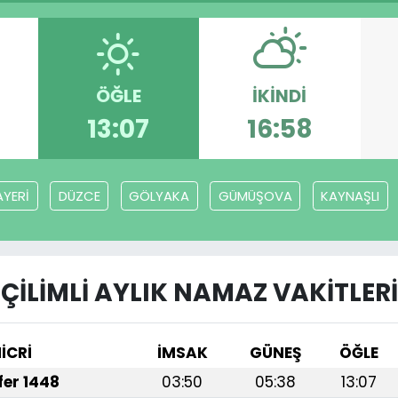
ÖĞLE
İKINDI
13:07
16:58
YERİ
DÜZCE
GÖLYAKA
GÜMÜŞOVA
KAYNAŞLI
ÇİLİMLİ AYLIK NAMAZ VAKITLERI
İCRİ
İMSAK
GÜNEŞ
ÖĞLE
afer 1448
03:50
05:38
13:07