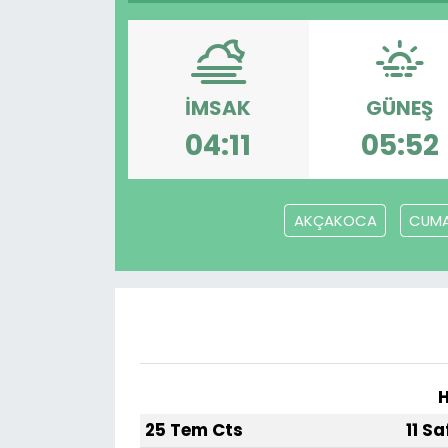
Gündem
KKTC
İMSAK
GÜNEŞ
04:11
05:52
KKTC YEREL SEÇİM 2018
Kültür Sanat
AKÇAKOCA
CUMA
Magazin
Moda
Nöbetçi Eczaneler
Otomobil Dünyası
H
25 Tem Cts
11 S
Politika