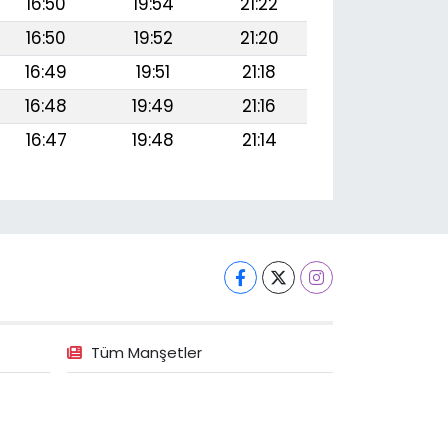
16:50
19:54
21:22
16:50
19:52
21:20
16:49
19:51
21:18
16:48
19:49
21:16
16:47
19:48
21:14
Tüm Manşetler