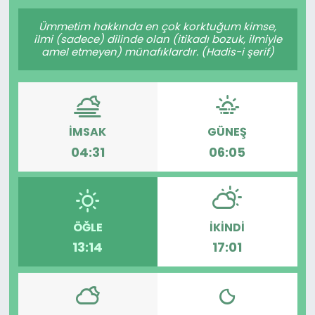
Gündem
Ümmetim hakkında en çok korktuğum kimse,
ilmi (sadece) dilinde olan (itikadı bozuk, ilmiyle
amel etmeyen) münafıklardır. (Hadis-i şerif)
KKTC
KKTC YEREL SEÇİM 2018
İMSAK
GÜNEŞ
Kültür Sanat
04:31
06:05
Magazin
Moda
ÖĞLE
İKINDI
Nöbetçi Eczaneler
13:14
17:01
Otomobil Dünyası
Politika