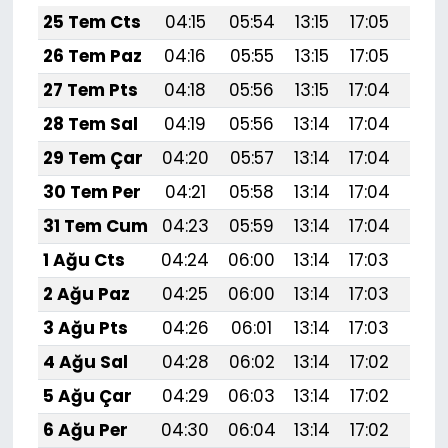
25 Tem Cts
04:15
05:54
13:15
17:05
20:
26 Tem Paz
04:16
05:55
13:15
17:05
20:
27 Tem Pts
04:18
05:56
13:15
17:04
20:
28 Tem Sal
04:19
05:56
13:14
17:04
20:
29 Tem Çar
04:20
05:57
13:14
17:04
20:
30 Tem Per
04:21
05:58
13:14
17:04
20:
31 Tem Cum
04:23
05:59
13:14
17:04
20:
1 Ağu Cts
04:24
06:00
13:14
17:03
20:
2 Ağu Paz
04:25
06:00
13:14
17:03
20:
3 Ağu Pts
04:26
06:01
13:14
17:03
20:
4 Ağu Sal
04:28
06:02
13:14
17:02
20:
5 Ağu Çar
04:29
06:03
13:14
17:02
20:
6 Ağu Per
04:30
06:04
13:14
17:02
20: