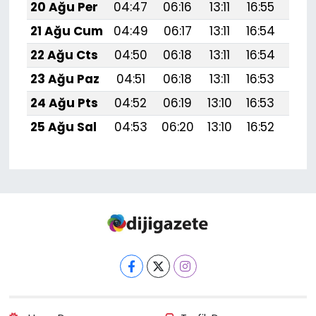
20 Ağu Per
04:47
06:16
13:11
16:55
19:
21 Ağu Cum
04:49
06:17
13:11
16:54
19:
22 Ağu Cts
04:50
06:18
13:11
16:54
19:
23 Ağu Paz
04:51
06:18
13:11
16:53
19:
24 Ağu Pts
04:52
06:19
13:10
16:53
19:
25 Ağu Sal
04:53
06:20
13:10
16:52
19: