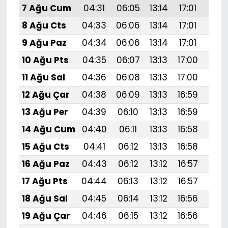
7 Ağu Cum
04:31
06:05
13:14
17:01
20:
8 Ağu Cts
04:33
06:06
13:14
17:01
20:
9 Ağu Paz
04:34
06:06
13:14
17:01
20:1
10 Ağu Pts
04:35
06:07
13:13
17:00
20:
11 Ağu Sal
04:36
06:08
13:13
17:00
20:
12 Ağu Çar
04:38
06:09
13:13
16:59
20:
13 Ağu Per
04:39
06:10
13:13
16:59
20:
14 Ağu Cum
04:40
06:11
13:13
16:58
20:
15 Ağu Cts
04:41
06:12
13:13
16:58
20:
16 Ağu Paz
04:43
06:12
13:12
16:57
20:
17 Ağu Pts
04:44
06:13
13:12
16:57
20:
18 Ağu Sal
04:45
06:14
13:12
16:56
20:
19 Ağu Çar
04:46
06:15
13:12
16:56
19: