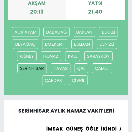
AKŞAM
YATSI
20:13
21:40
SAĞLIK
Spor
ACIPAYAM
BABADAĞ
BAKLAN
BEKİLLİ
Teknoloji
BEYAĞAÇ
BOZKURT
BULDAN
DENİZLİ
GÜNEY
HONAZ
KALE
SARAYKÖY
TÜRKiYE
SERİNHİSAR
TAVAS
ÇAL
ÇAMELİ
Video Galeri
ÇARDAK
ÇİVRİL
YAŞAM
Yazarlar
SERİNHİSAR AYLIK NAMAZ VAKITLERI
İMSAK
GÜNEŞ
ÖĞLE
İKINDI
AKŞ