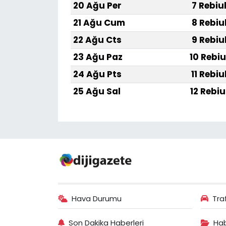
20 Ağu Per
7 Rebiu
21 Ağu Cum
8 Rebiu
22 Ağu Cts
9 Rebiu
23 Ağu Paz
10 Rebiu
24 Ağu Pts
11 Rebiu
25 Ağu Sal
12 Rebiu
Hava Durumu
Tra
Son Dakika Haberleri
Hab