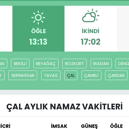
ÖĞLE
İKINDI
13:13
17:02
AN
BEKİLLİ
BEYAĞAÇ
BOZKURT
BULDAN
DENİZ
Y
SERİNHİSAR
TAVAS
ÇAL
ÇAMELİ
ÇARDAK
ÇAL AYLIK NAMAZ VAKITLERI
İCRİ
İMSAK
GÜNEŞ
ÖĞLE