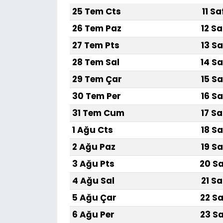
25 Tem Cts
11 S
SAĞLIK
26 Tem Paz
12 Sa
27 Tem Pts
13 Sa
Spor
28 Tem Sal
14 Sa
Teknoloji
29 Tem Çar
15 Sa
30 Tem Per
16 Sa
TÜRKiYE
31 Tem Cum
17 Sa
Video Galeri
1 Ağu Cts
18 Sa
2 Ağu Paz
19 Sa
YAŞAM
3 Ağu Pts
20 Sa
Yazarlar
4 Ağu Sal
21 Sa
5 Ağu Çar
22 Sa
6 Ağu Per
23 Sa