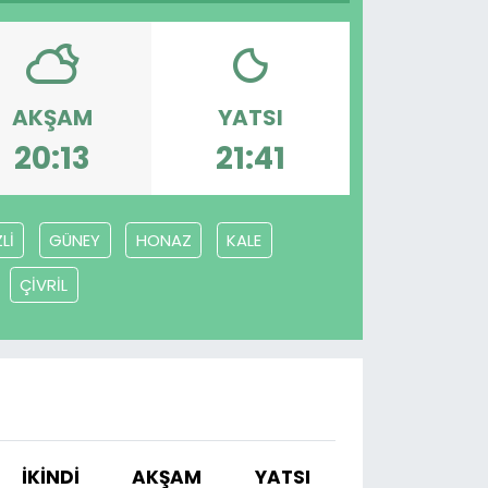
AKŞAM
YATSI
20:13
21:41
Lİ
GÜNEY
HONAZ
KALE
ÇİVRİL
İKINDI
AKŞAM
YATSI