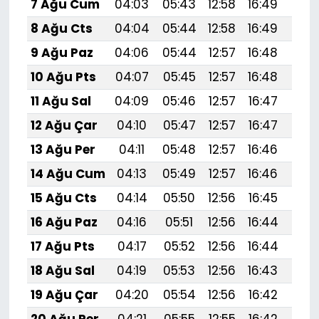
7 Ağu Cum
04:03
05:43
12:58
16:49
20:
8 Ağu Cts
04:04
05:44
12:58
16:49
20:
9 Ağu Paz
04:06
05:44
12:57
16:48
20:
10 Ağu Pts
04:07
05:45
12:57
16:48
19:
11 Ağu Sal
04:09
05:46
12:57
16:47
19:
12 Ağu Çar
04:10
05:47
12:57
16:47
19:
13 Ağu Per
04:11
05:48
12:57
16:46
19:
14 Ağu Cum
04:13
05:49
12:57
16:46
19:
15 Ağu Cts
04:14
05:50
12:56
16:45
19:
16 Ağu Paz
04:16
05:51
12:56
16:44
19:5
17 Ağu Pts
04:17
05:52
12:56
16:44
19:
18 Ağu Sal
04:19
05:53
12:56
16:43
19:
19 Ağu Çar
04:20
05:54
12:56
16:42
19: