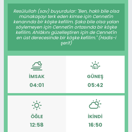
Gündem
Resûlullah (sav) buyurdular: "Ben, haklı bile olsa
münakaşayı terk eden kimse için Cennet'in
kenarında bir köşke kefilim. Şaka bile olsa yalan
KKTC
söylemeyen için Cennet'in ortasında bir köşke
kefilim. Ahlâkını güzelleştiren için de Cennet'in
en üst derecesinde bir köşke kefilim." (Hadis-i
KKTC YEREL SEÇİM 2018
şerif)
Kültür Sanat
Magazin
İMSAK
GÜNEŞ
04:01
05:42
Moda
Nöbetçi Eczaneler
Otomobil Dünyası
ÖĞLE
İKINDI
12:58
16:50
Politika