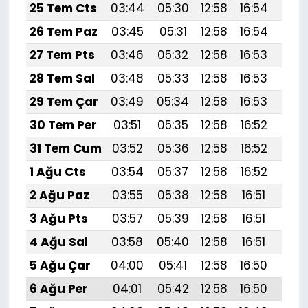
25 Tem Cts
03:44
05:30
12:58
16:54
20:
26 Tem Paz
03:45
05:31
12:58
16:54
20:
27 Tem Pts
03:46
05:32
12:58
16:53
20:
28 Tem Sal
03:48
05:33
12:58
16:53
20:
29 Tem Çar
03:49
05:34
12:58
16:53
20:
30 Tem Per
03:51
05:35
12:58
16:52
20:
31 Tem Cum
03:52
05:36
12:58
16:52
20:1
1 Ağu Cts
03:54
05:37
12:58
16:52
20:
2 Ağu Paz
03:55
05:38
12:58
16:51
20:
3 Ağu Pts
03:57
05:39
12:58
16:51
20:
4 Ağu Sal
03:58
05:40
12:58
16:51
20:
5 Ağu Çar
04:00
05:41
12:58
16:50
20:
6 Ağu Per
04:01
05:42
12:58
16:50
20: