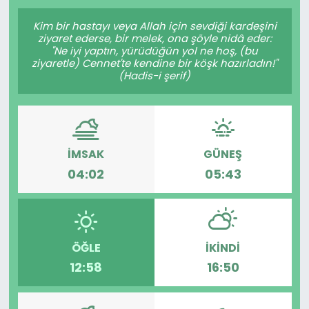
Gündem
Kim bir hastayı veya Allah için sevdiği kardeşini
ziyaret ederse, bir melek, ona şöyle nidâ eder:
"Ne iyi yaptın, yürüdüğün yol ne hoş, (bu
KKTC
ziyaretle) Cennet'te kendine bir köşk hazırladın!"
(Hadis-i şerif)
KKTC YEREL SEÇİM 2018
Kültür Sanat
İMSAK
GÜNEŞ
Magazin
04:02
05:43
Moda
Nöbetçi Eczaneler
ÖĞLE
İKINDI
12:58
16:50
Otomobil Dünyası
Politika