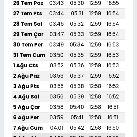
26 Tem Paz
03:43
05:30
12:59
16:55
20:
27 Tem Pts
03:44
05:31
12:59
16:54
20:
28 Tem Sal
03:46
05:32
12:59
16:54
20:
29 Tem Çar
03:47
05:33
12:59
16:54
20:
30 Tem Per
03:49
05:34
12:59
16:53
20:
31 Tem Cum
03:50
05:35
12:59
16:53
20:
1 Ağu Cts
03:52
05:36
12:59
16:53
20:1
2 Ağu Paz
03:53
05:37
12:59
16:52
20:
3 Ağu Pts
03:55
05:38
12:58
16:52
20:
4 Ağu Sal
03:56
05:39
12:58
16:52
20:
5 Ağu Çar
03:58
05:40
12:58
16:51
20:
6 Ağu Per
03:59
05:41
12:58
16:51
20:
7 Ağu Cum
04:01
05:42
12:58
16:50
20: