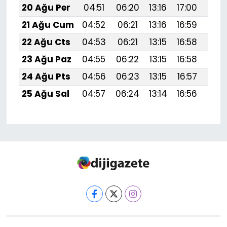
20 Ağu Per
04:51
06:20
13:16
17:00
20:
21 Ağu Cum
04:52
06:21
13:16
16:59
20:
22 Ağu Cts
04:53
06:21
13:15
16:58
19:
23 Ağu Paz
04:55
06:22
13:15
16:58
19:
24 Ağu Pts
04:56
06:23
13:15
16:57
19:
25 Ağu Sal
04:57
06:24
13:14
16:56
19: