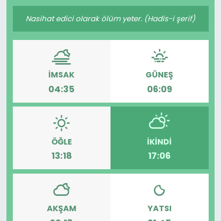
Gündem
Nasihat edici olarak ölüm yeter. (Hadis-i şerif)
KKTC
KKTC YEREL SEÇİM 2018
İMSAK
GÜNEŞ
04:35
06:09
Kültür Sanat
Magazin
ÖĞLE
İKINDI
Moda
13:18
17:06
Nöbetçi Eczaneler
Otomobil Dünyası
AKŞAM
YATSI
Politika