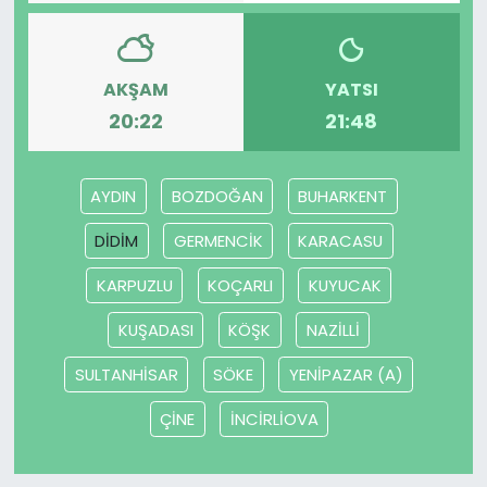
SAĞLIK
AKŞAM
YATSI
Spor
20:22
21:48
Teknoloji
AYDIN
BOZDOĞAN
BUHARKENT
TÜRKiYE
DİDİM
GERMENCİK
KARACASU
Video Galeri
KARPUZLU
KOÇARLI
KUYUCAK
YAŞAM
KUŞADASI
KÖŞK
NAZİLLİ
SULTANHİSAR
SÖKE
YENİPAZAR (A)
Yazarlar
ÇİNE
İNCİRLİOVA