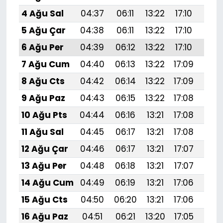
4 Ağu Sal
04:37
06:11
13:22
17:10
20:
5 Ağu Çar
04:38
06:11
13:22
17:10
20:
6 Ağu Per
04:39
06:12
13:22
17:10
20:
7 Ağu Cum
04:40
06:13
13:22
17:09
20:
8 Ağu Cts
04:42
06:14
13:22
17:09
20:
9 Ağu Paz
04:43
06:15
13:22
17:08
20:
10 Ağu Pts
04:44
06:16
13:21
17:08
20:
11 Ağu Sal
04:45
06:17
13:21
17:08
20:
12 Ağu Çar
04:46
06:17
13:21
17:07
20:
13 Ağu Per
04:48
06:18
13:21
17:07
20:
14 Ağu Cum
04:49
06:19
13:21
17:06
20:
15 Ağu Cts
04:50
06:20
13:21
17:06
20:1
16 Ağu Paz
04:51
06:21
13:20
17:05
20: