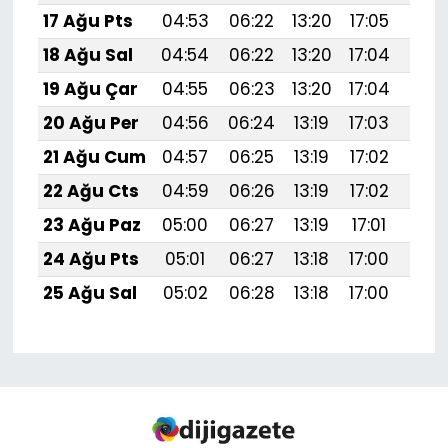
17 Ağu Pts
04:53
06:22
13:20
17:05
20:
18 Ağu Sal
04:54
06:22
13:20
17:04
20:
19 Ağu Çar
04:55
06:23
13:20
17:04
20:
20 Ağu Per
04:56
06:24
13:19
17:03
20:
21 Ağu Cum
04:57
06:25
13:19
17:02
20:
22 Ağu Cts
04:59
06:26
13:19
17:02
20:
23 Ağu Paz
05:00
06:27
13:19
17:01
20:
24 Ağu Pts
05:01
06:27
13:18
17:00
19:
25 Ağu Sal
05:02
06:28
13:18
17:00
19: