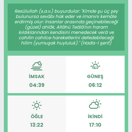
Gündem
Resûlullah (s.a.v.) buyurdular: "Kimde şu üç şey
bulunursa sevâbı hak eder ve imanını kemâle
erdirmiş olur: İnsanlar arasında geçinebileceği
KKTC
(güzel) ahlâk, Allâhü Teâlâ'nın haram
kıldıklarından kendisini menedecek verâ ve
cahilin cahilce hareketlerini defedebileceği
KKTC YEREL SEÇİM 2018
hilim (yumuşak huyluluk)." (Hadis-i şerif)
Kültür Sanat
Magazin
İMSAK
GÜNEŞ
04:39
06:12
Moda
Nöbetçi Eczaneler
Otomobil Dünyası
ÖĞLE
İKINDI
13:22
17:10
Politika