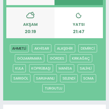
SAĞLIK
Spor
AKŞAM
YATSI
20:19
21:47
Teknoloji
AHMETLİ
AKHİSAR
ALAŞEHİR
DEMİRCİ
TÜRKiYE
GÖLMARMARA
GÖRDES
KIRKAĞAÇ
Video Galeri
KULA
KÖPRÜBAŞI
MANİSA
SALİHLİ
YAŞAM
SARIGÖL
SARUHANLI
SELENDİ
SOMA
Yazarlar
TURGUTLU