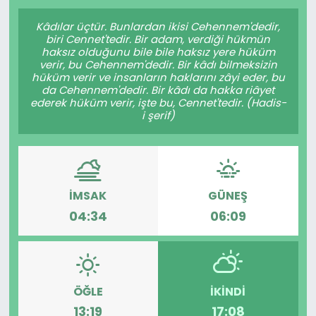
Gündem
Kâdılar üçtür. Bunlardan ikisi Cehennem'dedir,
biri Cennet'tedir. Bir adam, verdiği hükmün
haksız olduğunu bile bile haksız yere hüküm
KKTC
verir, bu Cehennem'dedir. Bir kâdı bilmeksizin
hüküm verir ve insanların haklarını zâyi eder, bu
da Cehennem'dedir. Bir kâdı da hakka riâyet
KKTC YEREL SEÇİM 2018
ederek hüküm verir, işte bu, Cennet'tedir. (Hadis-
i şerif)
Kültür Sanat
Magazin
İMSAK
GÜNEŞ
Moda
04:34
06:09
Nöbetçi Eczaneler
Otomobil Dünyası
ÖĞLE
İKINDI
13:19
17:08
Politika