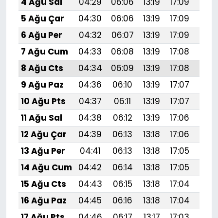
4 Ağu Sal
04:29
06:06
13:19
17:09
20:
5 Ağu Çar
04:30
06:06
13:19
17:09
20:
6 Ağu Per
04:32
06:07
13:19
17:09
20:
7 Ağu Cum
04:33
06:08
13:19
17:08
20:
8 Ağu Cts
04:34
06:09
13:19
17:08
20:
9 Ağu Paz
04:36
06:10
13:19
17:07
20:
10 Ağu Pts
04:37
06:11
13:19
17:07
20:
11 Ağu Sal
04:38
06:12
13:19
17:06
20:
12 Ağu Çar
04:39
06:13
13:18
17:06
20:
13 Ağu Per
04:41
06:13
13:18
17:05
20:
14 Ağu Cum
04:42
06:14
13:18
17:05
20:
15 Ağu Cts
04:43
06:15
13:18
17:04
20:1
16 Ağu Paz
04:45
06:16
13:18
17:04
20:
17 Ağu Pts
04:46
06:17
13:17
17:03
20: