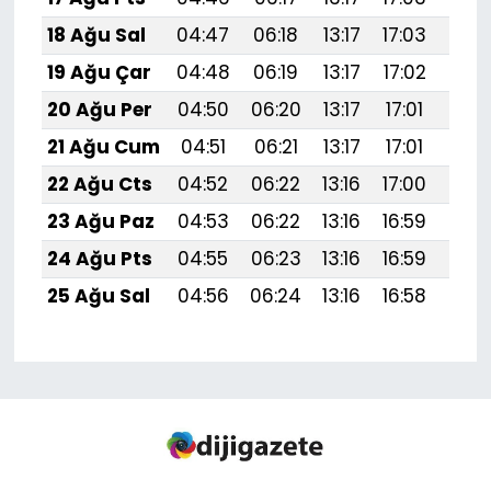
18 Ağu Sal
04:47
06:18
13:17
17:03
20:
19 Ağu Çar
04:48
06:19
13:17
17:02
20:
20 Ağu Per
04:50
06:20
13:17
17:01
20:
21 Ağu Cum
04:51
06:21
13:17
17:01
20:
22 Ağu Cts
04:52
06:22
13:16
17:00
20:
23 Ağu Paz
04:53
06:22
13:16
16:59
20:
24 Ağu Pts
04:55
06:23
13:16
16:59
19:
25 Ağu Sal
04:56
06:24
13:16
16:58
19: