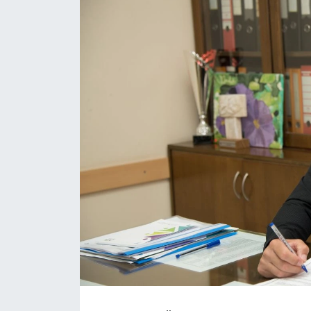
Gündem
KKTC
KKTC YEREL SEÇİM 2018
Kültür Sanat
Magazin
Moda
Nöbetçi Eczaneler
Otomobil Dünyası
Politika