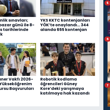
5
lik sınavları;
YKS KKTC kontenjanları
pazar günü ile 8-
YÖK’te onaylandı... 344
s tarihlerinde
alanda 655 kontenjan
ak
6
ner Vakfı 2026-
Robotik kodlama
ı Yükseköğrenim
öğrencileri Güney
7
ursu Başvuruları
Kore’deki yarışmaya
katılmaya hak kazandı