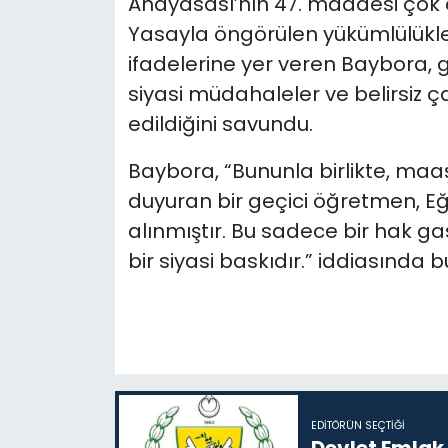
Anayasası’nın 47. maddesi çok aç
Yasayla öngörülen yükümlülükler
ifadelerine yer veren Baybora, 
siyasi müdahaleler ve belirsiz 
edildiğini savundu.
Baybora, “Bununla birlikte, 
duyuran bir geçici öğretmen, Eğ
alınmıştır. Bu sadece bir hak ga
bir siyasi baskıdır.” iddiasında 
EDITÖRÜN SEÇTIĞI
Devlet Emlak 