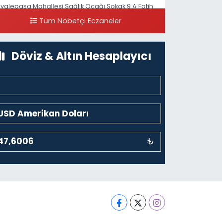
iyalepaşa Mahallesi Sağlık Ocağı Sokak 9 A Fatih
ultan ASM Yanı
Tüm Nöbetçi Eczaneler
0 (212) 297 30 13
Yol Tarifi Al
Döviz & Altın Hesaplayıcı
₺