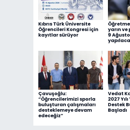
Kıbrıs Türk Üniversite
Öğretmen
Öğrencileri Kongresi için
yarın ve 
kayıtlar sürüyor
9 Ağusto
yapılac
Çavuşoğlu:
Vedat Ka
“Öğrencilerimizi sporla
2027 Yıl
buluşturan çalışmaları
Destek B
desteklemeye devam
Başladı
edeceğiz”