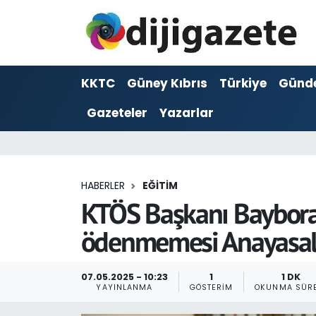
ADVERTORIAL
Hava Durumu
KKTC
Güney Kıbrıs
Türkiye
Günd
Dijigazete
Trafik Durumu
Gazeteler
Yazarlar
Dünya
Süper Lig Puan Durumu ve Fikstür
Eğitim
Tüm Manşetler
HABERLER
EĞITIM
Ekonomi
Son Dakika Haberleri
KTÖS Başkanı Baybora:
ödenmemesi Anayasal 
Foto Galeri
Haber Arşivi
GEZİ
07.05.2025 - 10:23
1
1 DK
YAYINLANMA
GÖSTERIM
OKUNMA SÜRE
Güncel