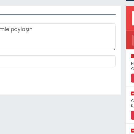
H
O
C
K