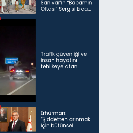
Sanıvar’ın “Babamın
Oltası” Sergisi Ercan
Havalimanı’nda
Açıldı
Trafik güvenliği ve
insan hayatını
tehlikeye atan
sürücü ve yolcuya
ceza...
Erhürman:
“Şiddetten arınmak
için bütünsel
politikaları