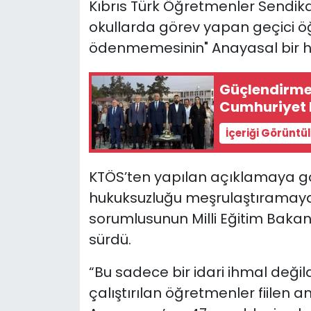
Kıbrıs Türk Öğretmenler Sendik
okullarda görev yapan geçici 
SAĞLIK
ödenmemesinin" Anayasal bir hak 
Spor
Güçlendirme
Teknoloji
Cumhuriyet L
İçeriği Görüntü
TÜRKiYE
Video Galeri
KTÖS’ten yapılan açıklamaya gö
hukuksuzluğu meşrulaştıramayac
YAŞAM
sorumlusunun Milli Eğitim Baka
sürdü.
Yazarlar
“Bu sadece bir idari ihmal de
çalıştırılan öğretmenler fiile