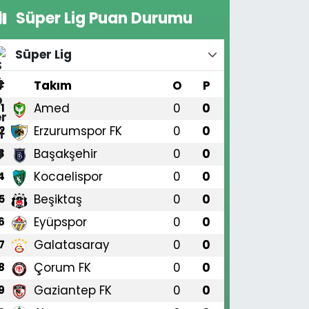
Süper Lig Puan Durumu
Süper Lig
#
Takım
O
P
Amed
0
0
1
Erzurumspor FK
0
0
2
Başakşehir
0
0
3
Kocaelispor
0
0
4
Beşiktaş
0
0
5
Eyüpspor
0
0
6
Galatasaray
0
0
7
Çorum FK
0
0
8
Gaziantep FK
0
0
9