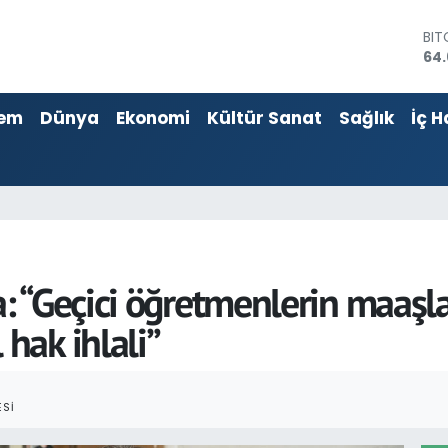
DO
47
EU
55
em
Dünya
Ekonomi
Kültür Sanat
Sağlık
İç H
STE
64
GR
651
BİS
13.
BI
64.
 “Geçici öğretmenlerin maaşl
hak ihlali”
SI