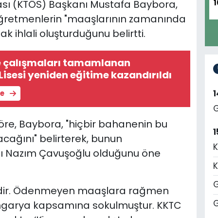
ası (KTÖS) Başkanı Mustafa Baybora,
1
öğretmenlerin "maaşlarının zamanında
ihlali oluşturduğunu belirtti.
 çalışmaları tamamlanan
isesi yeniden eğitime kazandırıldı
le
G
re, Baybora, "hiçbir bahanenin bu
1
ağını" belirterek, bunun
K
nı Nazım Çavuşoğlu olduğunu öne
K
G
ğildir. Ödenmeyen maaşlara rağmen
G
n angarya kapsamına sokulmuştur. KKTC