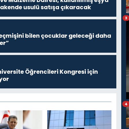
erakende usulü satışa çıkaracak
3
eçmişini bilen çocuklar geleceği daha
er”
niversite Öğrencileri Kongresi için
yor
4