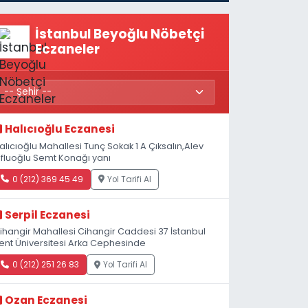
maaş desteğini 35
bin TL'ye çıkardık”
İstanbul Beyoğlu Nöbetçi
Eczaneler
Halıcıoğlu Eczanesi
alıcıoğlu Mahallesi Tunç Sokak 1 A Çıksalın,Alev
fluoğlu Semt Konağı yanı
0 (212) 369 45 49
Yol Tarifi Al
Serpil Eczanesi
ihangir Mahallesi Cihangir Caddesi 37 İstanbul
ent Üniversitesi Arka Cephesinde
0 (212) 251 26 83
Yol Tarifi Al
Ozan Eczanesi