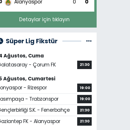
Alanyaspor
0
0
0
Detaylar için tıklayın
Süper Lig Fikstür
14 Ağustos, Cuma
alatasaray - Çorum FK
21:30
5 Ağustos, Cumartesi
onyaspor - Rizespor
19:00
asımpaşa - Trabzonspor
19:00
ençlerbirliği S.K. - Fenerbahçe
21:30
aziantep FK - Alanyaspor
21:30