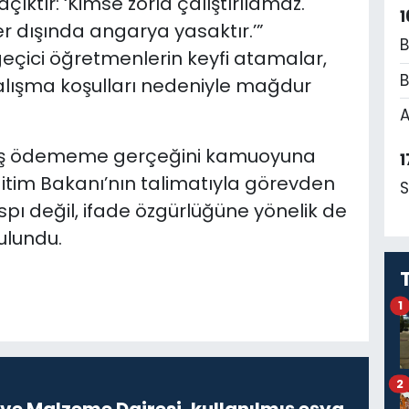
ıktır: ‘Kimse zorla çalıştırılamaz.
1
 dışında angarya yasaktır.’”
B
geçici öğretmenlerin keyfi atamalar,
B
çalışma koşulları nedeniyle mağdur
A
maaş ödememe gerçeğini kamuoyuna
1
itim Bakanı’nın talimatıyla görevden
S
spı değil, ifade özgürlüğüne yönelik de
bulundu.
1
2
ve Malzeme Dairesi, kullanılmış eşya