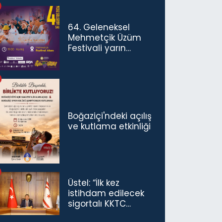
konuşmamız
gerekiyor”
64. Geleneksel
Mehmetçik Üzüm
Festivali yarın
başlıyor
Boğaziçi'ndeki açılış
ve kutlama etkinliği
Üstel: “İlk kez
istihdam edilecek
sigortalı KKTC
vatandaşları için