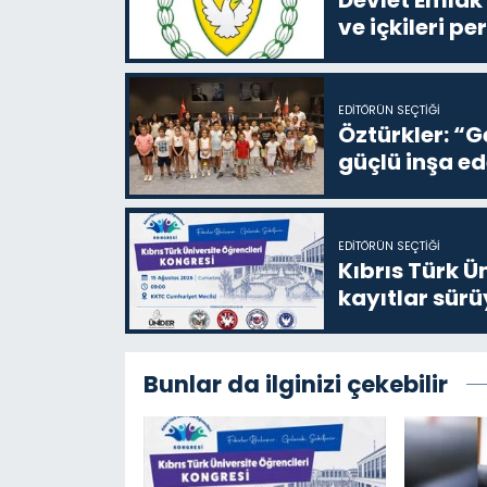
ve içkileri p
EDITÖRÜN SEÇTIĞI
Öztürkler: “G
güçlü inşa ed
EDITÖRÜN SEÇTIĞI
Kıbrıs Türk Ü
kayıtlar sürü
Bunlar da ilginizi çekebilir