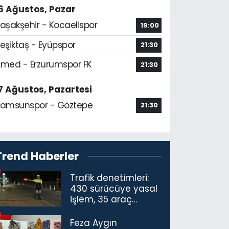
6 Ağustos, Pazar
aşakşehir - Kocaelispor
19:00
eşiktaş - Eyüpspor
21:30
med - Erzurumspor FK
21:30
7 Ağustos, Pazartesi
amsunspor - Göztepe
21:30
Trend Haberler
Trafik denetimleri:
430 sürücüye yasal
işlem, 35 araç
trafikten men
Feza Aygın