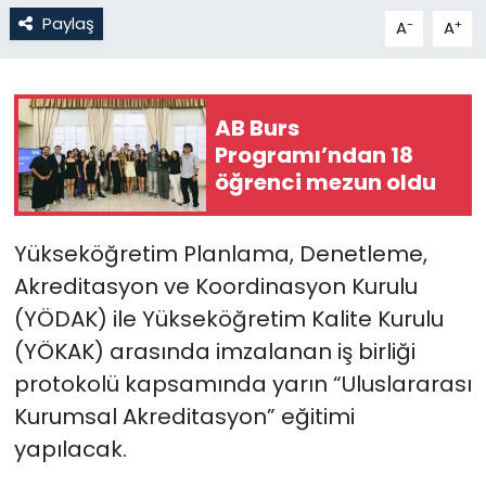
Paylaş
-
+
A
A
SAĞLIK
Spor
AB Burs
Programı’ndan 18
Teknoloji
öğrenci mezun oldu
TÜRKiYE
Yükseköğretim Planlama, Denetleme,
Video Galeri
Akreditasyon ve Koordinasyon Kurulu
(YÖDAK) ile Yükseköğretim Kalite Kurulu
YAŞAM
(YÖKAK) arasında imzalanan iş birliği
protokolü kapsamında yarın “Uluslararası
Yazarlar
Kurumsal Akreditasyon” eğitimi
yapılacak.