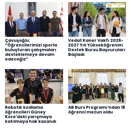
Çavuşoğlu:
Vedat Kaner Vakfı 2026-
“Öğrencilerimizi sporla
2027 Yılı Yükseköğrenim
buluşturan çalışmaları
Destek Bursu Başvuruları
desteklemeye devam
Başladı
edeceğiz”
Robotik kodlama
AB Burs Programı’ndan 18
öğrencileri Güney
öğrenci mezun oldu
Kore’deki yarışmaya
katılmaya hak kazandı