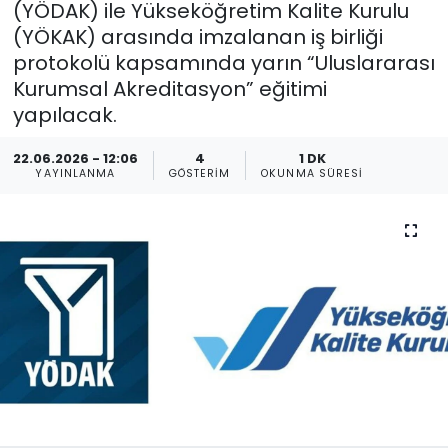
(YÖDAK) ile Yükseköğretim Kalite Kurulu
(YÖKAK) arasında imzalanan iş birliği
Gündem
protokolü kapsamında yarın “Uluslararası
KKTC
Kurumsal Akreditasyon” eğitimi
yapılacak.
KKTC YEREL SEÇİM 2018
22.06.2026 - 12:06
4
1 DK
YAYINLANMA
GÖSTERIM
OKUNMA SÜRESI
Kültür Sanat
Magazin
Moda
Nöbetçi Eczaneler
Otomobil Dünyası
Politika