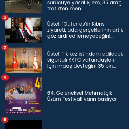
sürücüye yasal işlem, 35 araç
trafikten men
2
Üstel: “Guterres’in Kıbrıs
ziyareti, ada gerçeklerinin artık
göz ardı edilemeyeceğini
göstermiştir”
3
Üstel: “İlk kez istihdam edilecek
sigortalı KKTC vatandaşları
için maaş desteğini 35 bin
TL'ye çıkardık”
4
64. Geleneksel Mehmetçik
Üzüm Festivali yarın başlıyor
5