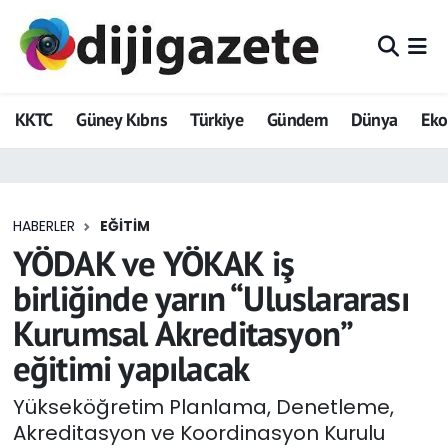
ADVERTORIAL
Hava Durumu
KKTC
Güney Kıbrıs
Türkiye
Gündem
Dünya
Ek
Dijigazete
Trafik Durumu
Dünya
Süper Lig Puan Durumu ve Fikstür
HABERLER
EĞITIM
Eğitim
Tüm Manşetler
YÖDAK ve YÖKAK iş
Ekonomi
Son Dakika Haberleri
birliğinde yarın “Uluslararası
Kurumsal Akreditasyon”
Foto Galeri
Haber Arşivi
eğitimi yapılacak
GEZİ
Yükseköğretim Planlama, Denetleme,
Akreditasyon ve Koordinasyon Kurulu
Güncel