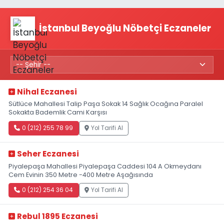
İstanbul Beyoğlu Nöbetçi Eczaneler
Nihal Eczanesi
Sütlüce Mahallesi Talip Paşa Sokak 14 Sağlık Ocağına Paralel
Sokakta Bademlik Cami Karşısı
0 (212) 255 78 99
Yol Tarifi Al
Seher Eczanesi
Piyalepaşa Mahallesi Piyalepaşa Caddesi 104 A Okmeydanı
Cem Evinin 350 Metre -400 Metre Aşağısında
0 (212) 254 36 04
Yol Tarifi Al
Rebul 1895 Eczanesi