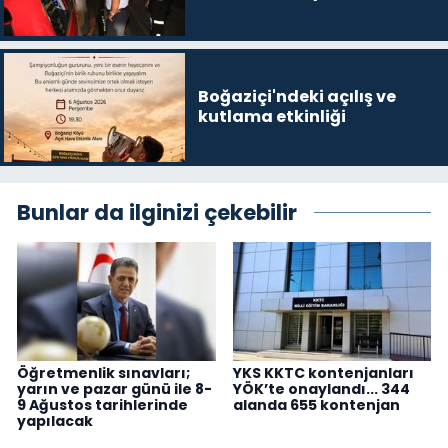
Boğaziçi'ndeki açılış ve
kutlama etkinliği
Bunlar da ilginizi çekebilir
Öğretmenlik sınavları;
YKS KKTC kontenjanları
yarın ve pazar günü ile 8-
YÖK’te onaylandı... 344
9 Ağustos tarihlerinde
alanda 655 kontenjan
yapılacak