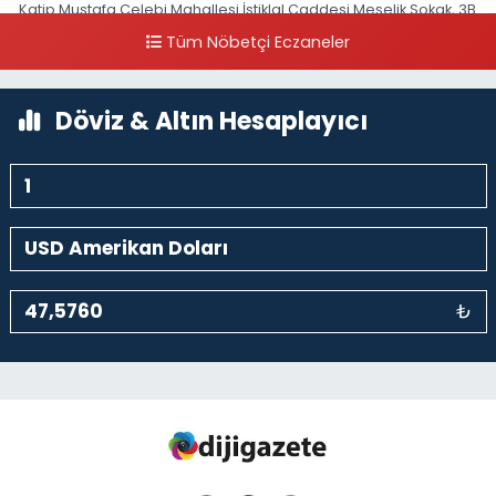
Katip Mustafa Çelebi Mahallesi İstiklal Caddesi Meşelik Sokak, 3B
Akbank Sanat karşısı, Fransız Konsolosluğu Çaprazı
Tüm Nöbetçi Eczaneler
0 (212) 243 69 36
Yol Tarifi Al
Döviz & Altın Hesaplayıcı
₺