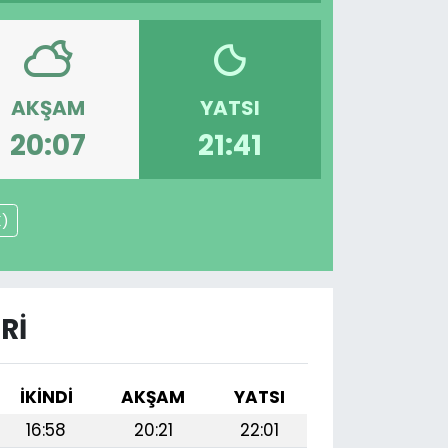
AKŞAM
YATSI
20:07
21:41
K)
RI
İKINDI
AKŞAM
YATSI
16:58
20:21
22:01