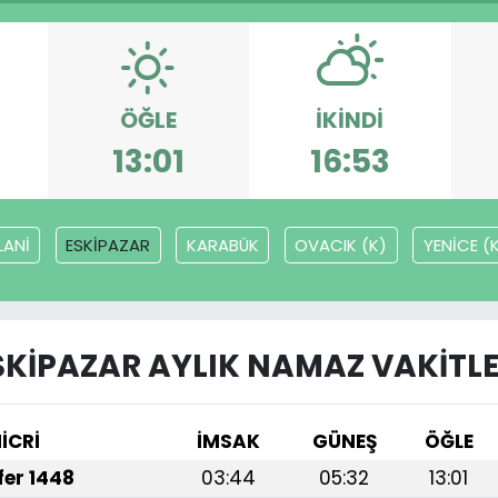
ÖĞLE
İKINDI
13:01
16:53
LANİ
ESKİPAZAR
KARABÜK
OVACIK (K)
YENİCE (
SKİPAZAR AYLIK NAMAZ VAKITLE
İCRİ
İMSAK
GÜNEŞ
ÖĞLE
afer 1448
03:44
05:32
13:01