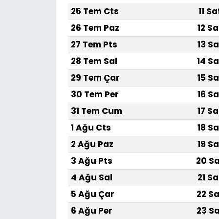
25 Tem Cts
11 S
SAĞLIK
26 Tem Paz
12 Sa
27 Tem Pts
13 Sa
Spor
28 Tem Sal
14 Sa
Teknoloji
29 Tem Çar
15 Sa
30 Tem Per
16 Sa
TÜRKiYE
31 Tem Cum
17 Sa
Video Galeri
1 Ağu Cts
18 Sa
2 Ağu Paz
19 Sa
YAŞAM
3 Ağu Pts
20 Sa
Yazarlar
4 Ağu Sal
21 Sa
5 Ağu Çar
22 Sa
6 Ağu Per
23 Sa