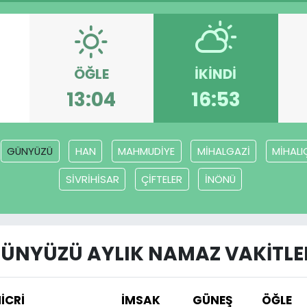
ÖĞLE
İKINDI
13:04
16:53
GÜNYÜZÜ
HAN
MAHMUDİYE
MİHALGAZİ
MİHALI
SİVRİHİSAR
ÇİFTELER
İNÖNÜ
ÜNYÜZÜ AYLIK NAMAZ VAKITLE
İCRİ
İMSAK
GÜNEŞ
ÖĞLE