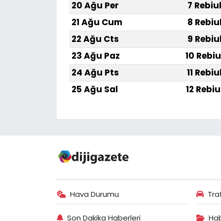
20 Ağu Per
7 Rebiu
21 Ağu Cum
8 Rebiu
22 Ağu Cts
9 Rebiu
23 Ağu Paz
10 Rebiu
24 Ağu Pts
11 Rebiu
25 Ağu Sal
12 Rebiu
Hava Durumu
Tra
Son Dakika Haberleri
Hab