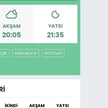
AKŞAM
YATSI
20:05
21:35
ÇÇIK
SARICAKAYA
SEYİTGAZİ
RI
İKINDI
AKŞAM
YATSI